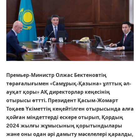
Премьер-Министр Олжас Бектеновтің
төрағалығымен «Самұрық-Қазына» ұлттық әл-
ауқат қоры» АҚ директорлар кеңесінің
отырысы өттті. Президент Қасым-Жомарт
Тоқаев Үкіметтің кеңейтілген отырысында алға
қойған міндеттерді ескере отырып, Қордың
2024 жылғы жұмысының қорытындылары
және оны одан әрі дамыту мәселелері қаралды,