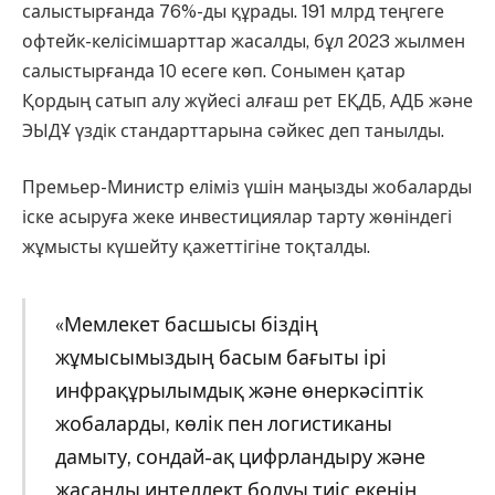
салыстырғанда 76%-ды құрады. 191 млрд теңгеге
офтейк-келісімшарттар жасалды, бұл 2023 жылмен
салыстырғанда 10 есеге көп. Сонымен қатар
Қордың сатып алу жүйесі алғаш рет ЕҚДБ, АДБ және
ЭЫДҰ үздік стандарттарына сәйкес деп танылды.
Премьер-Министр еліміз үшін маңызды жобаларды
іске асыруға жеке инвестициялар тарту жөніндегі
жұмысты күшейту қажеттігіне тоқталды.
«Мемлекет басшысы біздің
жұмысымыздың басым бағыты ірі
инфрақұрылымдық және өнеркәсіптік
жобаларды, көлік пен логистиканы
дамыту, сондай-ақ цифрландыру және
жасанды интеллект болуы тиіс екенін