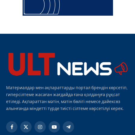
Материалдар мен ақпараттарды портал брендін көрсетіп,
гиперсілтеме жасаған жағдайда ғана қолдануға рұқсат
етіледі. Ақпараттан мәтін, мәтін бөлігі немесе дәйексөз
алынғанда міндетті түрде тиісті сілтеме көрсетілуі керек.
Facebook
X
Instagram
YouTube
Telegram