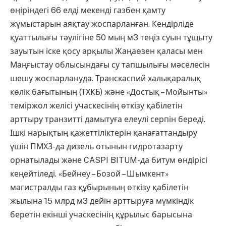
өңіріндегі 66 елді мекенді газбен қамту
жұмыстарын аяқтау жоспарланған. Кендірліде
қуаттылығы тәулігіне 50 мың м3 теңіз суын тұщыту
зауытын іске қосу арқылы Жаңаөзен қаласы мен
Маңғыстау облысындағы су тапшылығы мәселесін
шешу жоспарлануда. Транскаспий халықаралық
көлік бағытының (ТХКБ) және «Достық – Мойынты»
теміржол желісі учаскесінің өткізу қабілетін
арттыру транзитті дамытуға елеулі серпін береді.
Ішкі нарықтың қажеттіліктерін қанағаттандыру
үшін ПМХЗ-да дизель отынын гидротазарту
орнатылады және CASPI BITUM-да битум өндірісі
кеңейтіледі. «Бейнеу – Бозой – Шымкент»
магистралды газ құбырының өткізу қабілетін
жылына 15 млрд м3 дейін арттыруға мүмкіндік
беретін екінші учаскесінің құрылыс барысына