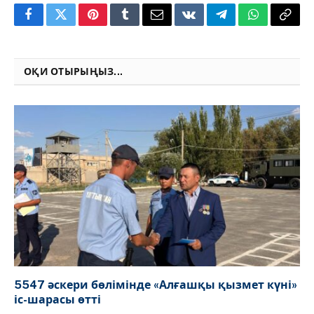
Facebook
Twitter
Pinterest
Tumblr
Email
VKontakte
Telegram
WhatsApp
Copy
Link
ОҚИ ОТЫРЫҢЫЗ...
5547 әскери бөлімінде «Алғашқы қызмет күні»
іс-шарасы өтті