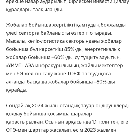
ерекше назар аударылып, бірлескен инвестициялау
құралдары талқыланды.
Жобалар бойынша жергілікті қамтудың болжамды
үлесі секторға байланысты өзгеріп отырады.
Мысалы, көлік-логистика секторындағы жобалар
бойынша бұл көрсеткіш 85%-ды, энергетикалық
жобалар бойынша – 60%-ды, су тұщыту зауытын,
«ҰИМТ» АЭА инфрақұрылымын, жайлы мектептер
мен 5G желісін салу және ТОБЖ төсеуді қоса
алғанда, басқа да жобалар бойынша – 80%-ды
құрайды.
Сондай-ақ 2024 жылы отандық тауар өндірушілерді
қолдау бойынша қосымша шаралар
қарастырылған. Осының арқасында 1,1 трлн теңгеге
ОТӨ-мен шарттар жасалып, өсім 2023 жылмен