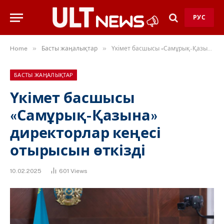
РУС
»
»
Home
Басты жаңалықтар
Үкімет басшысы «Самұрық-Қазына» директорлар кеңесі отырысын өткізді
БАСТЫ ЖАҢАЛЫҚТАР
Үкімет басшысы
«Самұрық-Қазына»
директорлар кеңесі
отырысын өткізді
10.02.2025
601
Views