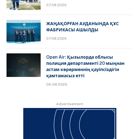
07.08.2026
ЖАҢАҚОРҒАН АУДАНЫНДА ҚҰС
ФАБРИКАСЫ АШЫЛДЫ
07.08.2026
Open Air: Қызылорда облысы
полиция департаменті 20 мыңнан
астам көрерменнің қауіпсіздігін
қамтамасыз етті
06.08.2026
Advertisement