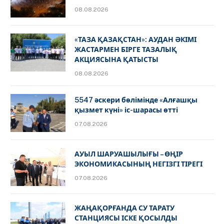
08.08.2026
«ТАЗА ҚАЗАҚСТАН»: АУДАН ӘКІМІ
ЖАСТАРМЕН БІРГЕ ТАЗАЛЫҚ
АКЦИЯСЫНА ҚАТЫСТЫ
08.08.2026
5547 әскери бөлімінде «Алғашқы
қызмет күні» іс-шарасы өтті
07.08.2026
АУЫЛ ШАРУАШЫЛЫҒЫ – ӨҢІР
ЭКОНОМИКАСЫНЫҢ НЕГІЗГІ ТІРЕГІ
07.08.2026
ЖАҢАҚОРҒАНДА СУ ТАРАТУ
СТАНЦИЯСЫ ІСКЕ ҚОСЫЛДЫ