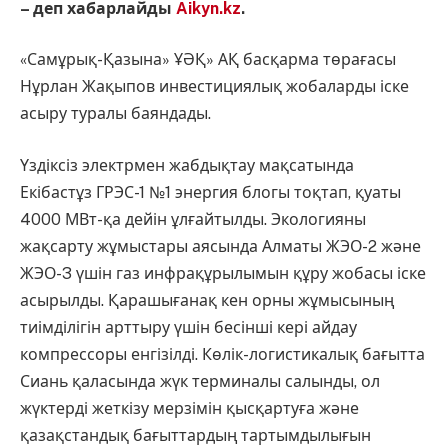
– деп хабарлайды
Aikyn.kz
.
«Самұрық-Қазына» ҰӘҚ» АҚ басқарма төрағасы
Нұрлан Жақыпов инвестициялық жобаларды іске
асыру туралы баяндады.
Үздіксіз электрмен жабдықтау мақсатында
Екібастұз ГРЭС-1 №1 энергия блогы тоқтап, қуаты
4000 МВт-қа дейін ұлғайтылды. Экологияны
жақсарту жұмыстары аясында Алматы ЖЭО-2 және
ЖЭО-3 үшін газ инфрақұрылымын құру жобасы іске
асырылды. Қарашығанақ кен орны жұмысының
тиімділігін арттыру үшін бесінші кері айдау
компрессоры енгізілді. Көлік-логистикалық бағытта
Сиань қаласында жүк терминалы салынды, ол
жүктерді жеткізу мерзімін қысқартуға және
қазақстандық бағыттардың тартымдылығын