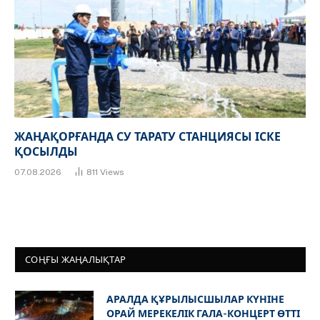
ЖАҢАҚОРҒАНДА СУ ТАРАТУ СТАНЦИЯСЫ ІСКЕ
ҚОСЫЛДЫ
07.08.2026
811
Views
СОҢҒЫ ЖАҢАЛЫҚТАР
АРАЛДА ҚҰРЫЛЫСШЫЛАР КҮНІНЕ
ОРАЙ МЕРЕКЕЛІК ГАЛА-КОНЦЕРТ ӨТТІ