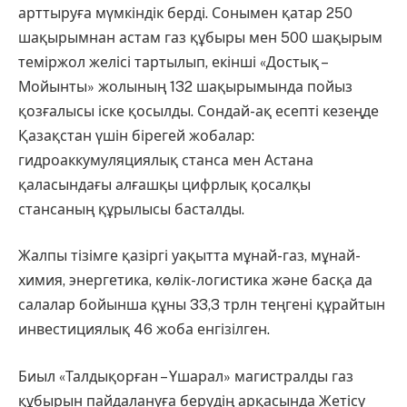
арттыруға мүмкіндік берді. Сонымен қатар 250
шақырымнан астам газ құбыры мен 500 шақырым
теміржол желісі тартылып, екінші «Достық –
Мойынты» жолының 132 шақырымында пойыз
қозғалысы іске қосылды. Сондай-ақ есепті кезеңде
Қазақстан үшін бірегей жобалар:
гидроаккумуляциялық станса мен Астана
қаласындағы алғашқы цифрлық қосалқы
стансаның құрылысы басталды.
Жалпы тізімге қазіргі уақытта мұнай-газ, мұнай-
химия, энергетика, көлік-логистика және басқа да
салалар бойынша құны 33,3 трлн теңгені құрайтын
инвестициялық 46 жоба енгізілген.
Биыл «Талдықорған – Үшарал» магистралды газ
құбырын пайдалануға берудің арқасында Жетісу