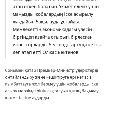
атап өткен болатын. Үкімет еліміз үшін
маңызды жобалардың іске асырылу
жағдайын бақылауда ұстайды.
Мемлекеттің экономикадағы үлесін
біртіндеп азайта отырып, бірлескен
инвесторларды белсенді тарту қажет», –
деп атап өтті Олжас Бектенов.
Сонымен қатар Премьер-Министр үдерістерді
оңтайландыру және кешіктіруге әрі негізсіз
қымбаттауға жол бермеу үшін жобаларды іске
асыру мерзімдерінің сақталуын қатаң бақылау
қажеттілігіне аударды.