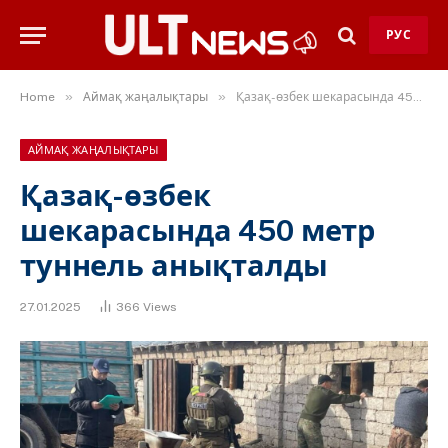
РУС
»
»
Home
Аймақ жаңалықтары
Қазақ-өзбек шекарасында 450 метр туннель анықталды
АЙМАҚ ЖАҢАЛЫҚТАРЫ
Қазақ-өзбек
шекарасында 450 метр
туннель анықталды
27.01.2025
366
Views