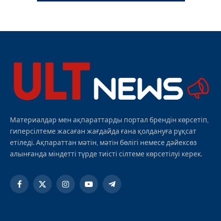
Материалдар мен ақпараттарды портал брендін көрсетіп,
гиперсілтеме жасаған жағдайда ғана қолдануға рұқсат
етіледі. Ақпараттан мәтін, мәтін бөлігі немесе дәйексөз
алынғанда міндетті түрде тиісті сілтеме көрсетілуі керек.
Facebook
X
Instagram
YouTube
Telegram
(Twitter)