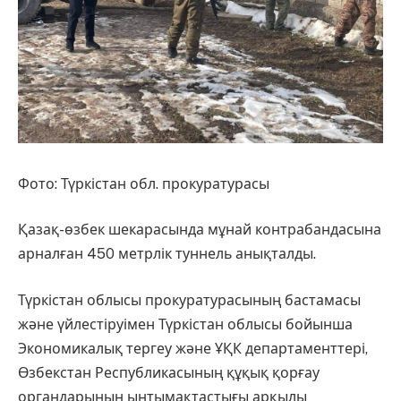
Фото: Түркістан обл. прокуратурасы
Қазақ-өзбек шекарасында мұнай контрабандасына
арналған 450 метрлік туннель анықталды.
Түркістан облысы прокуратурасының бастамасы
және үйлестіруімен Түркістан облысы бойынша
Экономикалық тергеу және ҰҚК департаменттері,
Өзбекстан Республикасының құқық қорғау
органдарының ынтымақтастығы арқылы