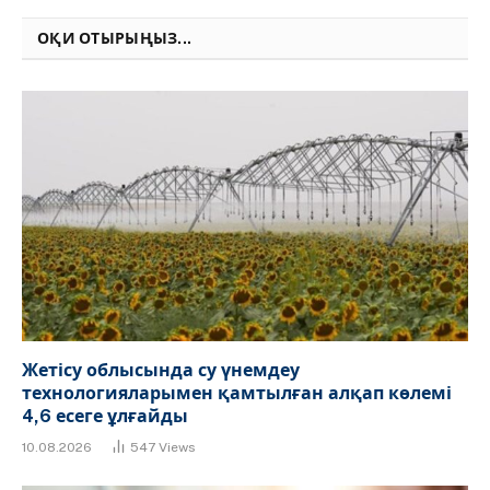
Link
ОҚИ ОТЫРЫҢЫЗ...
Жетісу облысында су үнемдеу
технологияларымен қамтылған алқап көлемі
4,6 есеге ұлғайды
10.08.2026
547
Views