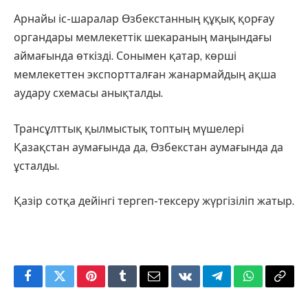
Арнайы іс-шаралар Өзбекстанның құқық қорғау
органдары мемлекеттік шекараның маңындағы
аймағында өткізді. Сонымен қатар, көрші
мемлекеттен экспортталған жанармайдың ақша
аудару схемасы анықталды.
Трансұлттық қылмыстық топтың мүшелері
Қазақстан аумағында да, Өзбекстан аумағында да
ұсталды.
Қазір сотқа дейінгі тергеп-тексеру жүргізіліп жатыр.
Facebook
Twitter
Pinterest
Tumblr
Email
VKontakte
Telegram
WhatsApp
Copy