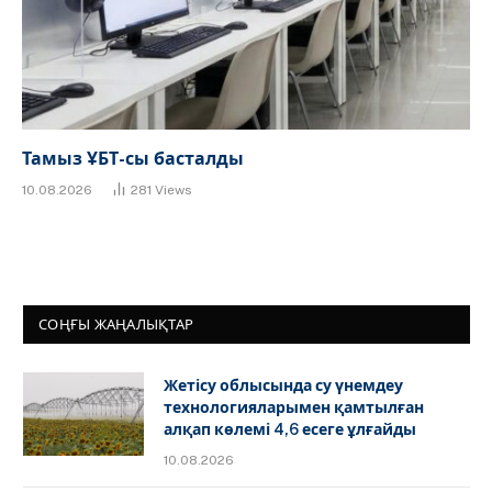
Тамыз ҰБТ-сы басталды
10.08.2026
281
Views
СОҢҒЫ ЖАҢАЛЫҚТАР
Жетісу облысында су үнемдеу
технологияларымен қамтылған
алқап көлемі 4,6 есеге ұлғайды
10.08.2026