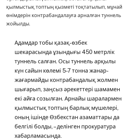
қылмыстық топтың қызметі тоқтатылып, мұнай
өнімдерін контрабандалауға арналған туннель
жойылды.
Адамдар тобы қазақ-өзбек
шекарасында ұзындығы 450 метрлік
туннель салған. Осы туннель арқылы
күн сайын көлемі 5-7 тонна жанар-
жағармайды контрабандалық жолмен
шығарып, заңсыз әрекеттері шамамен
екі айға созылған. Арнайы шаралармен
қылмыстық топтың барлық мүшелері,
оның ішінде Өзбекстан азаматтары да
белгілі болды, – делінген прокуратура
хабарламасында.