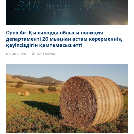
Open Air: Қызылорда облысы полиция
департаменті 20 мыңнан астам көрерменнің
қауіпсіздігін қамтамасыз етті
06.08.2026
639
Views