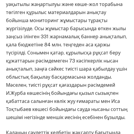
уақытылы жаңартылуы және көше-жол торабына
төгілген құрылыс материалдарын анықтау
бойынша мониторинг жұмыстары тұрақты
жүргізілуде. Осы жұмыстар барысында өткен жылы
заңсыз ілінген 331 жарнамалық баннер анықталып,
қала бюджетіне 84 млн. теңгеден аса қаржы
түсірілді. Сонымен қатар, құрылысқа рұқсат беру
құжаттарын рәсімдемеген 73 кәсіпкерлік нысан
анықталып, заңға сәйкес тиісті шара қабылдау үшін
облыстық бақылау басқармасына жолданды.
Мәселен, тиісті рұқсат қағаздарын рәсімдемей
И.Журба көшесінің бойындағы қызыл сызықпен
қабаттаса салынған көлік жуу ғимараты мен Иса
Тоқтыбаев көшесі бойындағы сауда нысаны соттың
шешімі негізінде меншік иесінің есебінен бұзылды.
Қаланың сәулеттік келбетін жақсарту бағытында