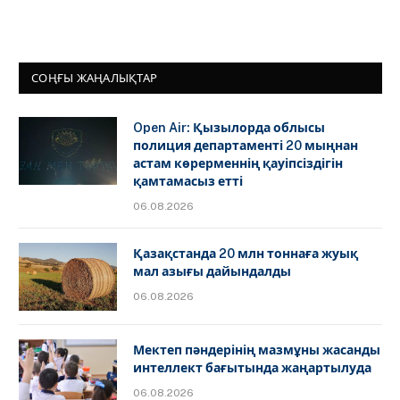
СОҢҒЫ ЖАҢАЛЫҚТАР
Open Air: Қызылорда облысы
полиция департаменті 20 мыңнан
астам көрерменнің қауіпсіздігін
қамтамасыз етті
06.08.2026
Қазақстанда 20 млн тоннаға жуық
мал азығы дайындалды
06.08.2026
Мектеп пәндерінің мазмұны жасанды
интеллект бағытында жаңартылуда
06.08.2026