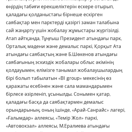
өңірдің табиғи ерекшеліктерін ескере отырып,
қаладағы қолданыстағы бірнеше ескірген
саябақтар мен парктерді қазіргі заман талабына
сай жаңарту үшін жобалау жұмыстары жүргізілді.
Атап айтқанда, Тұңғыш Президент атындағы парк,
Орталық мәдени және демалыс паркі, Қорқыт Ата
атындағы саябақтың және Б.Шөкенов атындағы
саябағының эскиздік жобалары облыс әкімінің
қолдауымен, елімізге танымал жобалаушылардың
бірі болып табылатын «BI group» мекесінің өз
қаражаты есебінен және сала мамандарымен
бірлесе әзірленіп, ұсынылды. Сонымен қатар,
қаладағы басқа да саябақтармен демалыс
орындарының, оның ішінде, «Арай-Санрайс» лагері,
«Ғалымдар» аллеясы, «Темір Жол» паркі,
«Автовокзал» аллеясы, М.Ералиева атындағы