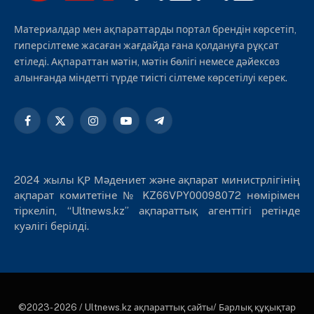
Материалдар мен ақпараттарды портал брендін көрсетіп,
гиперсілтеме жасаған жағдайда ғана қолдануға рұқсат
етіледі. Ақпараттан мәтін, мәтін бөлігі немесе дәйексөз
алынғанда міндетті түрде тиісті сілтеме көрсетілуі керек.
Facebook
X
Instagram
YouTube
Telegram
(Twitter)
2024 жылы ҚР Мәдениет және ақпарат министрлігінің
ақпарат комитетіне № KZ66VPY00098072 нөмірімен
тіркеліп, “Ultnews.kz” ақпараттық агенттігі ретінде
куәлігі берілді.
©2023- 2026 / Ultnews.kz ақпараттық сайты/ Барлық құқықтар