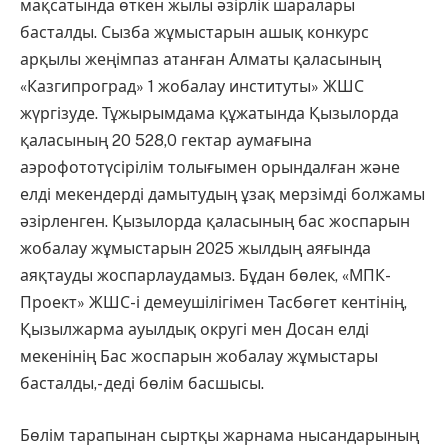
мақсатында өткен жылы әзірлік шаралары
басталды. Сызба жұмыстарын ашық конкурс
арқылы жеңімпаз атанған Алматы қаласының
«Казгипроград» 1 жобалау институты» ЖШС
жүргізуде. Тұжырымдама құжатында Қызылорда
қаласының 20 528,0 гектар аумағына
аэрофототүсірілім толығымен орындалған және
елді мекендерді дамытудың ұзақ мерзімді болжамы
әзірленген. Қызылорда қаласының бас жоспарын
жобалау жұмыстарын 2025 жылдың аяғында
аяқтауды жоспарлаудамыз. Бұдан бөлек, «МПК-
Проект» ЖШС-і демеушілігімен Тасбөгет кентінің,
Қызылжарма ауылдық округі мен Досан елді
мекенінің Бас жоспарын жобалау жұмыстары
басталды,- деді бөлім басшысы.
Бөлім тарапынан сыртқы жарнама нысандарының