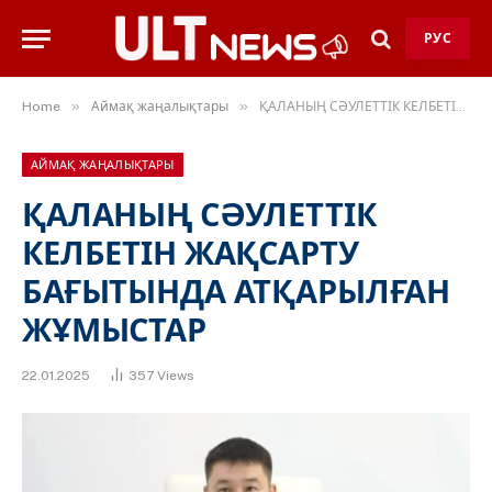
РУС
»
»
Home
Аймақ жаңалықтары
ҚАЛАНЫҢ СӘУЛЕТТІК КЕЛБЕТІН ЖАҚСАРТУ БАҒЫТЫНДА АТҚАРЫЛҒАН ЖҰМЫСТАР
АЙМАҚ ЖАҢАЛЫҚТАРЫ
ҚАЛАНЫҢ СӘУЛЕТТІК
КЕЛБЕТІН ЖАҚСАРТУ
БАҒЫТЫНДА АТҚАРЫЛҒАН
ЖҰМЫСТАР
22.01.2025
357
Views