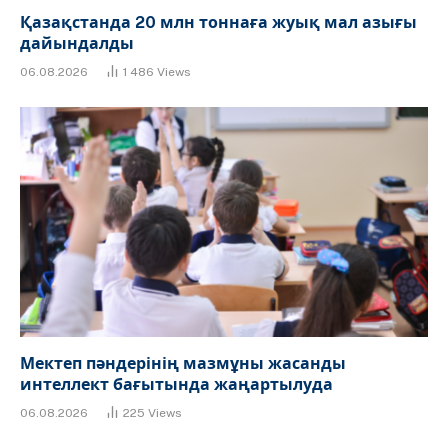
Қазақстанда 20 млн тоннаға жуық мал азығы
дайындалды
06.08.2026
1 486
Views
Мектеп пәндерінің мазмұны жасанды
интеллект бағытында жаңартылуда
06.08.2026
225
Views