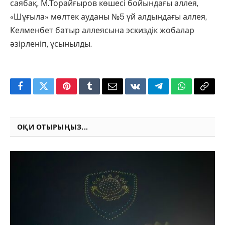
саябақ, М.Торайғыров көшесі бойындағы аллея,
«Шұғыла» мөлтек ауданы №5 үй алдындағы аллея,
Келменбет батыр аллеясына эскиздік жобалар
әзірленіп, ұсынылды.
Facebook
Twitter
Pinterest
Tumblr
Email
VKontakte
Telegram
WhatsApp
Copy
Link
ОҚИ ОТЫРЫҢЫЗ...