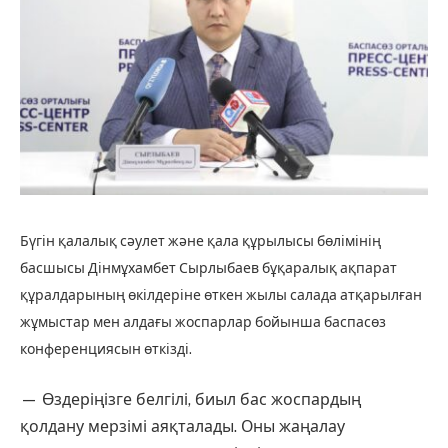
Бүгін қалалық сәулет және қала құрылысы бөлімінің
басшысы Дінмұхамбет Сырлыбаев бұқаралық ақпарат
құралдарының өкілдеріне өткен жылы салада атқарылған
жұмыстар мен алдағы жоспарлар бойынша баспасөз
конференциясын өткізді.
— Өздеріңізге белгілі, биыл бас жоспардың
қолдану мерзімі аяқталады. Оны жаңалау