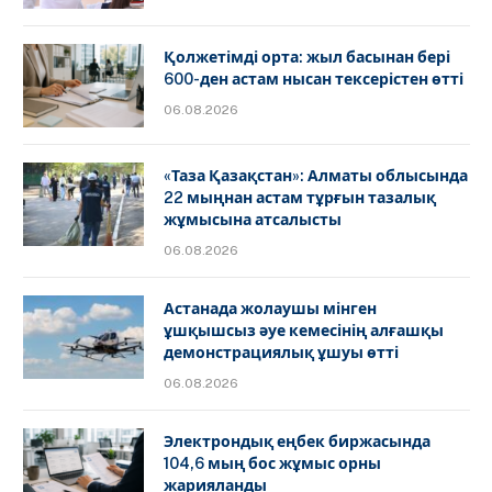
Қолжетімді орта: жыл басынан бері
600-ден астам нысан тексерістен өтті
06.08.2026
«Таза Қазақстан»: Алматы облысында
22 мыңнан астам тұрғын тазалық
жұмысына атсалысты
06.08.2026
Астанада жолаушы мінген
ұшқышсыз әуе кемесінің алғашқы
демонстрациялық ұшуы өтті
06.08.2026
Электрондық еңбек биржасында
104,6 мың бос жұмыс орны
жарияланды