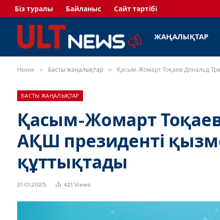
Біз туралы
Байланыс
Сайт тәртібі
ЖАҢАЛЫҚТАР
»
»
Home
Басты жаңалықтар
Қасым-Жомарт Тоқаев Дональд Тра
БАСТЫ ЖАҢАЛЫҚТАР
Қасым-Жомарт Тоқаев
АҚШ президенті қызме
құттықтады
21.01.2025
421
Views