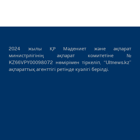
2024 жылы ҚР Мәдениет және ақпарат
министрлігінің ақпарат комитетіне №
KZ66VPY00098072 нөмірімен тіркеліп, “Ultnews.kz”
ақпараттық агенттігі ретінде куәлігі берілді.