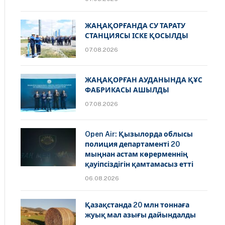
ЖАҢАҚОРҒАНДА СУ ТАРАТУ
СТАНЦИЯСЫ ІСКЕ ҚОСЫЛДЫ
07.08.2026
ЖАҢАҚОРҒАН АУДАНЫНДА ҚҰС
ФАБРИКАСЫ АШЫЛДЫ
07.08.2026
Open Air: Қызылорда облысы
полиция департаменті 20
мыңнан астам көрерменнің
қауіпсіздігін қамтамасыз етті
06.08.2026
Қазақстанда 20 млн тоннаға
жуық мал азығы дайындалды