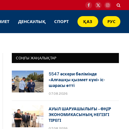
Facebook
X
Instagram
(Twitter)
НИЕТ
ДЕНСАУЛЫҚ
СПОРТ
ҚАЗ
РУС
СОҢҒЫ ЖАҢАЛЫҚТАР
5547 әскери бөлімінде
«Алғашқы қызмет күні» іс-
шарасы өтті
07.08.2026
АУЫЛ ШАРУАШЫЛЫҒЫ – ӨҢІР
ЭКОНОМИКАСЫНЫҢ НЕГІЗГІ
ТІРЕГІ
07.08.2026