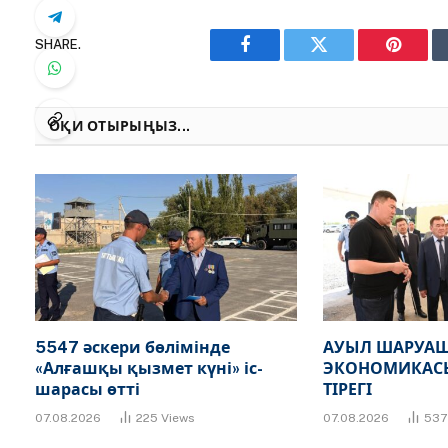
SHARE.
Facebook
Twitter
Pinteres
ОҚИ ОТЫРЫҢЫЗ...
5547 әскери бөлімінде
АУЫЛ ШАРУАШ
«Алғашқы қызмет күні» іс-
ЭКОНОМИКАСЫ
шарасы өтті
ТІРЕГІ
07.08.2026
225
Views
07.08.2026
53