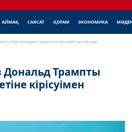
АЙМАҚ
САЯСАТ
ҚОҒАМ
ЭКОНОМИКА
МӘДЕ
мпты АҚШ президенті қызметіне кірісуімен құттықтады
 Дональд Трампты
тіне кірісуімен