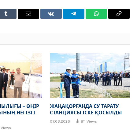
t
Tumblr
Email
VKontakte
Telegram
WhatsApp
Copy
Link
ЫЛЫҒЫ – ӨҢІР
ЖАҢАҚОРҒАНДА СУ ТАРАТУ
НЫҢ НЕГІЗГІ
СТАНЦИЯСЫ ІСКЕ ҚОСЫЛДЫ
07.08.2026
811
Views
7
Views