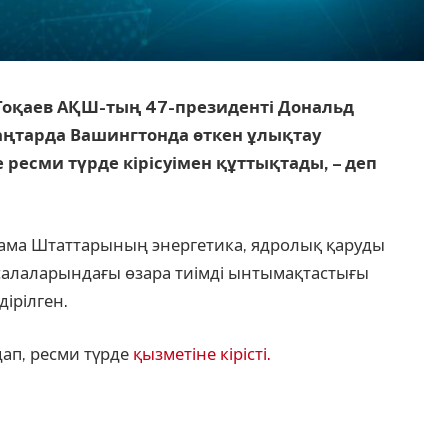
оқаев АҚШ-тың 47-президенті Дональд
аңтарда Вашингтонда өткен ұлықтау
 ресми түрде кірісуімен құттықтады, – деп
рама Штаттарының энергетика, ядролық қаруды
 салаларындағы өзара тиімді ынтымақтастығы
ірілген.
дап, ресми түрде
қызметіне кірісті.