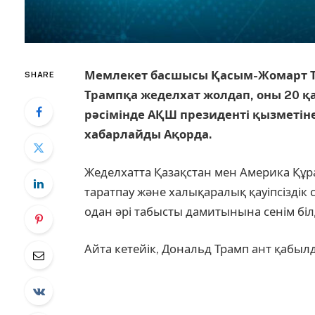
Мемлекет басшысы Қасым-Жомарт Т
SHARE
Трампқа жеделхат жолдап, оны 20 қ
рәсімінде АҚШ президенті қызметіне
хабарлайды Ақорда.
Жеделхатта Қазақстан мен Америка Құ
таратпау және халықаралық қауіпсіздік
одан әрі табысты дамитынына сенім білд
Айта кетейік, Дональд Трамп ант қабыл