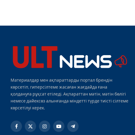
Материалдар мен ақпараттарды портал брендін
көрсетіп, гиперсілтеме жасаған жағдайда ғана
қолдануға рұқсат етіледі. Ақпараттан мәтін, мәтін бөлігі
немесе дәйексөз алынғанда міндетті түрде тиісті сілтеме
көрсетілуі керек.
Facebook
X
Instagram
YouTube
Telegram