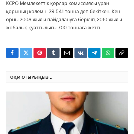
КСРО Мемлекеттік қорлар комиссиясы уран
қорының көлемін 29 541 тонна деп бекіткен. Кен
орны 2008 жылы пайдалануға беріліп, 2010 жылы
жобалық қуаттылығы 700 тоннаға жетті.
Facebook
Twitter
Pinterest
Tumblr
Email
VKontakte
Telegram
WhatsApp
Copy
Link
ОҚИ ОТЫРЫҢЫЗ...