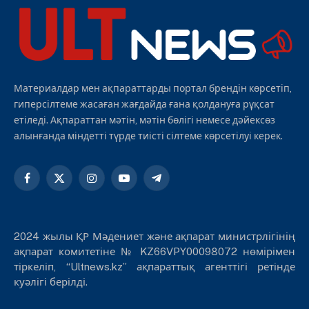
Материалдар мен ақпараттарды портал брендін көрсетіп,
гиперсілтеме жасаған жағдайда ғана қолдануға рұқсат
етіледі. Ақпараттан мәтін, мәтін бөлігі немесе дәйексөз
алынғанда міндетті түрде тиісті сілтеме көрсетілуі керек.
Facebook
X
Instagram
YouTube
Telegram
(Twitter)
2024 жылы ҚР Мәдениет және ақпарат министрлігінің
ақпарат комитетіне № KZ66VPY00098072 нөмірімен
тіркеліп, “Ultnews.kz” ақпараттық агенттігі ретінде
куәлігі берілді.