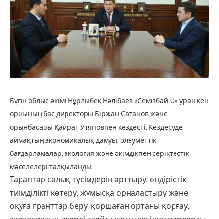
Бүгін облыс әкімі Нұрлыбек Нәлібаев «Семізбай U» уран кен
орнының бас директоры Біржан Сатанов және
орынбасары Қайрат Утяповпен кездесті. Кездесуде
аймақтың экономикалық дамуы, әлеуметтік
бағдарламалар, экология және әкімдікпен серіктестік
мәселелері талқыланды.
Тараптар салық түсімдерін арттыру, өндірістік
тиімділікті көтеру, жұмысқа орналастыру және
оқуға гранттар беру, қоршаған ортаны қорғау,