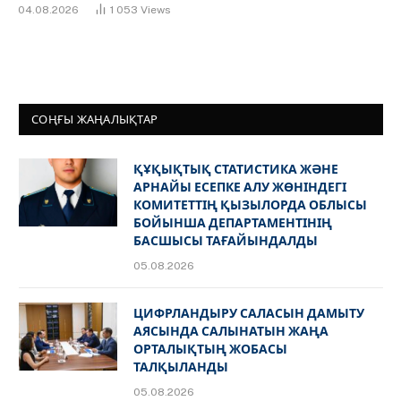
04.08.2026
1 053
Views
СОҢҒЫ ЖАҢАЛЫҚТАР
ҚҰҚЫҚТЫҚ СТАТИСТИКА ЖӘНЕ
АРНАЙЫ ЕСЕПКЕ АЛУ ЖӨНІНДЕГІ
КОМИТЕТТІҢ ҚЫЗЫЛОРДА ОБЛЫСЫ
БОЙЫНША ДЕПАРТАМЕНТІНІҢ
БАСШЫСЫ ТАҒАЙЫНДАЛДЫ
05.08.2026
ЦИФРЛАНДЫРУ САЛАСЫН ДАМЫТУ
АЯСЫНДА САЛЫНАТЫН ЖАҢА
ОРТАЛЫҚТЫҢ ЖОБАСЫ
ТАЛҚЫЛАНДЫ
05.08.2026