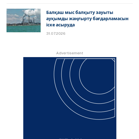
Балқаш мыс балқыту зауыты
ауқымды жаңғырту бағдарламасын
іске асыруда
31.07.2026
Advertisement