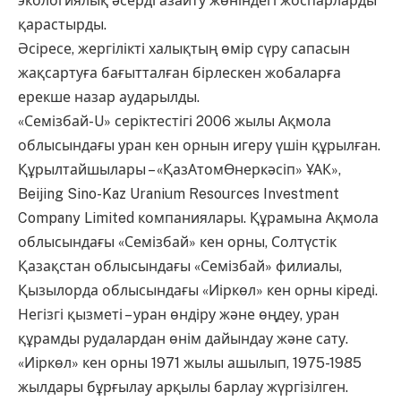
экологиялық әсерді азайту жөніндегі жоспарларды
қарастырды.
Әсіресе, жергілікті халықтың өмір сүру сапасын
жақсартуға бағытталған бірлескен жобаларға
ерекше назар аударылды.
«Семізбай-U» серіктестігі 2006 жылы Ақмола
облысындағы уран кен орнын игеру үшін құрылған.
Құрылтайшылары – «ҚазАтомӨнеркәсіп» ҰАК»,
Beijing Sino-Kaz Uranium Resources Investment
Company Limited компаниялары. Құрамына Ақмола
облысындағы «Семізбай» кен орны, Солтүстік
Қазақстан облысындағы «Семізбай» филиалы,
Қызылорда облысындағы «Иіркөл» кен орны кіреді.
Негізгі қызметі – уран өндіру және өңдеу, уран
құрамды рудалардан өнім дайындау және сату.
«Иiркөл» кен орны 1971 жылы ашылып, 1975-1985
жылдары бұрғылау арқылы барлау жүргізілген.