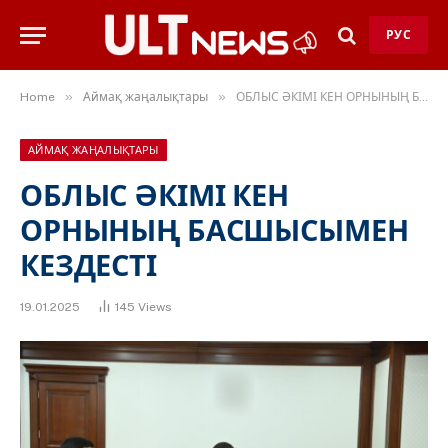
РУС
»
»
Home
Аймақ жаңалықтары
ОБЛЫС ӘКІМІ КЕН ОРНЫНЫҢ БАСШЫСЫМЕН КЕЗДЕСТІ
АЙМАҚ ЖАҢАЛЫҚТАРЫ
ОБЛЫС ӘКІМІ КЕН
ОРНЫНЫҢ БАСШЫСЫМЕН
КЕЗДЕСТІ
19.01.2025
145
Views