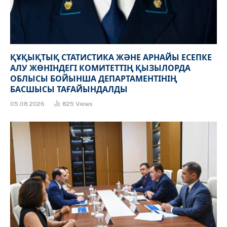
ҚҰҚЫҚТЫҚ СТАТИСТИКА ЖӘНЕ АРНАЙЫ ЕСЕПКЕ
АЛУ ЖӨНІНДЕГІ КОМИТЕТТІҢ ҚЫЗЫЛОРДА
ОБЛЫСЫ БОЙЫНША ДЕПАРТАМЕНТІНІҢ
БАСШЫСЫ ТАҒАЙЫНДАЛДЫ
05.08.2026
825
Views