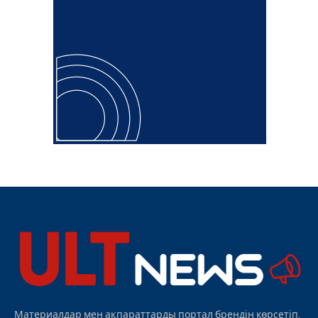
Материалдар мен ақпараттарды портал брендін көрсетіп,