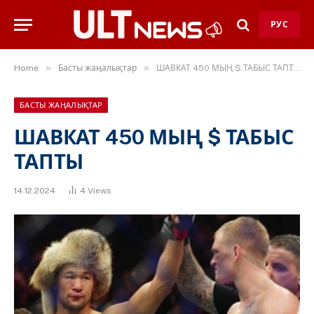
РУС
»
»
Home
Басты жаңалықтар
ШАВКАТ 450 МЫҢ $ ТАБЫС ТАПТЫ
БАСТЫ ЖАҢАЛЫҚТАР
ШАВКАТ 450 МЫҢ $ ТАБЫС
ТАПТЫ
14.12.2024
4
Views