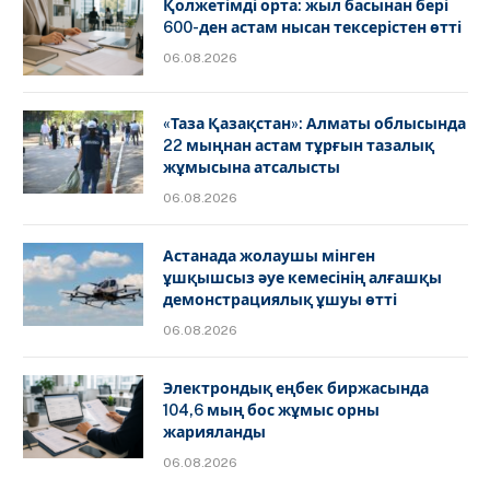
Қолжетімді орта: жыл басынан бері
600-ден астам нысан тексерістен өтті
06.08.2026
«Таза Қазақстан»: Алматы облысында
22 мыңнан астам тұрғын тазалық
жұмысына атсалысты
06.08.2026
Астанада жолаушы мінген
ұшқышсыз әуе кемесінің алғашқы
демонстрациялық ұшуы өтті
06.08.2026
Электрондық еңбек биржасында
104,6 мың бос жұмыс орны
жарияланды
06.08.2026