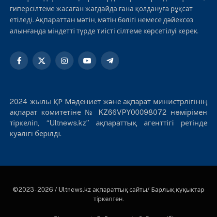
гиперсілтеме жасаған жағдайда ғана қолдануға рұқсат
етіледі. Ақпараттан мәтін, мәтін бөлігі немесе дәйексөз
алынғанда міндетті түрде тиісті сілтеме көрсетілуі керек.
Facebook
X
Instagram
YouTube
Telegram
(Twitter)
2024 жылы ҚР Мәдениет және ақпарат министрлігінің
ақпарат комитетіне № KZ66VPY00098072 нөмірімен
тіркеліп, “Ultnews.kz” ақпараттық агенттігі ретінде
куәлігі берілді.
©2023- 2026 / Ultnews.kz ақпараттық сайты/ Барлық құқықтар
тіркелген.