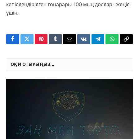
кепілдендірілген гонарары, 100 мың доллар – жеңісі
үшін.
Facebook
Twitter
Pinterest
Tumblr
Email
VKontakte
Telegram
WhatsApp
Copy
Link
ОҚИ ОТЫРЫҢЫЗ...