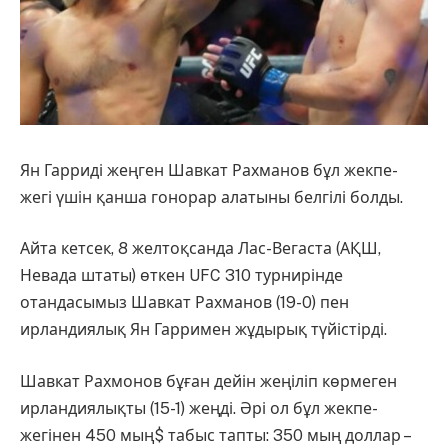
Ян Гарриді жеңген Шавкат Рахманов бұл жекпе-
жегі үшін қанша гонорар алатыны белгілі болды.
Айта кетсек, 8 желтоқсанда Лас-Вегаста (АҚШ,
Невада штаты) өткен UFC 310 турнирінде
отандасымыз Шавкат Рахманов (19-0) пен
ирландиялық Ян Гарримен жұдырық түйістірді.
Шавкат Рахмонов бұған дейін жеңіліп көрмеген
ирландиялықты (15-1) жеңді. Әрі ол бұл жекпе-
жегінен 450 мың$ табыс тапты: 350 мың доллар –