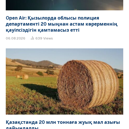
Open Air: Қызылорда облысы полиция
департаменті 20 мыңнан астам көрерменнің
қауіпсіздігін қамтамасыз етті
06.08.2026
639
Views
Қазақстанда 20 млн тоннаға жуық мал азығы
дайындалды