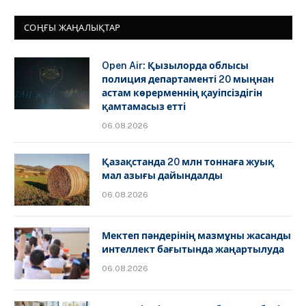
СОҢҒЫ ЖАҢАЛЫҚТАР
Open Air: Қызылорда облысы
полиция департаменті 20 мыңнан
астам көрерменнің қауіпсіздігін
қамтамасыз етті
06.08.2026
Қазақстанда 20 млн тоннаға жуық
мал азығы дайындалды
06.08.2026
Мектеп пәндерінің мазмұны жасанды
интеллект бағытында жаңартылуда
06.08.2026