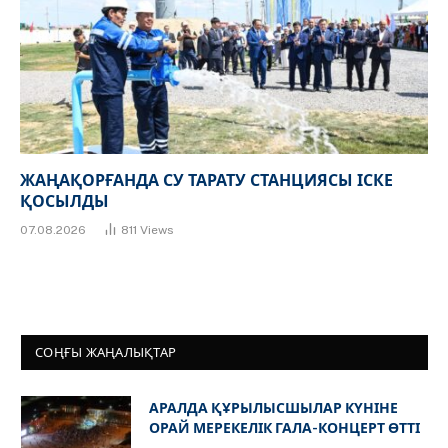
ЖАҢАҚОРҒАНДА СУ ТАРАТУ СТАНЦИЯСЫ ІСКЕ
ҚОСЫЛДЫ
07.08.2026
811
Views
СОҢҒЫ ЖАҢАЛЫҚТАР
АРАЛДА ҚҰРЫЛЫСШЫЛАР КҮНІНЕ
ОРАЙ МЕРЕКЕЛІК ГАЛА-КОНЦЕРТ ӨТТІ