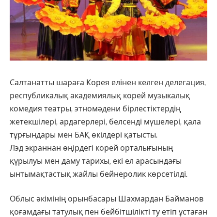
Салтанатты шараға Корея елінен келген делегация,
республикалық академиялық корей музыкалық
комедия театры, этномәдени бірлестіктердің
жетекшілері, ардагерлері, белсенді мүшелері, қала
тұрғындары мен БАҚ өкілдері қатысты.
Лэд экраннан өңірдегі корей орталығының
құрылуы мен даму тарихы, екі ел арасындағы
ынтымақтастық жайлы бейнеролик көрсетілді.
Облыс әкімінің орынбасары Шахмардан Байманов
қоғамдағы татулық пен бейбітшілікті ту етіп ұстаған