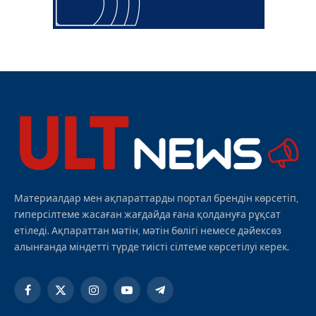
Материалдар мен ақпараттарды портал брендін көрсетіп,
гиперсілтеме жасаған жағдайда ғана қолдануға рұқсат
етіледі. Ақпараттан мәтін, мәтін бөлігі немесе дәйексөз
алынғанда міндетті түрде тиісті сілтеме көрсетілуі керек.
Facebook
X
Instagram
YouTube
Telegram
(Twitter)