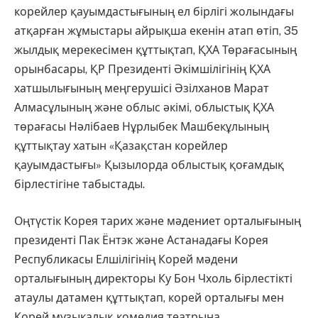
корейлер қауымдастығының ел бірлігі жолындағы
атқарған жұмыстары айрықша екенін атап өтіп, 35
жылдық мерекесімен құттықтап, ҚХА Төрағасының
орынбасары, ҚР Президенті Әкімшілігінің ҚХА
хатшылығының меңгерушісі Әзілханов Марат
Алмасұлының және облыс әкімі, облыстық ҚХА
төрағасы Нәлібаев Нұрлыбек Машбекұлының
құттықтау хатын «Қазақстан корейлер
қауымдастығы» Қызылорда облыстық қоғамдық
бірлестігіне табыстады.
Оңтүстік Корея тарих және мәдениет орталығының
президенті Пак Ёнтэк және Астанадағы Корея
Республикасы Елшілігінің Корей мәдени
орталығының директоры Ку Бон Чхоль бірлестікті
атаулы датамен құттықтап, корей орталығы мен
Корей музыкалық комедия театрына