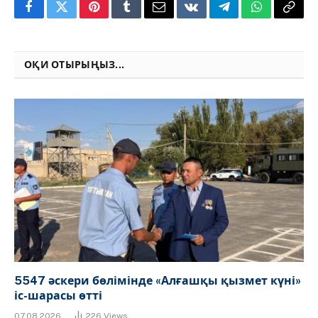
Facebook
Twitter
Pinterest
Tumblr
Email
VKontakte
Telegram
WhatsApp
Copy
Link
ОҚИ ОТЫРЫҢЫЗ...
5547 әскери бөлімінде «Алғашқы қызмет күні»
іс-шарасы өтті
07.08.2026
226
Views