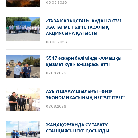
08.08.2026
«ТАЗА ҚАЗАҚСТАН»: АУДАН ӘКІМІ
ЖАСТАРМЕН БІРГЕ ТАЗАЛЫҚ
АКЦИЯСЫНА ҚАТЫСТЫ
08.08.2026
5547 әскери бөлімінде «Алғашқы
қызмет күні» іс-шарасы өтті
07.08.2026
АУЫЛ ШАРУАШЫЛЫҒЫ – ӨҢІР
ЭКОНОМИКАСЫНЫҢ НЕГІЗГІ ТІРЕГІ
07.08.2026
ЖАҢАҚОРҒАНДА СУ ТАРАТУ
СТАНЦИЯСЫ ІСКЕ ҚОСЫЛДЫ