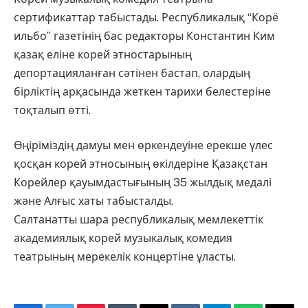
сертификаттар табыстады. Республикалық “Корё
ильбо” газетінің бас редакторы Константин Ким
қазақ еліне корей этностарының
депортацияланған сәтінен бастап, олардың
бірліктің арқасында жеткен тарихи белестеріне
тоқталып өтті.
Өңіріміздің дамуы мен өркендеуіне ерекше үлес
қосқан корей этносының өкілдеріне Қазақстан
Корейлер қауымдастығының 35 жылдық медалі
және Алғыс хаты табысталды.
Салтанатты шара республикалық мемлекеттік
академиялық корей музыкалық комедия
театрының мерекелік концертіне ұласты.