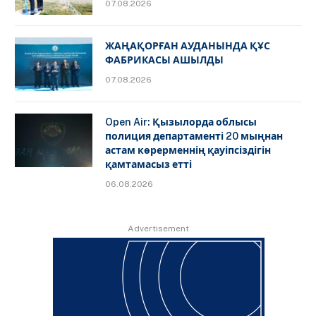
07.08.2026
ЖАҢАҚОРҒАН АУДАНЫНДА ҚҰС
ФАБРИКАСЫ АШЫЛДЫ
07.08.2026
Open Air: Қызылорда облысы
полиция департаменті 20 мыңнан
астам көрерменнің қауіпсіздігін
қамтамасыз етті
06.08.2026
Advertisement