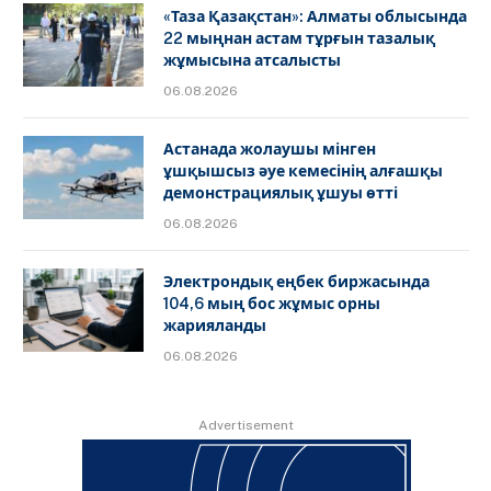
«Таза Қазақстан»: Алматы облысында
22 мыңнан астам тұрғын тазалық
жұмысына атсалысты
06.08.2026
Астанада жолаушы мінген
ұшқышсыз әуе кемесінің алғашқы
демонстрациялық ұшуы өтті
06.08.2026
Электрондық еңбек биржасында
104,6 мың бос жұмыс орны
жарияланды
06.08.2026
Advertisement