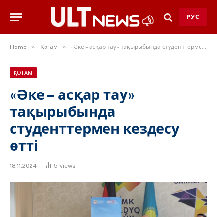
РУС
»
»
Home
Қоғам
«Әке – асқар тау» тақырыбында студенттермен кездесу өтті
ҚОҒАМ
«Әке – асқар тау»
тақырыбында
студенттермен кездесу
өтті
18.11.2024
5
Views