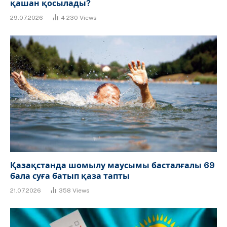
қашан қосылады?
29.07.2026
4 230
Views
Қазақстанда шомылу маусымы басталғалы 69
бала суға батып қаза тапты
21.07.2026
358
Views