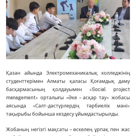
Қазан айында Электромеханикалық колледжінің
студенттерімен Алматы қаласы Қоғамдық даму
басқармасының қолдауымен «Social project
management» орталығы «Әке – асқар тау» жобасы
аясында «Салт-дәстүрлердің тәрбиелік мәні»
тақырыбы бойынша кездесу ұйымдастырылды.
Жобаның негізгі мақсаты – өскелең ұрпақ пен жас