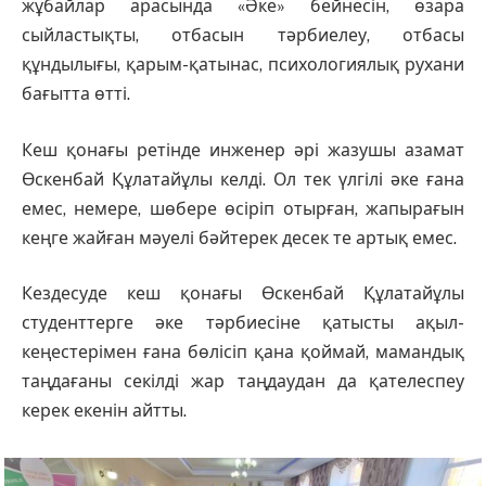
жұбайлар арасында «Әке» бейнесін, өзара
сыйластықты, отбасын тәрбиелеу, отбасы
құндылығы, қарым-қатынас, психологиялық рухани
бағытта өтті.
Кеш қонағы ретінде инженер әрі жазушы азамат
Өскенбай Құлатайұлы келді. Ол тек үлгілі әке ғана
емес, немере, шөбере өсіріп отырған, жапырағын
кеңге жайған мәуелі бәйтерек десек те артық емес.
Кездесуде кеш қонағы Өскенбай Құлатайұлы
студенттерге әке тәрбиесіне қатысты ақыл-
кеңестерімен ғана бөлісіп қана қоймай, мамандық
таңдағаны секілді жар таңдаудан да қателеспеу
керек екенін айтты.