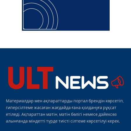
Материалдар мен ақпараттарды портал брендін көрсетіп,
гиперсілтеме жасаған жағдайда ғана қолдануға рұқсат
етіледі. Ақпараттан мәтін, мәтін бөлігі немесе дәйексөз
алынғанда міндетті түрде тиісті сілтеме көрсетілуі керек.