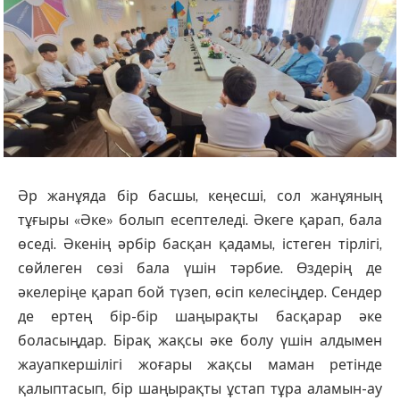
Әр жанұяда бір басшы, кеңесші, сол жанұяның
тұғыры «Әке» болып есептеледі. Әкеге қарап, бала
өседі. Әкенің әрбір басқан қадамы, істеген тірлігі,
сөйлеген сөзі бала үшін тәрбие. Өздерің де
әкелеріңе қарап бой түзеп, өсіп келесіңдер. Сендер
де ертең бір-бір шаңырақты басқарар әке
боласыңдар. Бірақ жақсы әке болу үшін алдымен
жауапкершілігі жоғары жақсы маман ретінде
қалыптасып, бір шаңырақты ұстап тұра аламын-ау