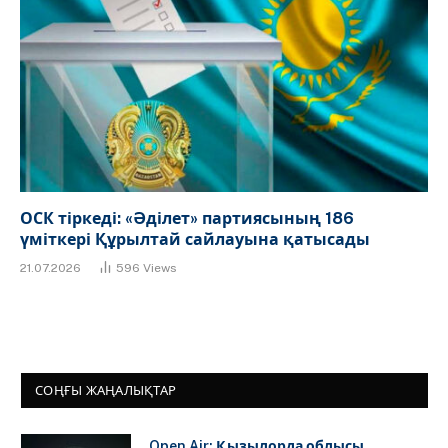
ОСК тіркеді: «Әділет» партиясының 186
үміткері Құрылтай сайлауына қатысады
21.07.2026
596
Views
СОҢҒЫ ЖАҢАЛЫҚТАР
Open Air: Қызылорда облысы