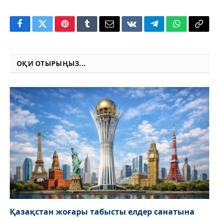
Facebook
Twitter
Pinterest
Tumblr
Email
VKontakte
Telegram
WhatsApp
Copy
Link
ОҚИ ОТЫРЫҢЫЗ...
Қазақстан жоғары табысты елдер санатына