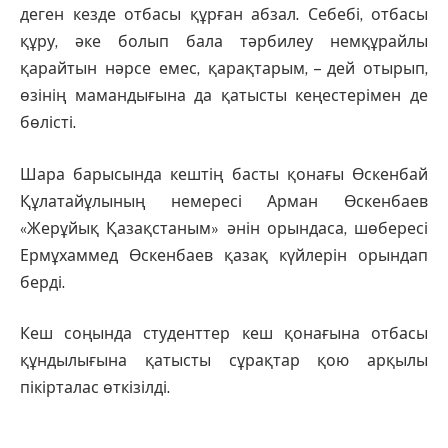
деген кезде отбасы құрған абзал. Себебі, отбасы
құру, әке болып бала тәрбилеу немқұрайлы
қарайтын нәрсе емес, қарақтарым, – дей отырып,
өзінің мамандығына да қатысты кеңестерімен де
бөлісті.
Шара барысында кештің басты қонағы Өскенбай
Құлатайұлының немересі Арман Өскенбаев
«Жерұйық Қазақстаным» әнін орындаса, шөбересі
Ермұхаммед Өскенбаев қазақ күйлерін орындап
берді.
Кеш соңында студенттер кеш қонағына отбасы
құндылығына қатысты сұрақтар қою арқылы
пікірталас өткізілді.