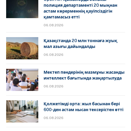
полиция департаменті 20 мыңнан
астам көрерменнің қауіпсіздігін
қамтамасыз етті
06.08.2026
Қазақстанда 20 млн тоннаға жуық
мал азығы дайындалды
06.08.2026
Мектеп пәндерінің мазмұны жасанды
интеллект бағытында жаңартылуда
06.08.2026
Қолжетімді орта: жыл басынан бері
600-ден астам нысан тексерістен өтті
06.08.2026