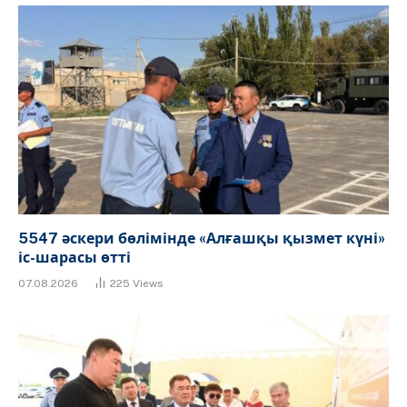
5547 әскери бөлімінде «Алғашқы қызмет күні»
іс-шарасы өтті
07.08.2026
225
Views