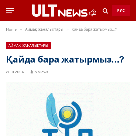
РУС
»
»
Home
Аймақ жаңалықтары
Қайда бара жатырмыз…?
АЙМАҚ ЖАҢАЛЫҚТАРЫ
Қайда бара жатырмыз…?
28.11.2024
5
Views