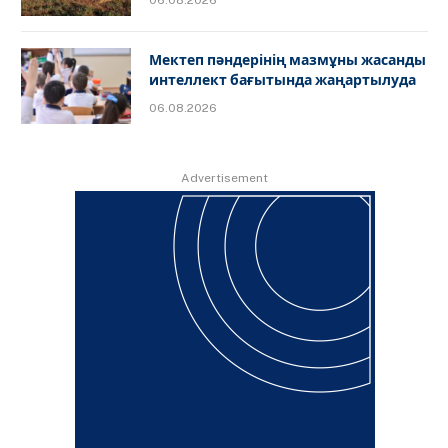
Мектеп пәндерінің мазмұны жасанды
интеллект бағытында жаңартылуда
06.08.2026
Advertisement