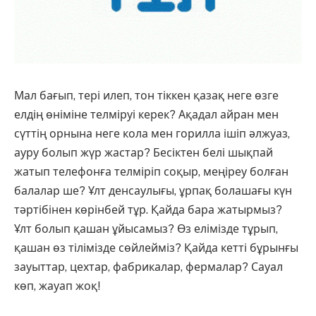
Мал бағып, тері илеп, тон тіккен қазақ неге өзге
елдің өніміне телміруі керек? Ақадал айран мен
сүттің орнына неге кола мен горилла ішіп әлжуаз,
ауру болып жүр жастар? Бесіктен белі шықпай
жатып телефонға телміріп соқыр, меңіреу болған
балалар ше? Ұлт денсаулығы, ұрпақ болашағы күн
тәртібінен көрінбей тұр. Қайда бара жатырмыз?
Ұлт болып қашан ұйысамыз? Өз елімізде тұрып,
қашан өз тілімізде сөйлейміз? Қайда кетті бұрынғы
зауыттар, цехтар, фабрикалар, фермалар? Сауал
көп, жауап жоқ!