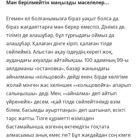
Мән берілмейтін маңызды мәселелер…
Егемен ел болғанымызға біраз уақыт болса да,
біраз жағдаяттарға мән берер емеспіз. Дініміз де,
тіліміз де алашұбар, бұл тұрғыдағы оймыз да
алашұбар. Қалаған дінге кіріп, қалаған тілде
сөйлейміз. Алыстан ақау іздеудің керегі жоқ,
аудандағы ахуалды айтайықшы. 100 адамның 99-ы
аялдаманы «остановка», базар жанындағы
айналманы «кольцовой» дейді екен. Бірде көлігіме
жолай мінген жас келіншек ««кольцовойға» апарып
салыңызшы» деді. Мен, ««айналма» деп айтып
үйренейік» десем, «қай тілде сөйлейтінімді өзім
білем, басымды ауыртпаңыз» деп шатынап, есікті
тарс жапты. Тілге құрметті өзімізден
бастамайынша, өзгенің өктемдігін тоқтата
алмасымыз анық емес пе? Бұл жағдайдан соң кімге