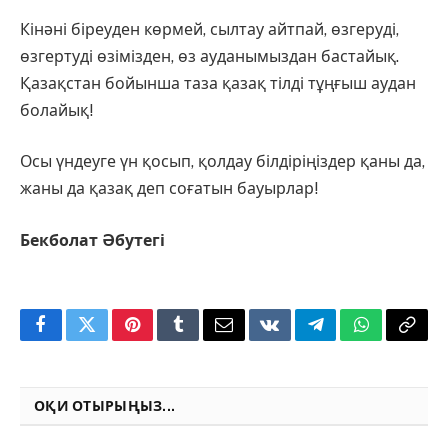
Кінәні біреуден көрмей, сылтау айтпай, өзгеруді,
өзгертуді өзімізден, өз ауданымыздан бастайық.
Қазақстан бойынша таза қазақ тілді тұңғыш аудан
болайық!
Осы үндеуге үн қосып, қолдау білдіріңіздер қаны да,
жаны да қазақ деп соғатын бауырлар!
Бекболат Әбутегі
Facebook
Twitter
Pinterest
Tumblr
Email
VKontakte
Telegram
WhatsApp
Copy
Link
ОҚИ ОТЫРЫҢЫЗ...