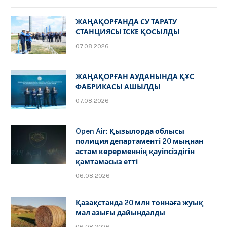
ЖАҢАҚОРҒАНДА СУ ТАРАТУ
СТАНЦИЯСЫ ІСКЕ ҚОСЫЛДЫ
07.08.2026
ЖАҢАҚОРҒАН АУДАНЫНДА ҚҰС
ФАБРИКАСЫ АШЫЛДЫ
07.08.2026
Open Air: Қызылорда облысы
полиция департаменті 20 мыңнан
астам көрерменнің қауіпсіздігін
қамтамасыз етті
06.08.2026
Қазақстанда 20 млн тоннаға жуық
мал азығы дайындалды
06.08.2026