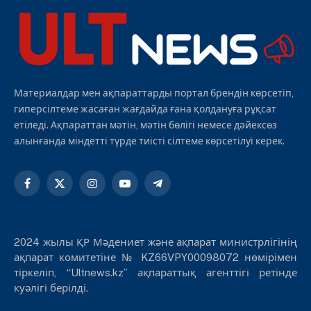
Материалдар мен ақпараттарды портал брендін көрсетіп,
гиперсілтеме жасаған жағдайда ғана қолдануға рұқсат
етіледі. Ақпараттан мәтін, мәтін бөлігі немесе дәйексөз
алынғанда міндетті түрде тиісті сілтеме көрсетілуі керек.
Facebook
X
Instagram
YouTube
Telegram
(Twitter)
2024 жылы ҚР Мәдениет және ақпарат министрлігінің
ақпарат комитетіне № KZ66VPY00098072 нөмірімен
тіркеліп, “Ultnews.kz” ақпараттық агенттігі ретінде
куәлігі берілді.