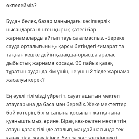
өкпелейміз?
Бұдан бөлек, базар маңындағы кәсіпкерлік
нысандарға ілінген қырық қатесі бар
жарнамаларды айтып тауыса алмаспыз. «Береке
сауда орталығының» қарсы бетіндегі ғимарат та
таңнан кешке дейін қазақша-орысша аралас
дыбыстық жарнама қосады. 99 пайыз қазақ
тұратын ауданда кім үшін, не үшін 2 тілде жарнама
жасалуы керек?
Ең әуелі тілімізді үйретіп, сауат ашатын мектеп
атауларына да баса мән берейік. Жеке мектептер
бой көтеріп, білім сапына қосылып жатқанына
қуаныштымыз, әрине. Бірақ кез-келген мектептің
атауы қазақ тілінде аталып, маңдайшасында тек
қазақ тілді жазу ілінсе, бұл да жас жеткіншекті