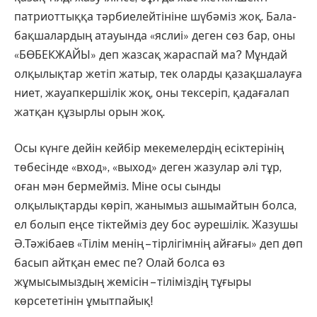
патриоттыққа тәрбиелейтініне шүбәміз жоқ. Бала-
бақшалардың атауында «яслиі» деген сөз бар, оны
«БӨБЕКЖАЙЫ» деп жазсақ жараспай ма? Мұндай
олқылықтар жетіп жатыр, тек оларды қазақшалауға
ниет, жауапкершілік жоқ, оны тексеріп, қадағалап
жатқан құзырлы орын жоқ.
Осы күнге дейін кейбір мекемелердің есіктерінің
төбесінде «вход», «выход» деген жазулар әлі тұр,
оған мән бермейміз. Міне осы сынды
олқылықтарды көріп, жанымыз ашымайтын болса,
ел болып еңсе тіктейміз деу бос әурешілік. Жазушы
Ә.Тәжібаев «Тілім менің – тірлігімнің айғағы» деп дөп
басып айтқан емес пе? Олай болса өз
жұмысымыздың жемісін – тіліміздің тұғыры
көрсететінін ұмытпайық!