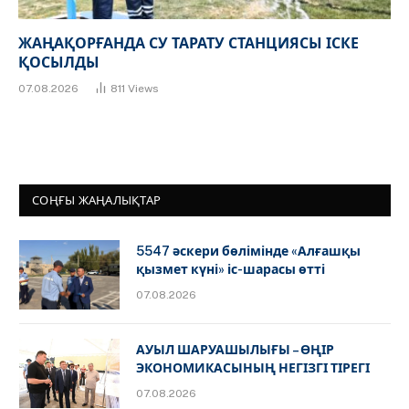
ЖАҢАҚОРҒАНДА СУ ТАРАТУ СТАНЦИЯСЫ ІСКЕ
ҚОСЫЛДЫ
07.08.2026
811
Views
СОҢҒЫ ЖАҢАЛЫҚТАР
5547 әскери бөлімінде «Алғашқы
қызмет күні» іс-шарасы өтті
07.08.2026
АУЫЛ ШАРУАШЫЛЫҒЫ – ӨҢІР
ЭКОНОМИКАСЫНЫҢ НЕГІЗГІ ТІРЕГІ
07.08.2026