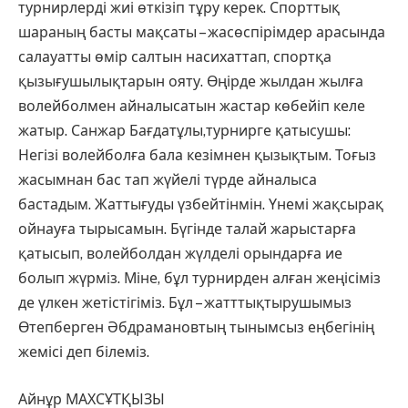
турнирлерді жиі өткізіп тұру керек. Спорттық
шараның басты мақсаты – жасөспірімдер арасында
салауатты өмір салтын насихаттап, спортқа
қызығушылықтарын ояту. Өңірде жылдан жылға
волейболмен айналысатын жастар көбейіп келе
жатыр. Санжар Бағдатұлы,турнирге қатысушы:
Негізі волейболға бала кезімнен қызықтым. Тоғыз
жасымнан бас тап жүйелі түрде айналыса
бастадым. Жаттығуды үзбейтінмін. Үнемі жақсырақ
ойнауға тырысамын. Бүгінде талай жарыстарға
қатысып, волейболдан жүлделі орындарға ие
болып жүрміз. Міне, бұл турнирден алған жеңісіміз
де үлкен жетістігіміз. Бұл – жатттықтырушымыз
Өтепберген Әбдрамановтың тынымсыз еңбегінің
жемісі деп білеміз.
Айнұр МАХСҰТҚЫЗЫ