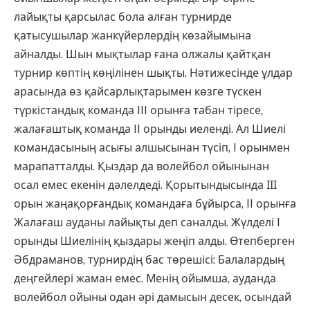
лайықты қарсылас бола алған турнирде
қатысушылар жанкүйерлердің көзайымына
айналды. Шын мықтылар ғана олжалы қайтқан
турнир көптің көңілінен шықты. Нәтижесінде ұлдар
арасында өз қайсарлықтарымен көзге түскен
түркістандық команда III орынға табан тіресе,
жалағаштық команда II орынды иеленді. Ал Шиелі
командасының асығы алшысынан түсіп, I орынмен
марапатталды. Қыздар да волейбол ойынынан
осал емес екенін дәлелдеді. Қорытындысында ІІІ
орын жаңақорғандық командаға бұйырса, II орынға
Жалағаш ауданы лайықты деп саналды. Жүлделі I
орынды Шиелінің қыздары жеңіп алды. Өтепберген
Әбдраманов, турнирдің бас төрешісі: Балалардың
деңгейлері жаман емес. Менің ойымша, ауданда
волейбол ойыны одан әрі дамысын десек, осындай