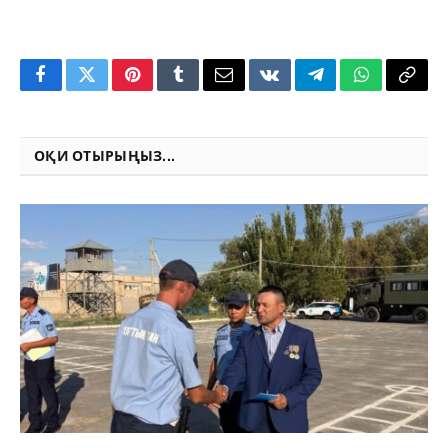
Facebook
Twitter
Pinterest
Tumblr
Email
VKontakte
Telegram
WhatsApp
Copy
Link
ОҚИ ОТЫРЫҢЫЗ...