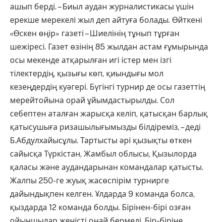
ашып берді. – Биыл аудан журналистикасы үшін
ерекше мерекелі жыл деп айтуға болады. Өйткені
«Өскен өңір» газеті – Шиелінің тұнып тұрған
шежіресі. Газет өзінің 85 жылдан астам ғұмырында
осы мекенде атқарылған игі істер мен ізгі
тілектердің, қызығы көп, қиындығы мол
кезеңдердің куәгері. Бүгінгі турнир де осы газеттің
мерейтойына орай ұйымдастырылды. Сол
себептен аталған жарысқа келіп, қатысқан барлық
қатысушыға ризашылығымызды білдіреміз, – деді
Б.Абдулхайысұлы. Тартысты әрі қызықты өткен
сайысқа Түркістан, Жамбыл облысы, Қызылорда
қаласы және аудандарынан командалар қатысты.
Жалпы 250-ге жуық жасөспірім турнирге
дайындықпен келген. Ұлдарда 9 команда болса,
қыздарда 12 команда болды. Бірінен-бірі озған
ойыншылар жеңісті оңай бермеді. Бір-біріне