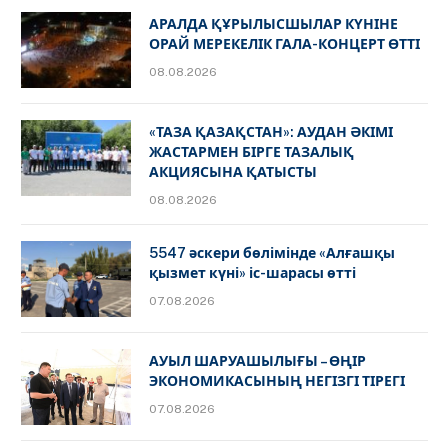
АРАЛДА ҚҰРЫЛЫСШЫЛАР КҮНІНЕ
ОРАЙ МЕРЕКЕЛІК ГАЛА-КОНЦЕРТ ӨТТІ
08.08.2026
«ТАЗА ҚАЗАҚСТАН»: АУДАН ӘКІМІ
ЖАСТАРМЕН БІРГЕ ТАЗАЛЫҚ
АКЦИЯСЫНА ҚАТЫСТЫ
08.08.2026
5547 әскери бөлімінде «Алғашқы
қызмет күні» іс-шарасы өтті
07.08.2026
АУЫЛ ШАРУАШЫЛЫҒЫ – ӨҢІР
ЭКОНОМИКАСЫНЫҢ НЕГІЗГІ ТІРЕГІ
07.08.2026