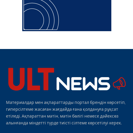
Материалдар мен ақпараттарды портал брендін көрсетіп,
гиперсілтеме жасаған жағдайда ғана қолдануға рұқсат
етіледі. Ақпараттан мәтін, мәтін бөлігі немесе дәйексөз
алынғанда міндетті түрде тиісті сілтеме көрсетілуі керек.