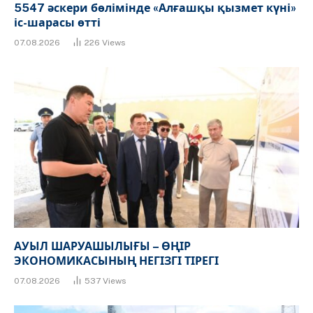
5547 әскери бөлімінде «Алғашқы қызмет күні»
іс-шарасы өтті
07.08.2026
226
Views
АУЫЛ ШАРУАШЫЛЫҒЫ – ӨҢІР
ЭКОНОМИКАСЫНЫҢ НЕГІЗГІ ТІРЕГІ
07.08.2026
537
Views