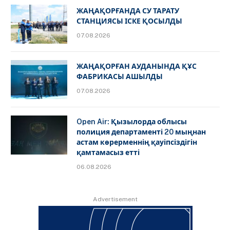
ЖАҢАҚОРҒАНДА СУ ТАРАТУ
СТАНЦИЯСЫ ІСКЕ ҚОСЫЛДЫ
07.08.2026
ЖАҢАҚОРҒАН АУДАНЫНДА ҚҰС
ФАБРИКАСЫ АШЫЛДЫ
07.08.2026
Open Air: Қызылорда облысы
полиция департаменті 20 мыңнан
астам көрерменнің қауіпсіздігін
қамтамасыз етті
06.08.2026
Advertisement