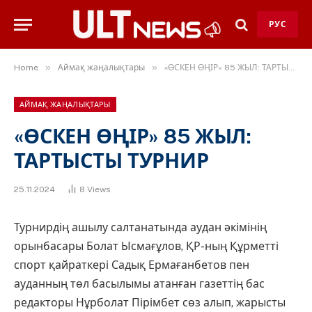
РУС
»
»
Home
Аймақ жаңалықтары
«ӨСКЕН ӨҢІР» 85 ЖЫЛ: ТАРТЫСТЫ ТУРНИР
АЙМАҚ ЖАҢАЛЫҚТАРЫ
«ӨСКЕН ӨҢІР» 85 ЖЫЛ:
ТАРТЫСТЫ ТУРНИР
25.11.2024
8
Views
Турнирдің ашылу салтанатында аудан әкімінің
орынбасары Болат Ысмағұлов, ҚР-ның Құрметті
спорт қайраткері Садық Ермағанбетов пен
ауданның төл басылымы атанған газеттің бас
редакторы Нұрболат Пірімбет сөз алып, жарысты