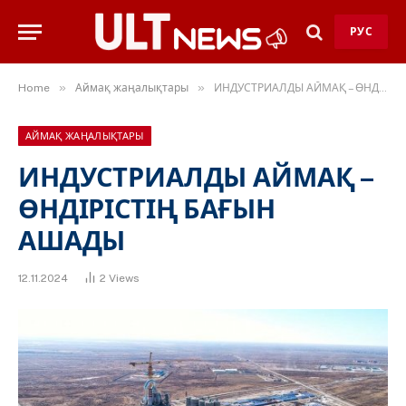
РУС
»
»
Home
Аймақ жаңалықтары
ИНДУСТРИАЛДЫ АЙМАҚ – ӨНДІРІСТІҢ БАҒЫН АШАДЫ
АЙМАҚ ЖАҢАЛЫҚТАРЫ
ИНДУСТРИАЛДЫ АЙМАҚ –
ӨНДІРІСТІҢ БАҒЫН
АШАДЫ
12.11.2024
2
Views