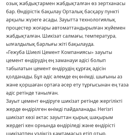
озық жабдықтармен жабдықталған өз зертханасы
бар. Өндірістік бақылау Орталық басқару пункті
арқылы жүзеге асады. Зауытта технологиялық
процестер жоғары автоматтандырылған жүйемен
жабдықталған. Шикізат салмағы, температура,
ылғалдылық барлығы жіті бақылауда.
«Гежуба Шиелі Цемент Компаниясы» зауыты
цемент өндірудің ең заманауи әдісі болып
табылатын цемент өндірудің құрғақ әдісін
қолданады. Бұл әдіс әлемде ең өнімді, шығыны аз
және қоршаған ортаға әсер ету тұрғысынан ең таза
әдіс ретінде танылған.
Зауыт цемент өндіруге шикізат ретінде жергілікті
жерде өндірілген өнімді пайдаланады. Негізгі
шикізат көзі әктас зауыттан қырық шақырым
жердегі кен орнында өндіріледі және өндірісті
шикізатпен үздіксіз қамтамасыз етіп отыр.