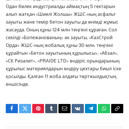
Одан бөлек индустриалды аймақтың 5 гектарын
алып жатқан «Шиелі Жолшы» ЖШС-ның асфальт
зауыты және темір бетон зауыты да өнімді жұмыс
жасауда. Оның құны 124 млн теңгені құраған. Сол
секілді «Бопежанованың» әк зауыты, «КазСтрой
Орда» ЖШС-ның жобалық құны 30 млн. теңгені
құрайтын «Бетон зауытының құрылысы», «Абзал»,
«СК Ризалит», «PRAIDE LTD» өндіріс орындарының
құрылыс материялдарын өндіру цехтары биыл іске
қосылды. Қалған 11 жоба алдағы төртжылдықтың
еншісінде.
Facebook
Twitter
Pinterest
Tumblr
Email
VKontakte
Telegram
WhatsApp
Copy
Link