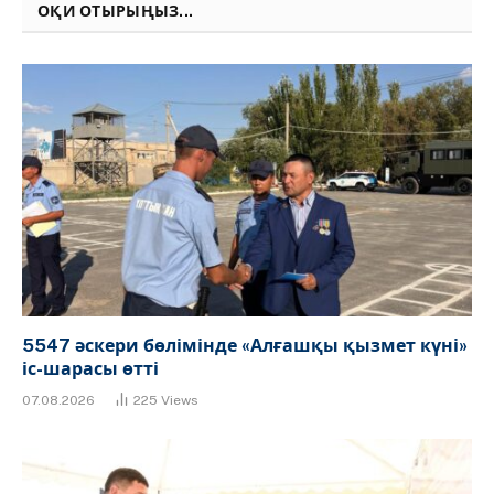
ОҚИ ОТЫРЫҢЫЗ...
5547 әскери бөлімінде «Алғашқы қызмет күні»
іс-шарасы өтті
07.08.2026
225
Views