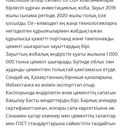
«Gezhouba Group Cement Co Ltd» компаниялары
бірлесіп құрған инвестициялық жоба. Зауыт 2019
жылы сынама ретінде, 2020 жылы толық іске
қосылды. Ол – еліміздегі ең жаңа технологияларға
негізделген құрылғылармен жабдықталған
құрылысқа қажетті портланд және тампонажды
цемент шығаратын зауыттардың бірі.
Зауыттың жобалық өндірістік қуаты жылына 1 000
000 тонна цемент шығарады. Бүгінде облыс пен
ауданды цементпен толықтай қамтамасыз етуде.
Сондай-ақ, Қазақстанның бірнеше қалаларына,
Өзбекстанға өз өнімін экспорттап отыр.
Кәсіпорында өндірілетін өнім цементтің сапасын
бақылау басты міндеттердің бірі. Барлық өнімдер
сертификатталған, жоғары сапа көрсеткішіне ие.
Сонымен қатар клинкер мен цементтің талаптар
мен ГОСТ стандарттарына сәйкестігін талдайтын