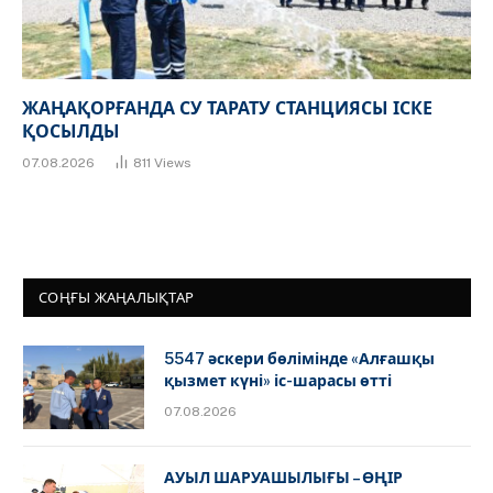
ЖАҢАҚОРҒАНДА СУ ТАРАТУ СТАНЦИЯСЫ ІСКЕ
ҚОСЫЛДЫ
07.08.2026
811
Views
СОҢҒЫ ЖАҢАЛЫҚТАР
5547 әскери бөлімінде «Алғашқы
қызмет күні» іс-шарасы өтті
07.08.2026
АУЫЛ ШАРУАШЫЛЫҒЫ – ӨҢІР