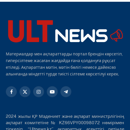
Материалдар мен ақпараттарды портал брендін көрсетіп,
гиперсілтеме жасаған жағдайда ғана қолдануға рұқсат
етіледі. Ақпараттан мәтін, мәтін бөлігі немесе дәйексөз
алынғанда міндетті түрде тиісті сілтеме көрсетілуі керек.
Facebook
X
Instagram
YouTube
Telegram
(Twitter)
2024 жылы ҚР Мәдениет және ақпарат министрлігінің
ақпарат комитетіне № KZ66VPY00098072 нөмірімен
тіркеліп, “Ultnews.kz” ақпараттық агенттігі ретінде