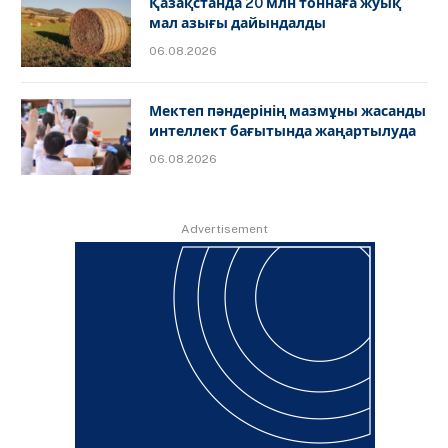
Қазақстанда 20 млн тоннаға жуық
мал азығы дайындалды
06.08.2026
Мектеп пәндерінің мазмұны жасанды
интеллект бағытында жаңартылуда
06.08.2026
Advertisement