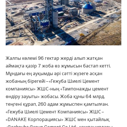
Жалпы көлемі 96 гектар жер­ді алып жатқан
аймақта қазір 7 жоба өз жұмысын бастап кетті.
Мұндағы ең ауқымды әрі сәтті жүзеге асқан
жобаның бірегейі – «Гежуба Шиелі Цемент
компаниясы» ЖШС-ның «Тампонажды цемент
өндіру зауыты» жобасы. Жоба құны 64 млрд.
теңгені құрап, 260 адам жұмыспен қамтылған.
«Гежуба Шиелі Цемент ­Компаниясы» ЖШС –
«DANAKE Корпорациясы» ЖШС мен қытайлық