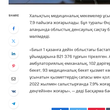
Халықтың медициналық мекемелер ұсына
SHARE
7,9 пайызға жоғарылады. Бұл туралы Өң
алаңында облыстық денсаулық сақтау
мәлімдеді.
«Биыл 1 қазанға дейін облыстағы баст
ұйымдарына 821 376 тұрғын тіркелген.
амбулаториялық-емханалық, 102 дәріге
бекет, 93 медициналық бекет қызмет к
ұсынатын қызметтердің сапасы мен қолж
2022 жылмен салыстырғанда 7,9% жоғары
деңгейінен жоғары», — деді Басқарма б