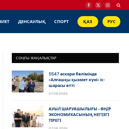
Facebook
X
Instagram
(Twitter)
НИЕТ
ДЕНСАУЛЫҚ
СПОРТ
ҚАЗ
РУС
СОҢҒЫ ЖАҢАЛЫҚТАР
5547 әскери бөлімінде
«Алғашқы қызмет күні» іс-
шарасы өтті
07.08.2026
АУЫЛ ШАРУАШЫЛЫҒЫ – ӨҢІР
ЭКОНОМИКАСЫНЫҢ НЕГІЗГІ
ТІРЕГІ
07.08.2026