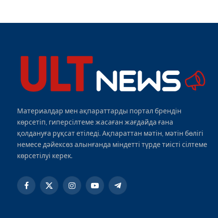
Материалдар мен ақпараттарды портал брендін
көрсетіп, гиперсілтеме жасаған жағдайда ғана
қолдануға рұқсат етіледі. Ақпараттан мәтін, мәтін бөлігі
немесе дәйексөз алынғанда міндетті түрде тиісті сілтеме
көрсетілуі керек.
Facebook
X
Instagram
YouTube
Telegram
(Twitter)