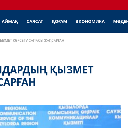
АЙМАҚ
САЯСАТ
ҚОҒАМ
ЭКОНОМИКА
МӘДЕ
ЗМЕТ КӨРСЕТУ САПАСЫ ЖАҚСАРҒАН
ДАРДЫҢ ҚЫЗМЕТ
САРҒАН