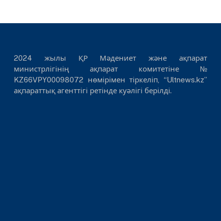
2024 жылы ҚР Мәдениет және ақпарат
министрлігінің ақпарат комитетіне №
KZ66VPY00098072 нөмірімен тіркеліп, “Ultnews.kz”
ақпараттық агенттігі ретінде куәлігі берілді.