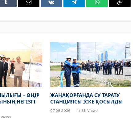
t
Tumblr
Email
VKontakte
Telegram
WhatsApp
Copy
Link
ЫЛЫҒЫ – ӨҢІР
ЖАҢАҚОРҒАНДА СУ ТАРАТУ
НЫҢ НЕГІЗГІ
СТАНЦИЯСЫ ІСКЕ ҚОСЫЛДЫ
07.08.2026
811
Views
7
Views