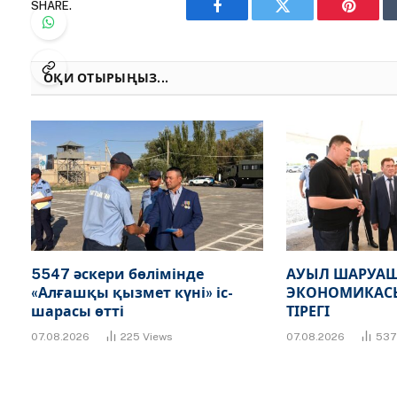
SHARE.
Facebook
Twitter
Pinteres
ОҚИ ОТЫРЫҢЫЗ...
5547 әскери бөлімінде
АУЫЛ ШАРУАШ
«Алғашқы қызмет күні» іс-
ЭКОНОМИКАСЫ
шарасы өтті
ТІРЕГІ
07.08.2026
225
Views
07.08.2026
53