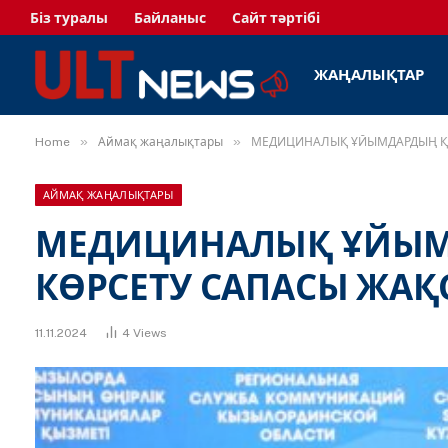
Біз туралы
Байланыс
Сайт тәртібі
ЖАҢАЛЫҚТАР
»
»
Home
Аймақ жаңалықтары
МЕДИЦИНАЛЫҚ ҰЙЫМДАРДЫҢ ҚЫ
АЙМАҚ ЖАҢАЛЫҚТАРЫ
МЕДИЦИНАЛЫҚ ҰЙЫМ
КӨРСЕТУ САПАСЫ ЖАҚ
11.11.2024
4
Views