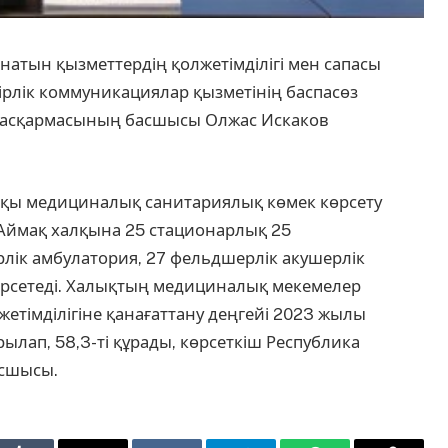
тын қызметтердің қолжетімділігі мен сапасы
ірлік коммуникациялар қызметінің баспасөз
 басқармасының басшысы Олжас Искаков
апқы медициналық санитариялық көмек көрсету
 Аймақ халқына 25 стационарлық 25
рлік амбулатория, 27 фельдшерлік акушерлік
өрсетеді. Халықтың медициналық мекемелер
етімділігіне қанағаттану деңгейі 2023 жылы
лап, 58,3-ті құрады, көрсеткіш Республика
асшысы.