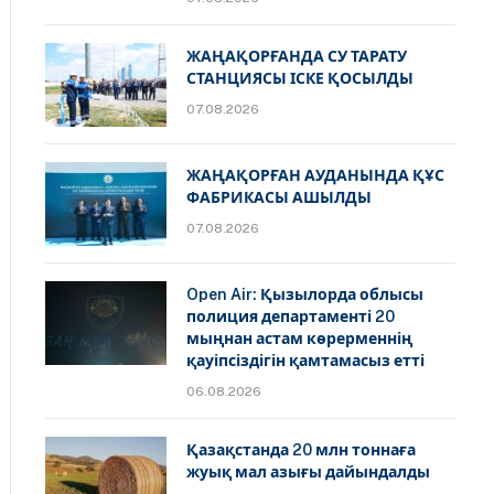
ЖАҢАҚОРҒАНДА СУ ТАРАТУ
СТАНЦИЯСЫ ІСКЕ ҚОСЫЛДЫ
07.08.2026
ЖАҢАҚОРҒАН АУДАНЫНДА ҚҰС
ФАБРИКАСЫ АШЫЛДЫ
07.08.2026
Open Air: Қызылорда облысы
полиция департаменті 20
мыңнан астам көрерменнің
қауіпсіздігін қамтамасыз етті
06.08.2026
Қазақстанда 20 млн тоннаға
жуық мал азығы дайындалды