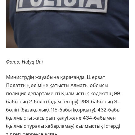
Фото: Halyq Uni
Министрдің жауабына қарағанда, Шерзат
Полаттың өліміне қатысты Алматы облысы
полиция департаменті Қылмыстық кодекстің 99-
бабының 2-бөлігі (адам өлтіру), 293-бабының 3-
бөлігі (бұзақылық), 115-бабы (қорқыту), 432-бабы
(қылмысты жасырып қалу) және 434-бабымен
(қылмыс туралы хабарламау) қылмыстық істерді
тіркеп, тергеуге алған.