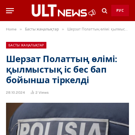
РУС
»
»
Home
Басты жаңалықтар
Шерзат Полаттың өлімі: қылмыстық іс бес бап бойынша тіркелді
БАСТЫ ЖАҢАЛЫҚТАР
Шерзат Полаттың өлімі:
қылмыстық іс бес бап
бойынша тіркелді
28.10.2024
2
Views