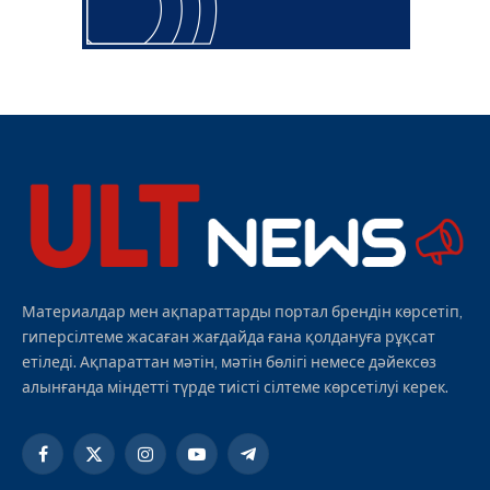
Материалдар мен ақпараттарды портал брендін көрсетіп,
гиперсілтеме жасаған жағдайда ғана қолдануға рұқсат
етіледі. Ақпараттан мәтін, мәтін бөлігі немесе дәйексөз
алынғанда міндетті түрде тиісті сілтеме көрсетілуі керек.
Facebook
X
Instagram
YouTube
Telegram
(Twitter)