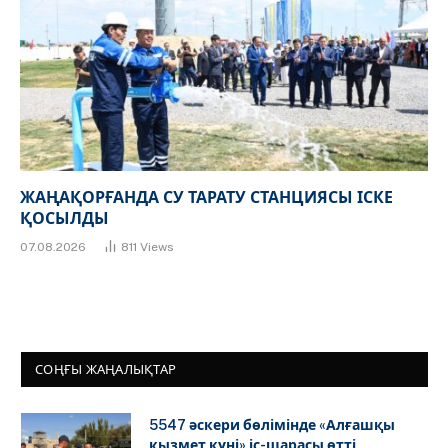
ЖАҢАҚОРҒАНДА СУ ТАРАТУ СТАНЦИЯСЫ ІСКЕ
ҚОСЫЛДЫ
07.08.2026
811
Views
СОҢҒЫ ЖАҢАЛЫҚТАР
5547 әскери бөлімінде «Алғашқы
қызмет күні» іс-шарасы өтті