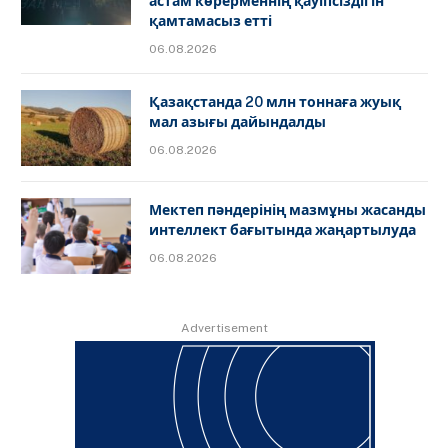
астам көрерменнің қауіпсіздігін
қамтамасыз етті
06.08.2026
Қазақстанда 20 млн тоннаға жуық
мал азығы дайындалды
06.08.2026
Мектеп пәндерінің мазмұны жасанды
интеллект бағытында жаңартылуда
06.08.2026
Advertisement