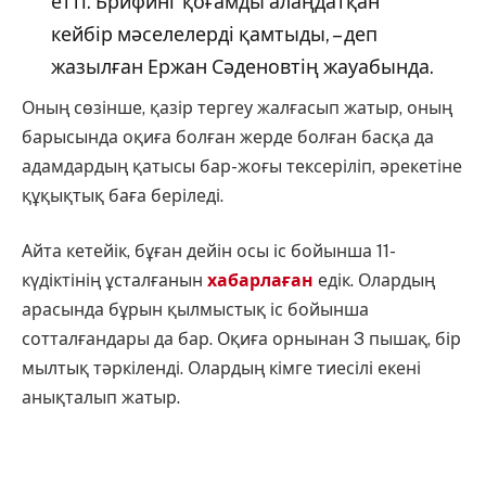
етті. Брифинг қоғамды алаңдатқан
кейбір мәселелерді қамтыды, – деп
жазылған Ержан Сәденовтің жауабында.
Оның сөзінше, қазір тергеу жалғасып жатыр, оның
барысында оқиға болған жерде болған басқа да
адамдардың қатысы бар-жоғы тексеріліп, әрекетіне
құқықтық баға беріледі.
Айта кетейік, бұған дейін осы іс бойынша 11-
күдіктінің ұсталғанын
хабарлаған
едік. Олардың
арасында бұрын қылмыстық іс бойынша
сотталғандары да бар. Оқиға орнынан 3 пышақ, бір
мылтық тәркіленді. Олардың кімге тиесілі екені
анықталып жатыр.