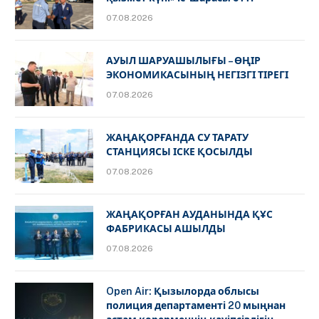
07.08.2026
АУЫЛ ШАРУАШЫЛЫҒЫ – ӨҢІР
ЭКОНОМИКАСЫНЫҢ НЕГІЗГІ ТІРЕГІ
07.08.2026
ЖАҢАҚОРҒАНДА СУ ТАРАТУ
СТАНЦИЯСЫ ІСКЕ ҚОСЫЛДЫ
07.08.2026
ЖАҢАҚОРҒАН АУДАНЫНДА ҚҰС
ФАБРИКАСЫ АШЫЛДЫ
07.08.2026
Open Air: Қызылорда облысы
полиция департаменті 20 мыңнан