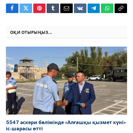
Facebook
Twitter
Pinterest
Tumblr
Email
VKontakte
Telegram
WhatsApp
Copy
Link
ОҚИ ОТЫРЫҢЫЗ...
5547 әскери бөлімінде «Алғашқы қызмет күні»
іс-шарасы өтті