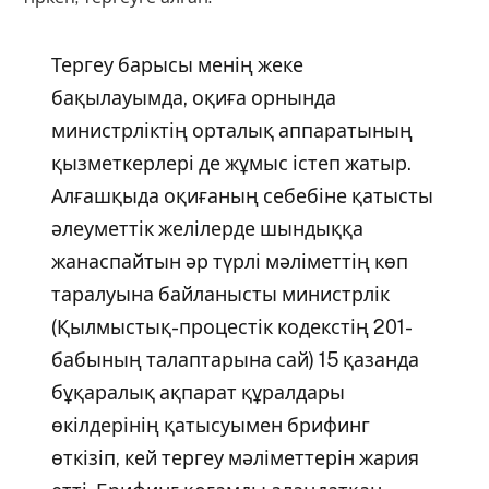
Тергеу барысы менің жеке
бақылауымда, оқиға орнында
министрліктің орталық аппаратының
қызметкерлері де жұмыс істеп жатыр.
Алғашқыда оқиғаның себебіне қатысты
әлеуметтік желілерде шындыққа
жанаспайтын әр түрлі мәліметтің көп
таралуына байланысты министрлік
(Қылмыстық-процестік кодекстің 201-
бабының талаптарына сай) 15 қазанда
бұқаралық ақпарат құралдары
өкілдерінің қатысуымен брифинг
өткізіп, кей тергеу мәліметтерін жария