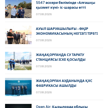
5547 әскери бөлімінде «Алғашқы
қызмет күні» іс-шарасы өтті
07.08.2026
АУЫЛ ШАРУАШЫЛЫҒЫ – ӨҢІР
ЭКОНОМИКАСЫНЫҢ НЕГІЗГІ ТІРЕГІ
07.08.2026
ЖАҢАҚОРҒАНДА СУ ТАРАТУ
СТАНЦИЯСЫ ІСКЕ ҚОСЫЛДЫ
07.08.2026
ЖАҢАҚОРҒАН АУДАНЫНДА ҚҰС
ФАБРИКАСЫ АШЫЛДЫ
07.08.2026
Open Air: Қызылорда облысы