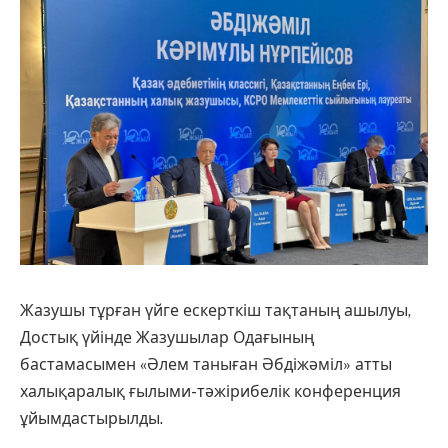
Жазушы тұрған үйге ескерткіш тақтаның ашылуы,
Достық үйінде Жазушылар Одағының
бастамасымен «Әлем таныған Әбдіжәміл» атты
халықаралық ғылыми-тәжірибелік конференция
ұйымдастырылды.