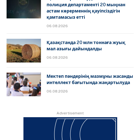
полиция департаменті 20 мыңнан
астам көрерменнің қауіпсіздігін
қамтамасыз етті
06.08.2026
Қазақстанда 20 млн тоннаға жуық
мал азығы дайындалды
06.08.2026
Мектеп пәндерінің мазмұны жасанды
интеллект бағытында жаңартылуда
06.08.2026
Advertisement