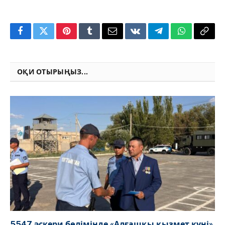
Facebook
Twitter
Pinterest
Tumblr
Email
VKontakte
Telegram
WhatsApp
Copy
Link
ОҚИ ОТЫРЫҢЫЗ...
5547 әскери бөлімінде «Алғашқы қызмет күні»