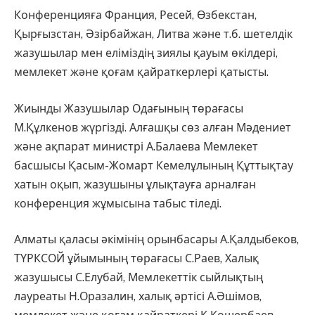
Конференцияға Франция, Ресей, Өзбекстан,
Қырғызстан, Әзірбайжан, Литва және т.б. шетелдік
жазушылар мен еліміздің зиялы қауым өкілдері,
мемлекет және қоғам қайраткерлері қатысты.
Жиынды Жазушылар Одағының төрағасы
М.Құлкенов жүргізді. Алғашқы сөз алған Мәдениет
және ақпарат министрі А.Балаева Мемлекет
басшысы Қасым-Жомарт Кемелұлының Құттықтау
хатын оқып, жазушыны ұлықтауға арналған
конференция жұмысына табыс тіледі.
Алматы қаласы әкімінің орынбасары А.Қалдыбеков,
ТҮРКСОЙ ұйымының төрағасы С.Раев, Халық
жазушысы С.Елубай, Мемлекеттік сыйлықтың
лауреаты Н.Оразалин, халық әртісі А.Әшімов,