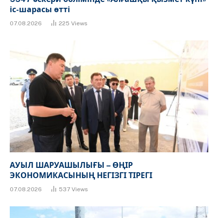
іс-шарасы өтті
07.08.2026
225
Views
АУЫЛ ШАРУАШЫЛЫҒЫ – ӨҢІР
ЭКОНОМИКАСЫНЫҢ НЕГІЗГІ ТІРЕГІ
07.08.2026
537
Views