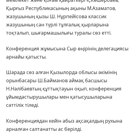
мемлекет және қоғам қайраткері Қ.Көшербаев,
Қырғыз Республикасының ақыны М.Азаматов,
жазушының қызы Ш. Нұрпейісова классик
жазушының сан түрлі тұлғалық қырларына
тоқталып, шығармашылығы туралы сөз етті.
Конференция жұмысына Сыр өңірінің делегациясы
арнайы қатысты.
Шарада сөз алған Қызылорда облысы әкімінің
орынбасары Ш.Байманов аймақ басшысы
Н.Нәлібаевтың құттықтауын оқып, конференция
ұйымдастырушылары мен қатысушыларына
сәттілік тіледі.
Конференциядан кейін абыз ақсақалдың рухына
арналған салтанатты ас берілді.