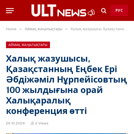
РУС
»
»
Home
Аймақ жаңалықтары
Халық жазушысы, Қазақстанның Еңбек Ері Әбдіжәміл Нұрпейісовтың 100 жылдығына орай Халықаралық конференция өтті
АЙМАҚ ЖАҢАЛЫҚТАРЫ
Халық жазушысы,
Қазақстанның Еңбек Ері
Әбдіжәміл Нұрпейісовтың
100 жылдығына орай
Халықаралық
конференция өтті
26.10.2024
2
Views