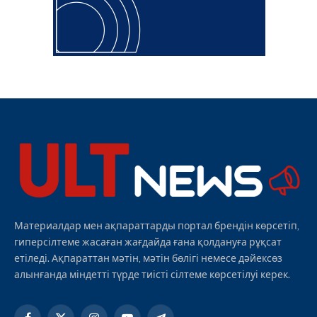
Материалдар мен ақпараттарды портал брендін көрсетіп,
гиперсілтеме жасаған жағдайда ғана қолдануға рұқсат
етіледі. Ақпараттан мәтін, мәтін бөлігі немесе дәйексөз
алынғанда міндетті түрде тиісті сілтеме көрсетілуі керек.