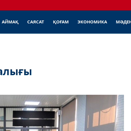
АЙМАҚ
САЯСАТ
ҚОҒАМ
ЭКОНОМИКА
МӘДЕ
талығы