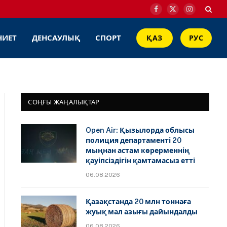
Facebook
X
Instagram
(Twitter)
НИЕТ
ДЕНСАУЛЫҚ
СПОРТ
ҚАЗ
РУС
СОҢҒЫ ЖАҢАЛЫҚТАР
Open Air: Қызылорда облысы
полиция департаменті 20
мыңнан астам көрерменнің
қауіпсіздігін қамтамасыз етті
06.08.2026
Қазақстанда 20 млн тоннаға
жуық мал азығы дайындалды
06.08.2026