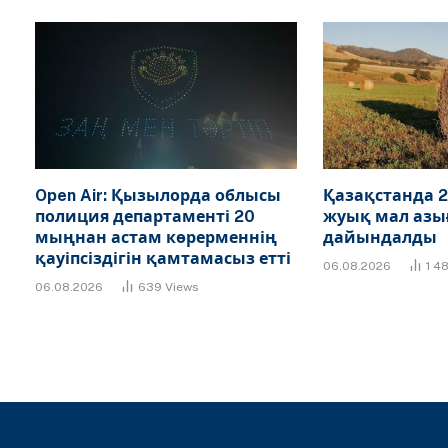
Open Air: Қызылорда облысы
Қазақстанда 2
полиция департаменті 20
жуық мал азы
мыңнан астам көрерменнің
дайындалды
қауіпсіздігін қамтамасыз етті
06.08.2026
1 4
06.08.2026
639
Views