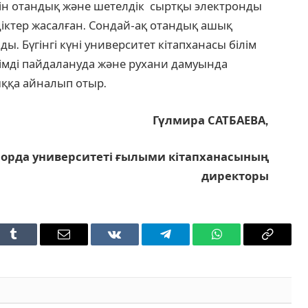
н отандық және шетелдік сыртқы электронды
іктер жасалған. Сондай-ақ отандық ашық
. Бүгінгі күні университет кітапханасы білім
імді пайдалануда және рухани дамуында
ққа айналып отыр.
Гүлмира САТБАЕВА,
орда университеті ғылыми кітапханасының
директоры
t
Tumblr
Email
VKontakte
Telegram
WhatsApp
Copy
Link