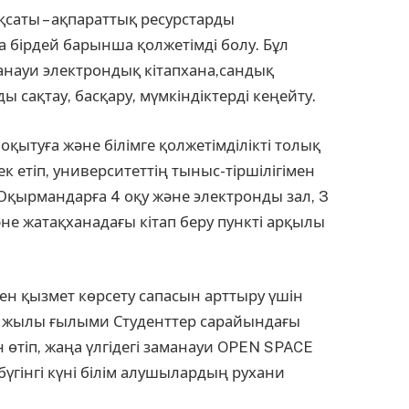
саты – ақпараттық ресурстарды
бірдей барынша қолжетімді болу. Бұл
анауи электрондық кітапхана,сандық
 сақтау, басқару, мүмкіндіктерді кеңейту.
оқытуға және білімге қолжетімділікті толық
 етіп, университеттің тыныс-тіршілігімен
Оқырмандарға 4 оқу және электронды зал, 3
әне жатақханадағы кітап беру пункті арқылы
 қызмет көрсету сапасын арттыру үшін
2 жылы ғылыми Студенттер сарайындағы
 өтіп, жаңа үлгідегі заманауи OPEN SPACE
бүгінгі күні білім алушылардың рухани