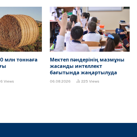
0 млн тоннаға
Мектеп пәндерінің мазмұны
ғы
жасанды интеллект
бағытында жаңартылуда
86
Views
06.08.2026
225
Views