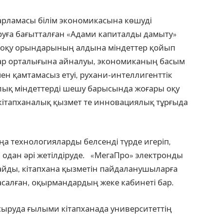
арламасы білім экономикасына көшуді
ұруға бағытталған «Адами капиталды дамыту»
 оқу орындарының алдына міндеттер қойып
лар орталығына айналуы, экономиканың басым
мен қамтамасыз етуі, рухани-интеллигенттік
ялық міндеттерді шешу барысында жоғары оқу
кітапханалық қызмет те инновациялық тұрғыда
а технологияларды белсенді түрде игеріп,
 одан әрі жетілдіруде. «МегаПро» электронды
айды, кітапхана қызметін пайдаланушыларға
асалған, оқырмандардың жеке кабинеті бар.
сыруда ғылыми кітапханада университеттің