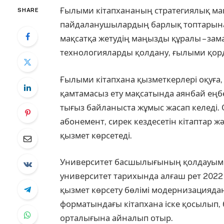
Ғылыми кітапхананың стратегиялық мақ
SHARE
пайдаланушылардың барлық топтарына 
мақсатқа жетудің маңызды құралы – зам
технологияларды қолдану, ғылыми қорды
Ғылыми кітапхана қызметкерлері оқуға, 
қамтамасыз ету мақсатында аянбай еңбек
тығыз байланыста жұмыс жасап келеді. 
абонемент, сирек кездесетін кітаптар ж
қызмет көрсетеді.
Университет басшылығының қолдауымен
университет тарихында алғаш рет 202
қызмет көрсету бөлімі модернизациядан
форматындағы кітапхана іске қосылып, 
орталығына айналып отыр.