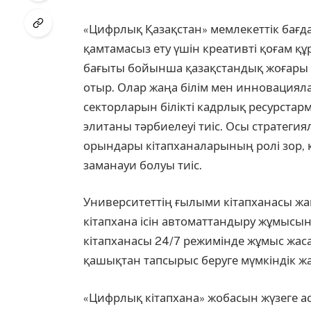
«Цифрлық Қазақстан» мемлекеттік бағд
қамтамасыз ету үшін креативті қоғам қ
бағыты бойынша қазақстандық жоғары
отыр. Олар жаңа білім мен инновация
секторларын білікті кадрлық ресурстар
элитаны тәрбиелеуі тиіс. Осы стратеги
орындары кітапханаларының ролі зор, 
заманауи болуы тиіс.
Университеттің ғылыми кітапханасы жаң
кітапхана ісін автоматтандыру жұмысын
кітапханасы 24/7 режимінде жұмыс жас
қашықтан тапсырыс беруге мүмкіндік ж
«Цифрлық кітапхана» жобасын жүзеге а