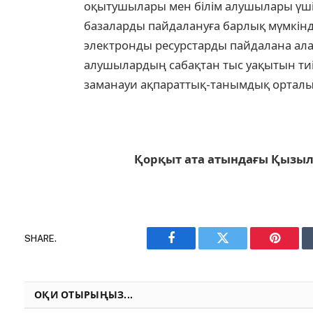
оқытушылары мен білім алушылары үші
базаларды пайдалануға барлық мүмкінд
электронды ресурстарды пайдалана алады
алушылардың сабақтан тыс уақытын ти
заманауи ақпараттық-танымдық орталы
Қорқыт ата атындағы Қызыл
SHARE.
Facebook
Twitter
Pinteres
ОҚИ ОТЫРЫҢЫЗ...