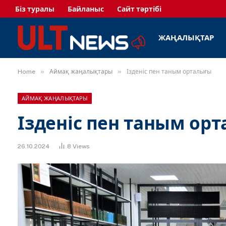
Біз туралы
Байланыс
Сайт тәртібі
ЖАҢАЛЫҚТАР
»
»
Home
Аймақ жаңалықтары
Ізденіс пен таным орталығы
АЙМАҚ ЖАҢАЛЫҚТАРЫ
Ізденіс пен таным ор
26.10.2024
8
Views