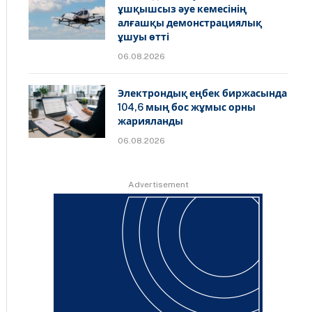
ұшқышсыз әуе кемесінің
алғашқы демонстрациялық
ұшуы өтті
06.08.2026
Электрондық еңбек биржасында
104,6 мың бос жұмыс орны
жарияланды
06.08.2026
Advertisement