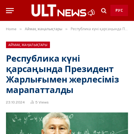
РУС
»
»
Home
Аймақ жаңалықтары
Республика күні қарсаңында Президент Жарлығымен жерлесіміз марапатталды
АЙМАҚ ЖАҢАЛЫҚТАРЫ
Республика күні
қарсаңында Президент
Жарлығымен жерлесіміз
марапатталды
23.10.2024
5
Views