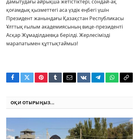
дамытудағы айрықша жетістіктері, сондай-ақ
қоғамдық қызметтегі аса үздік еңбегі үшін
Президент жанындағы Қазақстан Республикасы
Ұлттық ғылым академиясының вице-президенті
Асқар Жұмаділдаевқа берілді. Жерлесімізді
марапатымен құттықтаймыз!
Facebook
Twitter
Pinterest
Tumblr
Email
VKontakte
Telegram
WhatsApp
Copy
Link
ОҚИ ОТЫРЫҢЫЗ...