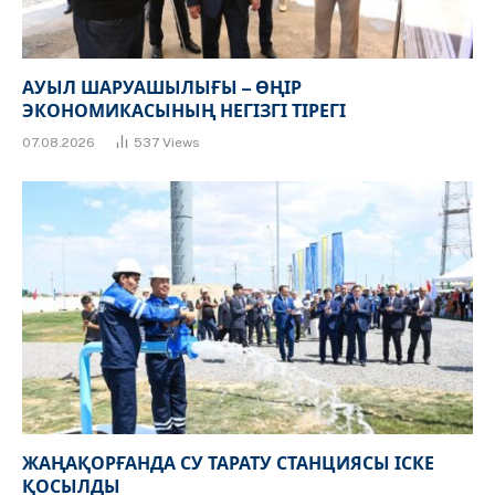
АУЫЛ ШАРУАШЫЛЫҒЫ – ӨҢІР
ЭКОНОМИКАСЫНЫҢ НЕГІЗГІ ТІРЕГІ
07.08.2026
537
Views
ЖАҢАҚОРҒАНДА СУ ТАРАТУ СТАНЦИЯСЫ ІСКЕ
ҚОСЫЛДЫ