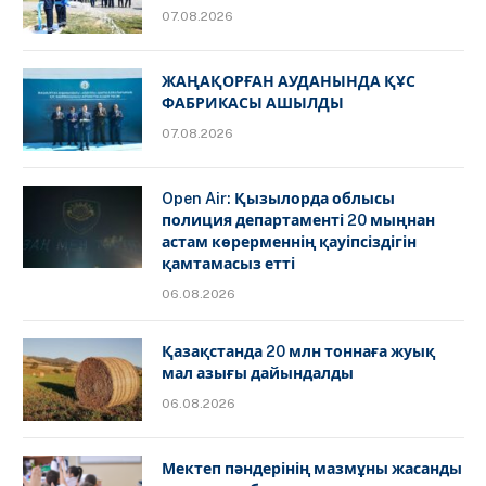
07.08.2026
ЖАҢАҚОРҒАН АУДАНЫНДА ҚҰС
ФАБРИКАСЫ АШЫЛДЫ
07.08.2026
Open Air: Қызылорда облысы
полиция департаменті 20 мыңнан
астам көрерменнің қауіпсіздігін
қамтамасыз етті
06.08.2026
Қазақстанда 20 млн тоннаға жуық
мал азығы дайындалды
06.08.2026
Мектеп пәндерінің мазмұны жасанды