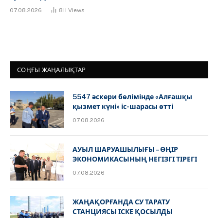
07.08.2026
811
Views
СОҢҒЫ ЖАҢАЛЫҚТАР
5547 әскери бөлімінде «Алғашқы
қызмет күні» іс-шарасы өтті
07.08.2026
АУЫЛ ШАРУАШЫЛЫҒЫ – ӨҢІР
ЭКОНОМИКАСЫНЫҢ НЕГІЗГІ ТІРЕГІ
07.08.2026
ЖАҢАҚОРҒАНДА СУ ТАРАТУ
СТАНЦИЯСЫ ІСКЕ ҚОСЫЛДЫ