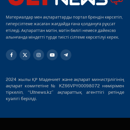
Материалдар мен ақпараттарды портал брендін көрсетіп,
гиперсілтеме жасаған жағдайда ғана қолдануға рұқсат
етіледі. Ақпараттан мәтін, мәтін бөлігі немесе дәйексөз
алынғанда міндетті түрде тиісті сілтеме көрсетілуі керек.
Facebook
X
Instagram
YouTube
Telegram
(Twitter)
2024 жылы ҚР Мәдениет және ақпарат министрлігінің
ақпарат комитетіне № KZ66VPY00098072 нөмірімен
тіркеліп, “Ultnews.kz” ақпараттық агенттігі ретінде
куәлігі берілді.