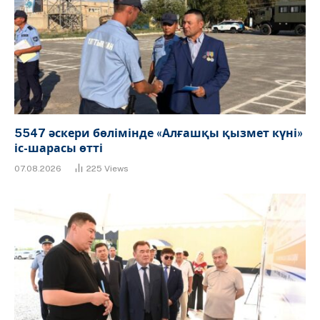
5547 әскери бөлімінде «Алғашқы қызмет күні»
іс-шарасы өтті
07.08.2026
225
Views