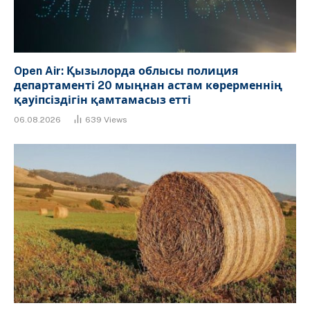
Open Air: Қызылорда облысы полиция
департаменті 20 мыңнан астам көрерменнің
қауіпсіздігін қамтамасыз етті
06.08.2026
639
Views