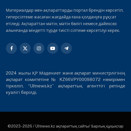
Материалдар мен ақпараттарды портал брендін көрсетіп,
гиперсілтеме жасаған жағдайда ғана қолдануға рұқсат
етіледі. Ақпараттан мәтін, мәтін бөлігі немесе дәйексөз
алынғанда міндетті түрде тиісті сілтеме көрсетілуі керек.
Facebook
X
Instagram
YouTube
Telegram
(Twitter)
2024 жылы ҚР Мәдениет және ақпарат министрлігінің
ақпарат комитетіне № KZ66VPY00098072 нөмірімен
тіркеліп, “Ultnews.kz” ақпараттық агенттігі ретінде
куәлігі берілді.
©2023- 2026 / Ultnews.kz ақпараттық сайты/ Барлық құқықтар