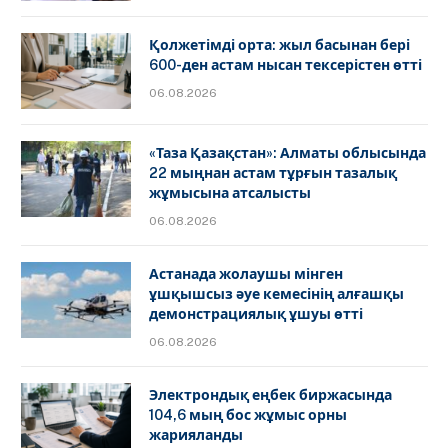
Қолжетімді орта: жыл басынан бері
600-ден астам нысан тексерістен өтті
06.08.2026
«Таза Қазақстан»: Алматы облысында
22 мыңнан астам тұрғын тазалық
жұмысына атсалысты
06.08.2026
Астанада жолаушы мінген
ұшқышсыз әуе кемесінің алғашқы
демонстрациялық ұшуы өтті
06.08.2026
Электрондық еңбек биржасында
104,6 мың бос жұмыс орны
жарияланды