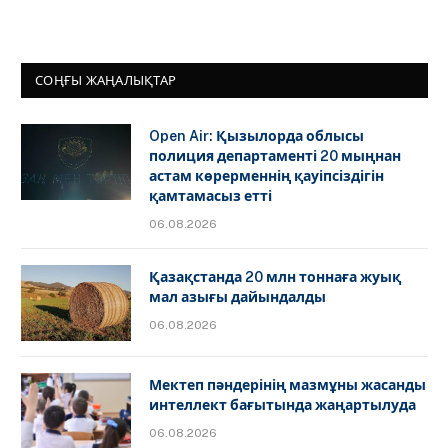
СОҢҒЫ ЖАҢАЛЫҚТАР
Open Air: Қызылорда облысы
полиция департаменті 20 мыңнан
астам көрерменнің қауіпсіздігін
қамтамасыз етті
06.08.2026
Қазақстанда 20 млн тоннаға жуық
мал азығы дайындалды
06.08.2026
Мектеп пәндерінің мазмұны жасанды
интеллект бағытында жаңартылуда
06.08.2026