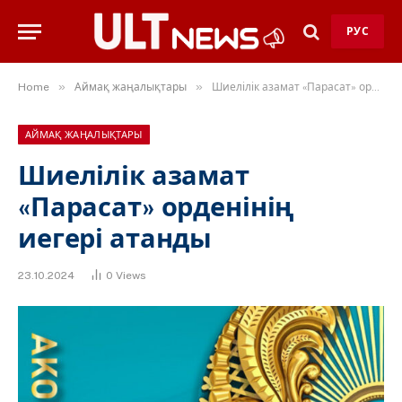
РУС
»
»
Home
Аймақ жаңалықтары
Шиелілік азамат «Парасат» орденінің иегері атанды
АЙМАҚ ЖАҢАЛЫҚТАРЫ
Шиелілік азамат
«Парасат» орденінің
иегері атанды
23.10.2024
0
Views