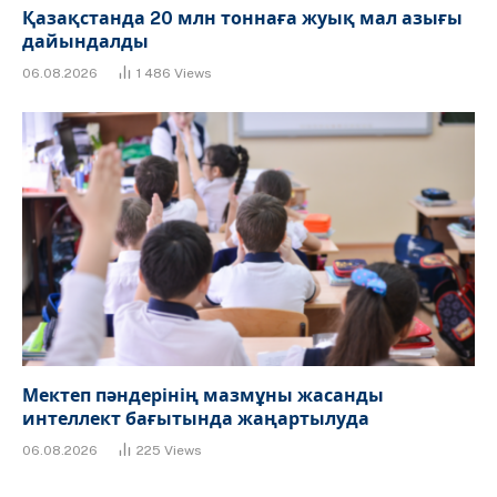
Қазақстанда 20 млн тоннаға жуық мал азығы
дайындалды
06.08.2026
1 486
Views
Мектеп пәндерінің мазмұны жасанды
интеллект бағытында жаңартылуда
06.08.2026
225
Views