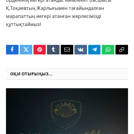
орденінің иегері атанды. Мемлекет басшысы
Қ.Тоқаевтың Жарлығымен тағайындалған
марапаттың иегері атанған жерлесімізді
құттықтаймыз!
Facebook
Twitter
Pinterest
Tumblr
Email
VKontakte
Telegram
WhatsApp
Copy
Link
ОҚИ ОТЫРЫҢЫЗ...