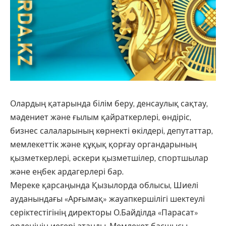
Олардың қатарында білім беру, денсаулық сақтау,
мәдениет және ғылым қайраткерлері, өндіріс,
бизнес салаларының көрнекті өкілдері, депутаттар,
мемлекеттік және құқық қорғау органдарының
қызметкерлері, әскери қызметшілер, спортшылар
және еңбек ардагерлері бар.
Мереке қарсаңында Қызылорда облысы, Шиелі
ауданындағы «Арғымақ» жауапкершілігі шектеулі
серіктестігінің директоры О.Байділда «Парасат»