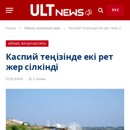
РУС
»
»
Home
Аймақ жаңалықтары
Каспий теңізінде екі рет жер сілкінді
АЙМАҚ ЖАҢАЛЫҚТАРЫ
Каспий теңізінде екі рет
жер сілкінді
21.10.2024
2
Views