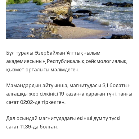
Бұл туралы Әзербайжан Ұлттық ғылым
академиясының Республикалық сейсмологиялық
қызмет орталығы мәлімдеген.
Мамандардың айтуынша, магнитудасы 3,1 болатын
алғашқы жер сілкінісі 19 қазанға қараған түні, таңғы
сағат 02:02-де тіркелген.
Дәл осындай магнитудадағы екінші дүмпу түскі
сағат 11:39-да болған.