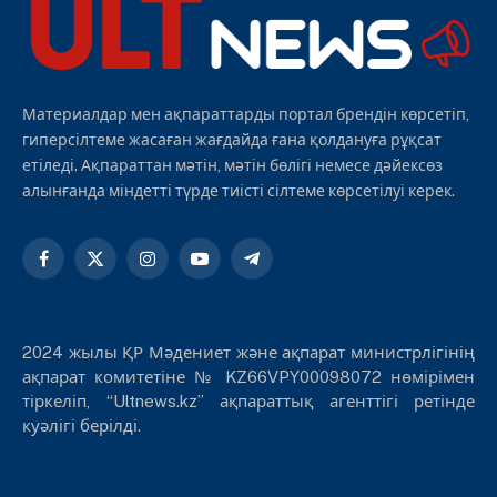
Материалдар мен ақпараттарды портал брендін көрсетіп,
гиперсілтеме жасаған жағдайда ғана қолдануға рұқсат
етіледі. Ақпараттан мәтін, мәтін бөлігі немесе дәйексөз
алынғанда міндетті түрде тиісті сілтеме көрсетілуі керек.
Facebook
X
Instagram
YouTube
Telegram
(Twitter)
2024 жылы ҚР Мәдениет және ақпарат министрлігінің
ақпарат комитетіне № KZ66VPY00098072 нөмірімен
тіркеліп, “Ultnews.kz” ақпараттық агенттігі ретінде
куәлігі берілді.