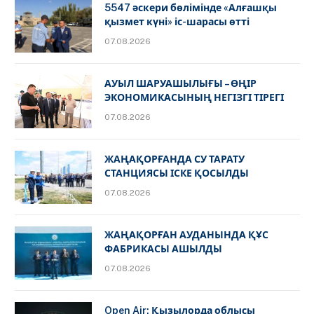
5547 әскери бөлімінде «Алғашқы
қызмет күні» іс-шарасы өтті
07.08.2026
АУЫЛ ШАРУАШЫЛЫҒЫ – ӨҢІР
ЭКОНОМИКАСЫНЫҢ НЕГІЗГІ ТІРЕГІ
07.08.2026
ЖАҢАҚОРҒАНДА СУ ТАРАТУ
СТАНЦИЯСЫ ІСКЕ ҚОСЫЛДЫ
07.08.2026
ЖАҢАҚОРҒАН АУДАНЫНДА ҚҰС
ФАБРИКАСЫ АШЫЛДЫ
07.08.2026
Open Air: Қызылорда облысы