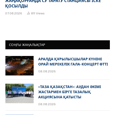
ЖАҢАҚОРҒАНДА СУ ТАРАТУ СТАНЦИЯСЫ ІСКЕ
ҚОСЫЛДЫ
07.08.2026
811
Views
СОҢҒЫ ЖАҢАЛЫҚТАР
АРАЛДА ҚҰРЫЛЫСШЫЛАР КҮНІНЕ
ОРАЙ МЕРЕКЕЛІК ГАЛА-КОНЦЕРТ ӨТТІ
08.08.2026
«ТАЗА ҚАЗАҚСТАН»: АУДАН ӘКІМІ
ЖАСТАРМЕН БІРГЕ ТАЗАЛЫҚ
АКЦИЯСЫНА ҚАТЫСТЫ
08.08.2026