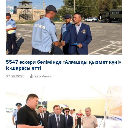
5547 әскери бөлімінде «Алғашқы қызмет күні»
іс-шарасы өтті
07.08.2026
225
Views