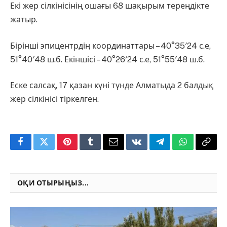
Екі жер сілкінісінің ошағы 68 шақырым тереңдікте
жатыр.
Бірінші эпицентрдің координаттары – 40°35′24 с.е,
51°40′48 ш.б. Екіншісі – 40°26′24 с.е, 51°55′48 ш.б.
Еске салсақ, 17 қазан күні түнде Алматыда 2 балдық
жер сілкінісі тіркелген.
Facebook
Twitter
Pinterest
Tumblr
Email
VKontakte
Telegram
WhatsApp
Copy
Link
ОҚИ ОТЫРЫҢЫЗ...