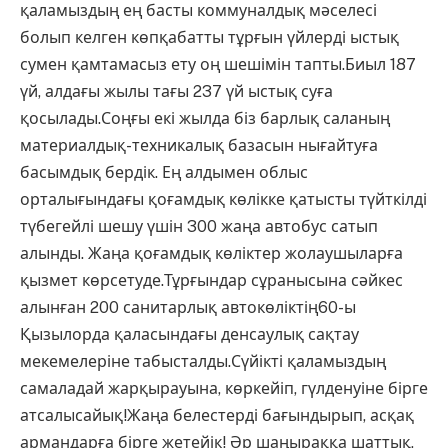
қаламыздың ең басты коммуналдық мәселесі
болып келген көпқабатты тұрғын үйлерді ыстық
сумен қамтамасыз ету оң шешімін тапты.Биыл 187
үй, алдағы жылы тағы 237 үй ыстық суға
қосылады.Соңғы екі жылда біз барлық саланың
материалдық-техникалық базасын нығайтуға
басымдық бердік. Ең алдымен облыс
орталығындағы қоғамдық көлікке қатысты түйткілді
түбегейлі шешу үшін 300 жаңа автобус сатып
алынды. Жаңа қоғамдық көліктер жолаушыларға
қызмет көрсетуде.Тұрғындар сұранысына сәйкес
алынған 200 санитарлық автокөліктің60-ы
Қызылорда қаласындағы денсаулық сақтау
мекемелеріне табысталды.Сүйікті қаламыздың
самаладай жарқырауына, көркейіп, гүлденуіне бірге
атсалысайық!Жаңа белестерді бағындырып, асқақ
армандарға бірге жетейік! Әр шаңыраққа шаттық,