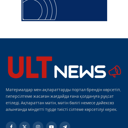
Материалдар мен ақпараттарды портал брендін көрсетіп,
гиперсілтеме жасаған жағдайда ғана қолдануға рұқсат
етіледі. Ақпараттан мәтін, мәтін бөлігі немесе дәйексөз
алынғанда міндетті түрде тиісті сілтеме көрсетілуі керек.