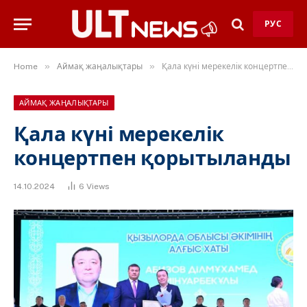
РУС
»
»
Home
Аймақ жаңалықтары
Қала күні мерекелік концертпен қорытыланды
АЙМАҚ ЖАҢАЛЫҚТАРЫ
Қала күні мерекелік
концертпен қорытыланды
14.10.2024
6
Views