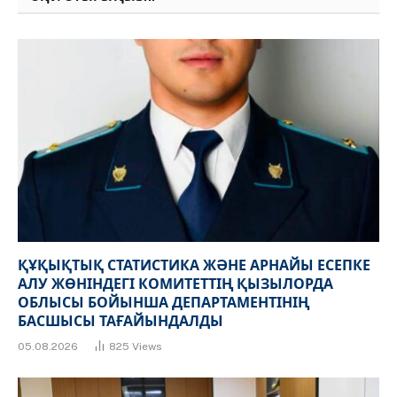
ҚҰҚЫҚТЫҚ СТАТИСТИКА ЖӘНЕ АРНАЙЫ ЕСЕПКЕ
АЛУ ЖӨНІНДЕГІ КОМИТЕТТІҢ ҚЫЗЫЛОРДА
ОБЛЫСЫ БОЙЫНША ДЕПАРТАМЕНТІНІҢ
БАСШЫСЫ ТАҒАЙЫНДАЛДЫ
05.08.2026
825
Views