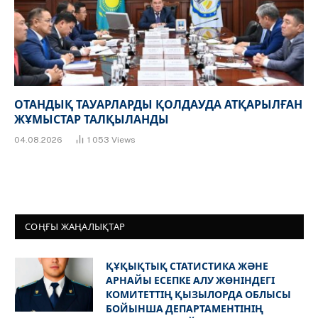
ОТАНДЫҚ ТАУАРЛАРДЫ ҚОЛДАУДА АТҚАРЫЛҒАН
ЖҰМЫСТАР ТАЛҚЫЛАНДЫ
04.08.2026
1 053
Views
СОҢҒЫ ЖАҢАЛЫҚТАР
ҚҰҚЫҚТЫҚ СТАТИСТИКА ЖӘНЕ
АРНАЙЫ ЕСЕПКЕ АЛУ ЖӨНІНДЕГІ
КОМИТЕТТІҢ ҚЫЗЫЛОРДА ОБЛЫСЫ
БОЙЫНША ДЕПАРТАМЕНТІНІҢ