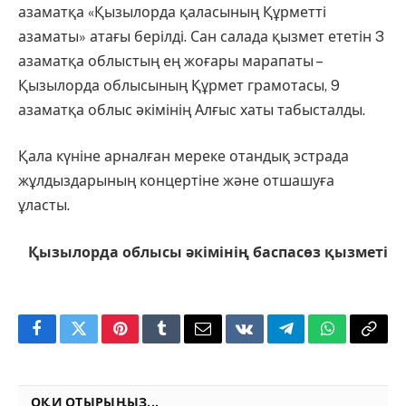
азаматқа «Қызылорда қаласының Құрметті
азаматы» атағы берілді. Сан салада қызмет ететін 3
азаматқа облыстың ең жоғары марапаты –
Қызылорда облысының Құрмет грамотасы, 9
азаматқа облыс әкімінің Алғыс хаты табысталды.
Қала күніне арналған мереке отандық эстрада
жұлдыздарының концертіне және отшашуға
ұласты.
Қызылорда облысы әкімінің баспасөз қызметі
Facebook
Twitter
Pinterest
Tumblr
Email
VKontakte
Telegram
WhatsApp
Copy
Link
ОҚИ ОТЫРЫҢЫЗ...