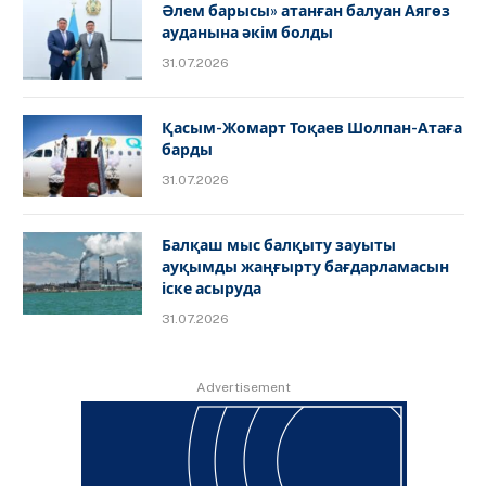
Әлем барысы» атанған балуан Аягөз
ауданына әкім болды
31.07.2026
Қасым-Жомарт Тоқаев Шолпан-Атаға
барды
31.07.2026
Балқаш мыс балқыту зауыты
ауқымды жаңғырту бағдарламасын
іске асыруда
31.07.2026
Advertisement