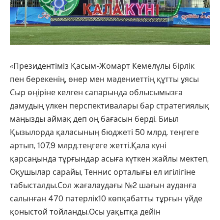
«Президентіміз Қасым-Жомарт Кемелұлы бірлік
пен берекенің, өнер мен мәдениеттің құтты ұясы
Сыр өңіріне келген сапарында облысымызға
дамудың үлкен перспективалары бар стратегиялық
маңызды аймақ деп оң бағасын берді. Биыл
Қызылорда қаласының бюджеті 50 млрд. теңгеге
артып, 107,9 млрд.теңгеге жетті.Қала күні
қарсаңында тұрғындар асыға күткен жайлы мектеп,
Оқушылар сарайы, Теннис орталығы ел игілігіне
табысталды.Сол жағалаудағы №2 шағын ауданға
салынған 470 пәтерлік10 көпқабатты тұрғын үйде
қоныстой тойланды.Осы уақытқа дейін