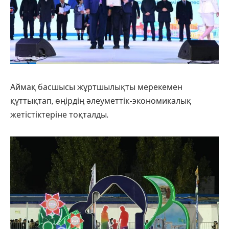
Аймақ басшысы жұртшылықты мерекемен
құттықтап, өңірдің әлеуметтік-экономикалық
жетістіктеріне тоқталды.