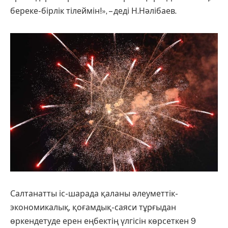
береке-бірлік тілеймін!», – деді Н.Нәлібаев.
Салтанатты іс-шарада қаланы әлеуметтік-
экономикалық, қоғамдық-саяси тұрғыдан
өркендетуде ерен еңбектің үлгісін көрсеткен 9