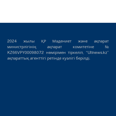
2024 жылы ҚР Мәдениет және ақпарат
министрлігінің ақпарат комитетіне №
KZ66VPY00098072 нөмірімен тіркеліп, “Ultnews.kz”
ақпараттық агенттігі ретінде куәлігі берілді.