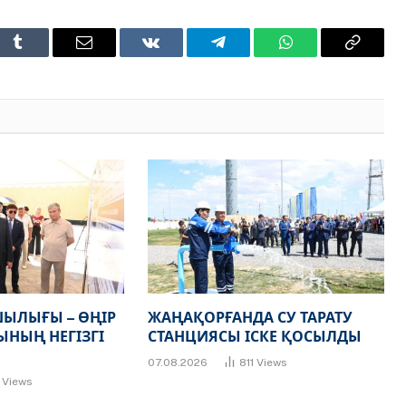
t
Tumblr
Email
VKontakte
Telegram
WhatsApp
Copy
Link
ЫЛЫҒЫ – ӨҢІР
ЖАҢАҚОРҒАНДА СУ ТАРАТУ
НЫҢ НЕГІЗГІ
СТАНЦИЯСЫ ІСКЕ ҚОСЫЛДЫ
07.08.2026
811
Views
7
Views