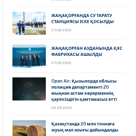
ЖАҢАҚОРҒАНДА СУ ТАРАТУ
СТАНЦИЯСЫ ІСКЕ ҚОСЫЛДЫ
07.08.2026
ЖАҢАҚОРҒАН АУДАНЫНДА ҚҰС
ФАБРИКАСЫ АШЫЛДЫ
07.08.2026
Open Air: Қызылорда облысы
полиция департаменті 20
мыңнан астам көрерменнің
қауіпсіздігін қамтамасыз етті
06.08.2026
Қазақстанда 20 млн тоннаға
жуық мал азығы дайындалды