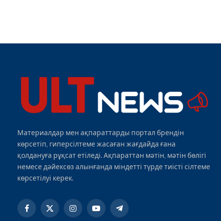
Материалдар мен ақпараттарды портал брендін
көрсетіп, гиперсілтеме жасаған жағдайда ғана
қолдануға рұқсат етіледі. Ақпараттан мәтін, мәтін бөлігі
немесе дәйексөз алынғанда міндетті түрде тиісті сілтеме
көрсетілуі керек.
Facebook
X
Instagram
YouTube
Telegram