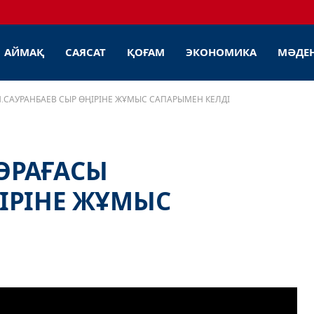
АЙМАҚ
САЯСАТ
ҚОҒАМ
ЭКОНОМИКА
МӘДЕ
Н.САУРАНБАЕВ СЫР ӨҢІРІНЕ ЖҰМЫС САПАРЫМЕН КЕЛДІ
ТӨРАҒАСЫ
ҢІРІНЕ ЖҰМЫС