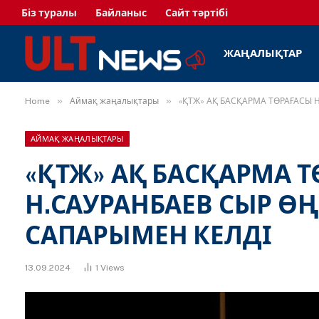
Біз туралы
Байланыс
Сайт тәртібі
ЖАҢАЛЫҚТАР
»
»
Home
Аймақ жаңалықтары
«ҚТЖ» АҚ БАСҚАРМА ТӨРАҒАСЫ 
АЙМАҚ ЖАҢАЛЫҚТАРЫ
«ҚТЖ» АҚ БАСҚАРМА 
Н.САУРАНБАЕВ СЫР Ө
САПАРЫМЕН КЕЛДІ
13.09.2024
1
Views