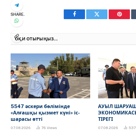
SHARE.
Facebook
Twitter
Pinteres
ОҚИ ОТЫРЫҢЫЗ...
5547 әскери бөлімінде
АУЫЛ ШАРУАШ
«Алғашқы қызмет күні» іс-
ЭКОНОМИКАСЫ
шарасы өтті
ТІРЕГІ
07.08.2026
76
Views
07.08.2026
53