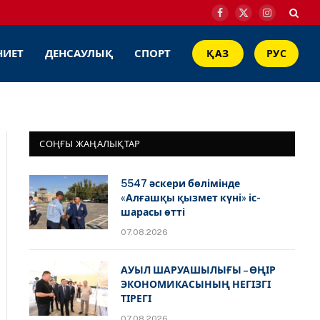
Facebook
X
Instagram
(Twitter)
НИЕТ
ДЕНСАУЛЫҚ
СПОРТ
ҚАЗ
РУС
СОҢҒЫ ЖАҢАЛЫҚТАР
5547 әскери бөлімінде
«Алғашқы қызмет күні» іс-
шарасы өтті
07.08.2026
АУЫЛ ШАРУАШЫЛЫҒЫ – ӨҢІР
ЭКОНОМИКАСЫНЫҢ НЕГІЗГІ
ТІРЕГІ
07.08.2026