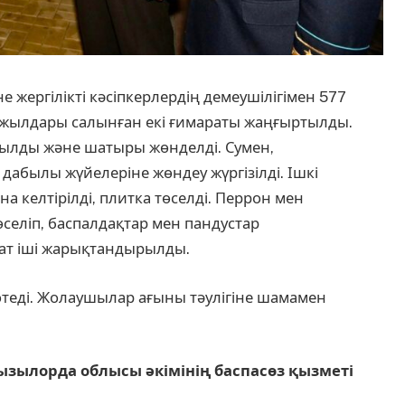
жергілікті кәсіпкерлердің демеушілігімен 577
9 жылдары салынған екі ғимараты жаңғыртылды.
ырылды және шатыры жөнделді. Сумен,
дабылы жүйелеріне жөндеу жүргізілді. Ішкі
а келтірілді, плитка төселді. Перрон мен
еліп, баспалдақтар мен пандустар
ат іші жарықтандырылды.
теді. Жолаушылар ағыны тәулігіне шамамен
ызылорда облысы әкімінің баспасөз қызметі