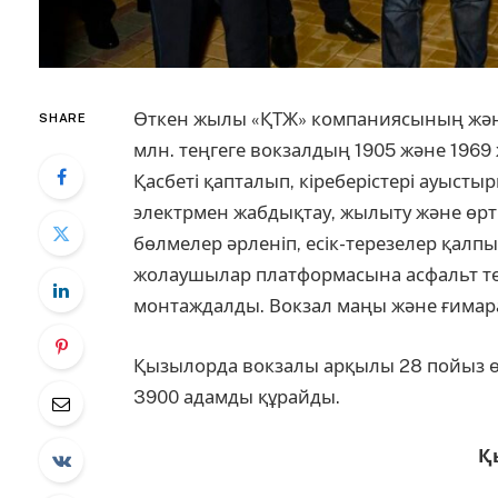
Өткен жылы «ҚТЖ» компаниясының және 
SHARE
млн. теңгеге вокзалдың 1905 және 196
Қасбеті қапталып, кіреберістері ауыст
электрмен жабдықтау, жылыту және өрт 
бөлмелер әрленіп, есік-терезелер қалпын
жолаушылар платформасына асфальт төс
монтаждалды. Вокзал маңы және ғимар
​Қызылорда вокзалы арқылы 28 пойыз ө
3900 адамды құрайды.
Қ