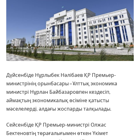
Дүйсенбіде Нұрлыбек Нәлібаев ҚР Премьер-
министрінің орынбасары – Ұлттық экономика
министрі Нұрлан Байбазаровпен кездесіп,
аймақтың экономикалық өсіміне қатысты
мәселелерді, алдағы жоспарды талқылады.
Сейсенбіде ҚР Премьер-министрі Олжас
Бектеновтің төрағалығымен өткен Үкімет