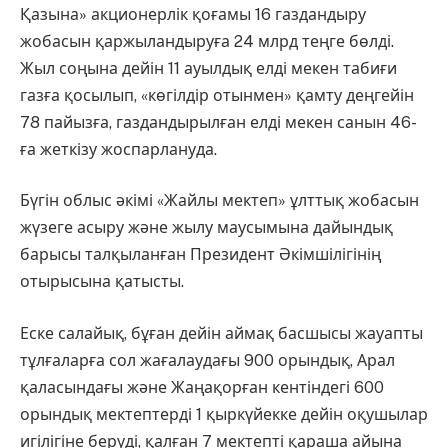
Қазына» акционерлік қоғамы 16 газдандыру
жобасын қаржыландыруға 24 млрд теңге бөлді.
Жыл соңына дейін 11 ауылдық елді мекен табиғи
газға қосылып, «көгілдір отынмен» қамту деңгейін
78 пайызға, газдандырылған елді мекен санын 46-
ға жеткізу жоспарлануда.
Бүгін облыс әкімі «Жайлы мектеп» ұлттық жобасын
жүзеге асыру және жылу маусымына дайындық
барысы талқыланған Президент Әкімшілігінің
отырысына қатысты.
Еске салайық, бұған дейін аймақ басшысы жауапты
тұлғаларға сол жағалаудағы 900 орындық, Арал
қаласындағы және Жаңақорған кентіндегі 600
орындық мектептерді 1 қыркүйекке дейін оқушылар
игілігіне беруді, қалған 7 мектепті қараша айына