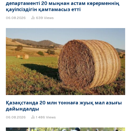
департаменті 20 мыңнан астам көрерменнің
қауіпсіздігін қамтамасыз етті
06.08.2026
639
Views
Қазақстанда 20 млн тоннаға жуық мал азығы
дайындалды
06.08.2026
1 486
Views