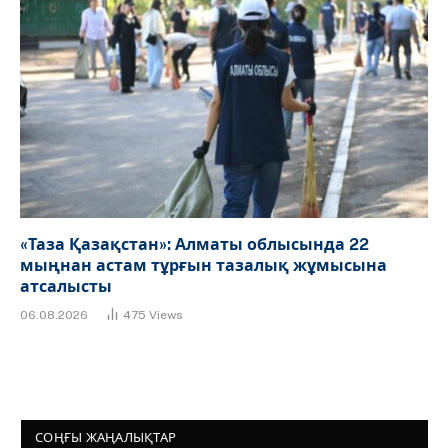
«Таза Қазақстан»: Алматы облысында 22
мыңнан астам тұрғын тазалық жұмысына
атсалысты
06.08.2026
475
Views
СОҢҒЫ ЖАҢАЛЫҚТАР