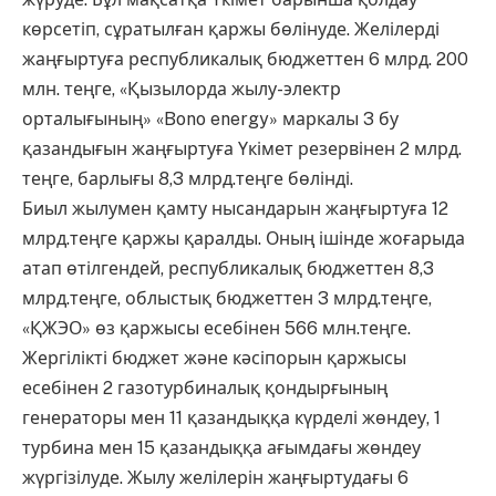
көрсетіп, сұратылған қаржы бөлінуде. Желілерді
жаңғыртуға республикалық бюджеттен 6 млрд. 200
млн. теңге, «Қызылорда жылу-электр
орталығының» «Bono energy» маркалы 3 бу
қазандығын жаңғыртуға Үкімет резервінен 2 млрд.
теңге, барлығы 8,3 млрд.теңге бөлінді.
Биыл жылумен қамту нысандарын жаңғыртуға 12
млрд.теңге қаржы қаралды. Оның ішінде жоғарыда
атап өтілгендей, республикалық бюджеттен 8,3
млрд.теңге, облыстық бюджеттен 3 млрд.теңге,
«ҚЖЭО» өз қаржысы есебінен 566 млн.теңге.
Жергілікті бюджет және кәсіпорын қаржысы
есебінен 2 газотурбиналық қондырғының
генераторы мен 11 қазандыққа күрделі жөндеу, 1
турбина мен 15 қазандыққа ағымдағы жөндеу
жүргізілуде. Жылу желілерін жаңғыртудағы 6