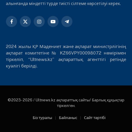
алынғанда міндетті түрде тиісті сілтеме көрсетілуі керек.
Facebook
X
Instagram
YouTube
Telegram
(Twitter)
2024 жылы ҚР Мәдениет және ақпарат министрлігінің
ақпарат комитетіне № KZ66VPY00098072 нөмірімен
тіркеліп, “Ultnews.kz” ақпараттық агенттігі ретінде
куәлігі берілді.
©2023- 2026 / Ultnews.kz ақпараттық сайты/ Барлық құқықтар
тіркелген.
Біз туралы
Байланыс
Сайт тәртібі