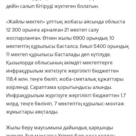
дейін салып бітіруді жүктеген болатын.
«Жайлы мектеп» ұлттық жобасы аясында облыста
12 300 орынға арналған 21 мектеп салу
жоспарланған. Өткен жылы 6900 орындық 10
мектептің құрылысы басталса, биыл 5400 орындық
11 мектеп құрылысы басталады деп күтілуде.
Қызылорда облысының әкімдігі мектептерге
инфрақұрылым жеткізуге жергілікті бюджеттен
118,4 млн. теңге бөліп, жоба-сметалық құжаттары
әзірленді. Сараптама қорытындысы алынды.
Инфрақұрылым жүргізуге жергілікті бюджеттен 1,7
млрд. теңге бөлініп, 7 мектептің құрылыс-монтаж
жұмыстары аяқталды.
Жылы беру маусымына дайындық қарқынды
жүруде. Бұл мақсатқа Үкімет барынша қолдау