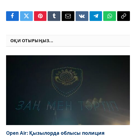
Facebook
Twitter
Pinterest
Tumblr
Email
VKontakte
Telegram
WhatsApp
Copy
Link
ОҚИ ОТЫРЫҢЫЗ...
Open Air: Қызылорда облысы полиция