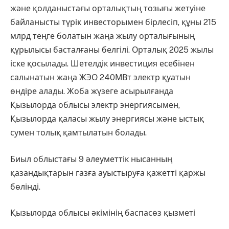
және қолданыстағы орталықтың тозығы жетуіне
байланысты түрік инвесторымен бірлесіп, құны 215
млрд теңге болатын жаңа жылу орталығының
құрылысы басталғаны белгілі. Орталық 2025 жылы
іске қосылады. Шетелдік инвестиция есебінен
салынатын жаңа ЖЭО 240МВт электр қуатын
өндіре алады. Жоба жүзеге асырылғанда
Қызылорда облысы электр энергиясымен,
Қызылорда қаласы жылу энергиясы және ыстық
сумен толық қамтылатын болады.
Биыл облыстағы 9 әлеуметтік нысанның
қазандықтарын газға ауыстыруға қажетті қаржы
бөлінді.
Қызылорда облысы әкімінің баспасөз қызметі