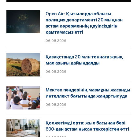
Open Air: Қызылорда облысы
полиция департаменті 20 мыңнан
астам көрерменнің қауіпсіздігін
қамтамасыз етті
06.08.2026
Қазақстанда 20 млн тоннаға жуық
мал азығы дайындалды
06.08.2026
Мектеп пәндерінің мазмұны жасанды
интеллект бағытында жаңартылуда
06.08.2026
Қолжетімді орта: жыл басынан бері
600-ден астам нысан тексерістен өтті