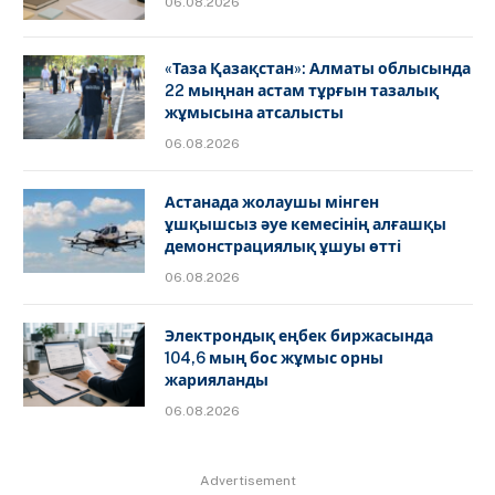
06.08.2026
«Таза Қазақстан»: Алматы облысында
22 мыңнан астам тұрғын тазалық
жұмысына атсалысты
06.08.2026
Астанада жолаушы мінген
ұшқышсыз әуе кемесінің алғашқы
демонстрациялық ұшуы өтті
06.08.2026
Электрондық еңбек биржасында
104,6 мың бос жұмыс орны
жарияланды
06.08.2026
Advertisement