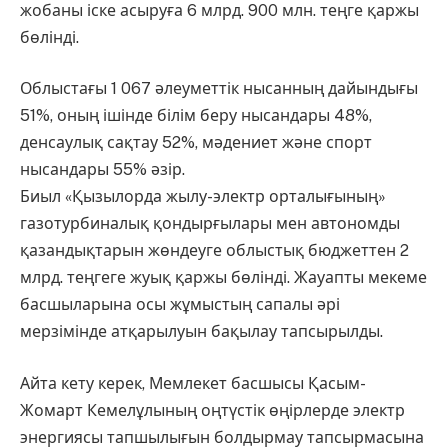
жобаны іске асыруға 6 млрд. 900 млн. теңге қаржы
бөлінді.
Облыстағы 1 067 әлеуметтік нысанның дайындығы
51%, оның ішінде білім беру нысандары 48%,
денсаулық сақтау 52%, мәдениет және спорт
нысандары 55% әзір.
Биыл «Қызылорда жылу-электр орталығының»
газотурбиналық қондырғылары мен автономды
қазандықтарын жөндеуге облыстық бюджеттен 2
млрд. теңгеге жуық қаржы бөлінді. Жауапты мекеме
басшыларына осы жұмыстың сапалы әрі
мерзімінде атқарылуын бақылау тапсырылды.
Айта кету керек, Мемлекет басшысы Қасым-
Жомарт Кемелұлының оңтүстік өңірлерде электр
энергиясы тапшылығын болдырмау тапсырмасына