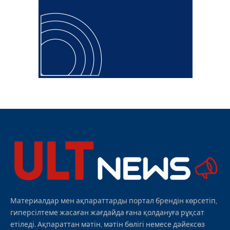
Материалдар мен ақпараттарды портал брендін көрсетіп,
гиперсілтеме жасаған жағдайда ғана қолдануға рұқсат
етіледі. Ақпараттан мәтін, мәтін бөлігі немесе дәйексөз