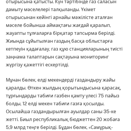
отырысына қатысты. Күн тәртібінде газ саласын
дамыту мәселелері талқыланды. Үкімет
отырысынан кейінгі арнайы мәжілісте аталған
мәселе бойынша аймақтағы жағдай қаралып,
жауапты тұлғаларға бірқатар тапсырма берілді.
Жиында сұйытылған газдың басқа облыстарға
кетпеуін қадағалау, газ құю станцияларының тиісті
заңнама талаптарын сақтауына мониторинг
жүргізу қажеттігі ескертілді.
Мұнан бөлек, елді мекендерді газдандыру жайы
қаралды. Өткен жылдың қорытындысына қарасақ,
тұрғындарды табиғи газбен қамту үлесі 75 пайыз
болды, 12 елді мекен табиғи газға қосылды.
Осылайша газдандырылған ауылдар саны 35-ке
жетті.​ Биыл республикалық бюджеттен 20 жобаға
5,9 млрд теңге берілді. Бұдан бөлек, «Самұрық-