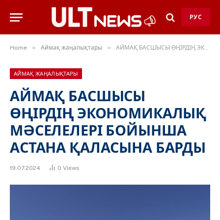
РУС
»
»
Home
Аймақ жаңалықтары
АЙМАҚ БАСШЫСЫ ӨҢІРДІҢ ЭКОНОМИКАЛЫҚ МӘСЕЛЕЛЕРІ БОЙЫНША АСТАНА ҚАЛАСЫНА БАРДЫ
АЙМАҚ ЖАҢАЛЫҚТАРЫ
АЙМАҚ БАСШЫСЫ
ӨҢІРДІҢ ЭКОНОМИКАЛЫҚ
МӘСЕЛЕЛЕРІ БОЙЫНША
АСТАНА ҚАЛАСЫНА БАРДЫ
19.07.2024
0
Views