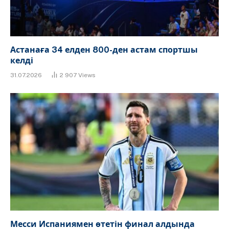
Астанаға 34 елден 800-ден астам спортшы
келді
31.07.2026
2 907
Views
Месси Испаниямен өтетін финал алдында