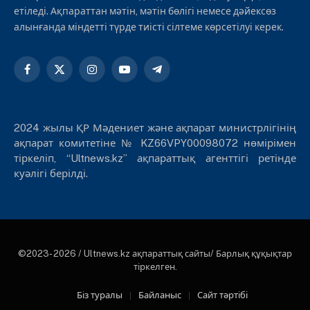
етіледі. Ақпараттан мәтін, мәтін бөлігі немесе дәйексөз
алынғанда міндетті түрде тиісті сілтеме көрсетілуі керек.
Facebook
X
Instagram
YouTube
Telegram
(Twitter)
2024 жылы ҚР Мәдениет және ақпарат министрлігінің
ақпарат комитетіне № KZ66VPY00098072 нөмірімен
тіркеліп, “Ultnews.kz” ақпараттық агенттігі ретінде
куәлігі берілді.
©2023- 2026 / Ultnews.kz ақпараттық сайты/ Барлық құқықтар
тіркелген.
Біз туралы
Байланыс
Сайт тәртібі