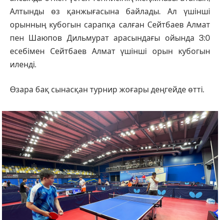
Алтынды өз қанжығасына байлады. Ал үшінші
орынның кубогын сарапқа салған Сейтбаев Алмат
пен Шаюпов Дильмурат арасындағы ойында 3:0
есебімен Сейтбаев Алмат үшінші орын кубогын
иленді.
Өзара бақ сынасқан турнир жоғары деңгейде өтті.