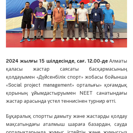
2024 жылғы 15 шілдесінде, сағ.
12.00-де
Алматы
қаласы жастар саясаты басқармасының
қолдауымен «Дүйсенбілік спорт» жобасы бойынша
«Social project management» орталығы» қоғамдық
қорының ұйымдастыруымен NEET санатындағы
жастар арасында үстел теннисінен турнир өтті.
Бұқаралық спортты дамыту және жастарды қолдау
мақсатындағы аталмыш шараға базардан, сауда
орталықтарында жұмыс істейтін және жұмыссыз