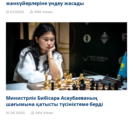
жанкүйерлеріне үндеу жасады
21.07.2026
896
Views
Министрлік Бибісара Асаубаеваның
шағымына қатысты түсініктеме берді
10.06.2026
284
Views