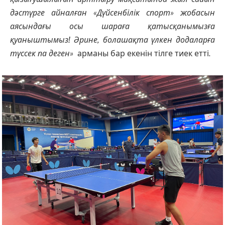
дәстүрге айналған «Дүйсенбілік спорт» жобасын
аясындағы осы шараға қатысқанымызға
қуаныштымыз! Әрине, болашақта үлкен додаларға
түссек па деген»
арманы бар екенін тілге тиек етті.