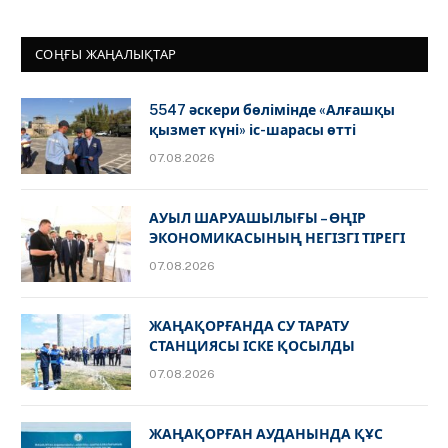
СОҢҒЫ ЖАҢАЛЫҚТАР
5547 әскери бөлімінде «Алғашқы
қызмет күні» іс-шарасы өтті
07.08.2026
АУЫЛ ШАРУАШЫЛЫҒЫ – ӨҢІР
ЭКОНОМИКАСЫНЫҢ НЕГІЗГІ ТІРЕГІ
07.08.2026
ЖАҢАҚОРҒАНДА СУ ТАРАТУ
СТАНЦИЯСЫ ІСКЕ ҚОСЫЛДЫ
07.08.2026
ЖАҢАҚОРҒАН АУДАНЫНДА ҚҰС