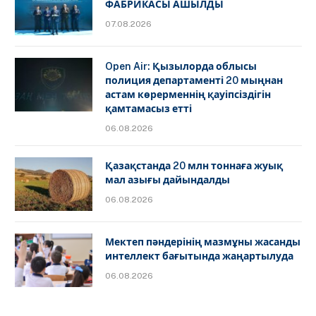
ФАБРИКАСЫ АШЫЛДЫ
07.08.2026
Open Air: Қызылорда облысы
полиция департаменті 20 мыңнан
астам көрерменнің қауіпсіздігін
қамтамасыз етті
06.08.2026
Қазақстанда 20 млн тоннаға жуық
мал азығы дайындалды
06.08.2026
Мектеп пәндерінің мазмұны жасанды
интеллект бағытында жаңартылуда
06.08.2026