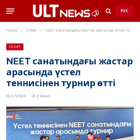
РУС
»
»
Home
Спорт
NEET санатындағы жастар арасында үстел теннисінен турнир өтті
СПОРТ
NEET санатындағы жастар
арасында үстел
теннисінен турнир өтті
16.07.2024
2
Views