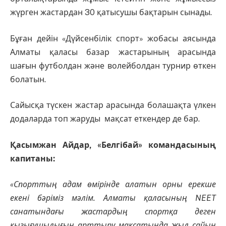
жүрген жастардан 30 қатысушы бақтарын сынады.
Бұған дейін «Дүйсенбілік спорт» жобасы аясында
Алматы қаласы базар жастарының арасында
шағын футболдан және волейболдан турнир өткен
болатын.
Сайысқа түскен жастар арасында болашақта үлкен
додаларда топ жаруды мақсат еткендер де бар.
Қасымжан Айдар, «Белгібай» командасының
капитаны:
«Спорттың адам өмірінде алатын орны ерекше
екені бәріміз мәлім. Алматы қаласының NEET
санатындағы жастардың спортқа деген
қызығушылығын арттыру мақсатында жыл сайын