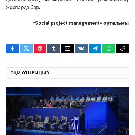
жоспарда бар.
«Social project management» орталығы
Facebook
Twitter
Pinterest
Tumblr
Email
VKontakte
Telegram
WhatsApp
Copy
Link
ОҚИ ОТЫРЫҢЫЗ...