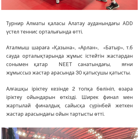
Турнир Алматы қаласы Алатау ауданындағы ADD
үстел теннис орталығында өтті.
Аталмыш шараға «Қазына», «Арлан», «Батыр», т.б
сауда орталықтарында жұмыс істейтін жастардан
сонымен қатар NEET санатындағы, яғни
жұмыссыз жастар арасында 30 қатысушы қатысты.
Алғашқы іріктеу кезінде 2 топқа бөлініп, өзара
іріктеу ойындарын өткізді. Ширек финал мен
жартылай финалдық сайысқа сүрінбей жеткен
жастар арасындағы ойын тартысты өтті.