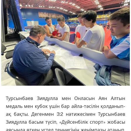
Турсынбаев Зиядулла мен Онласын Аян Алтын
медаль мен кубок үшін бар айла-тәсілін қолданып-
ақ бақты. Дегенмен 3:2 нәтижесімен Турсынбаев
Зиядулла басым түсіп, «Дүйсенбілік спорт» жобасы
аясында өткен үстел теннисінің жеңімпазы атанып,