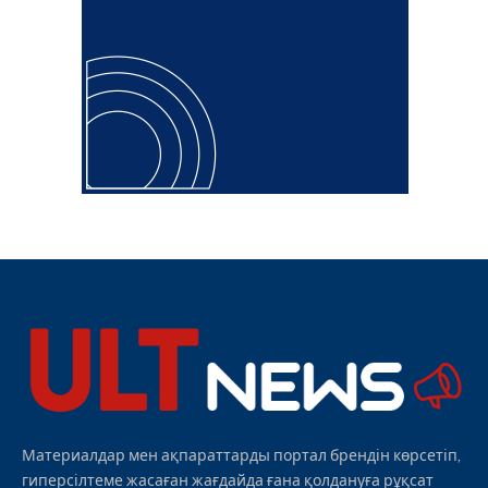
Материалдар мен ақпараттарды портал брендін көрсетіп,
гиперсілтеме жасаған жағдайда ғана қолдануға рұқсат