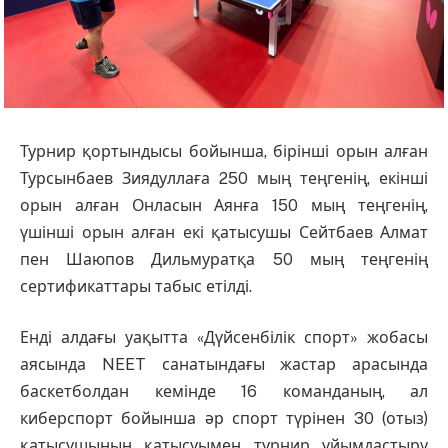
Турнир қортындысы бойынша, бірінші орын алған
Турсынбаев Зиядуллаға 250 мың теңгенің, екінші
орын алған Онласын Аянға 150 мың теңгенің,
үшінші орын алған екі қатысушы Сейтбаев Алмат
пен Шаюпов Дильмуратқа 50 мың теңгенің
сертификаттары табыс етілді.
Енді алдағы уақытта «Дүйсенбілік спорт» жобасы
аясында NEET санатындағы жастар арасында
баскетболдан кемінде 16 команданың, ал
киберспорт бойынша әр спорт түрінен 30 (отыз)
қатысушының қатысуымен турнир ұйымдастыру