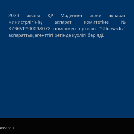
2024 жылы ҚР Мәдениет және ақпарат
министрлігінің ақпарат комитетіне №
KZ66VPY00098072 нөмірімен тіркеліп, “Ultnews.kz”
ақпараттық агенттігі ретінде куәлігі берілді.
ркелген.