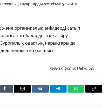
маржалық тауарларды жеткізуді ұлғайту
ік және органикалық өнімдерді сатып
дарланған жобаларды іске асыру
 Еуропалық одақтың нарықтары да
 деді ведомство басшысы.
көрнекі фото: Halyq Uni
t
Tumblr
Email
VKontakte
Telegram
WhatsApp
Copy
Link