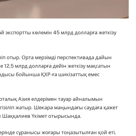
й экспортты көлемін 45 млрд долларға жеткізу
іп отыр. Орта мерзімді перспективада дайын
не 12,5 млрд долларға дейін жеткізу мақсатын
дысы бойынша ҚХР-ға шикізаттық емес
рталық Азия елдерімен тауар айналымын
зіліп жатыр. Шекара маңындағы саудаға қажет
н Шаққалиев Үкімет отырысында.
рінде сұранысы жоғары тоңазытылған қой еті,