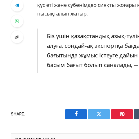
құс еті және субөнімдер сияқты жоғары 
пысықталып жатыр.
Біз үшін қазақстандық азық-түл
алуға, сондай-ақ экспортқа бағ
бағытында жұмыс істеуге дайын
басым бағыт болып саналады, —
SHARE.
Facebook
Twitter
Pinteres