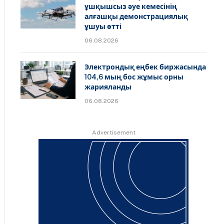
ұшқышсыз әуе кемесінің
алғашқы демонстрациялық
ұшуы өтті
06.08.2026
Электрондық еңбек биржасында
104,6 мың бос жұмыс орны
жарияланды
06.08.2026
Advertisement