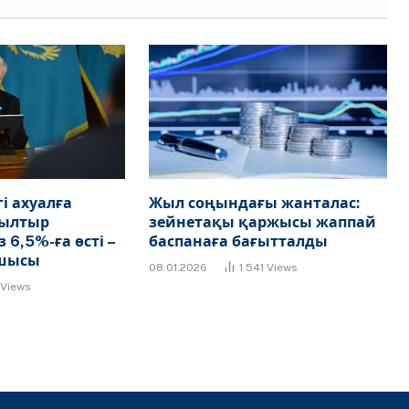
і ахуалға
Жыл соңындағы жанталас:
былтыр
зейнетақы қаржысы жаппай
6,5%-ға өсті –
баспанаға бағытталды
сшысы
08.01.2026
1 541
Views
Views