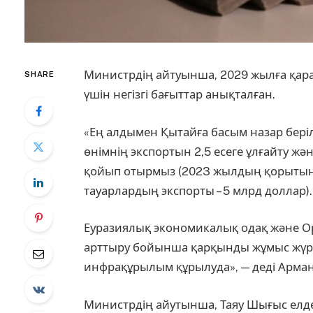
Министрдің айтуынша, 2029 жылға қара
SHARE
үшін негізгі бағыттар анықталған.
«Ең алдымен Қытайға басым назар беріл
өнімнің экспортын 2,5 есеге ұлғайту жә
қойып отырмыз (2023 жылдың қорытын
тауарлардың экспорты – 5 млрд доллар).
Еуразиялық экономикалық одақ және О
арттыру бойынша қарқынды жұмыс жүргі
инфрақұрылым құрылуда», — деді Арма
Министрдің айутынша, Таяу Шығыс елде