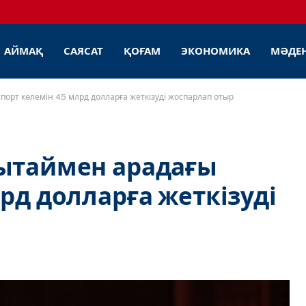
АЙМАҚ
САЯСАТ
ҚОҒАМ
ЭКОНОМИКА
МӘДЕ
порт көлемін 45 млрд долларға жеткізуді жоспарлап отыр
Қытаймен арадағы
рд долларға жеткізуді