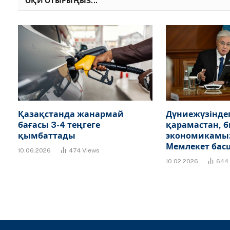
ОҚИ ОТЫРЫҢЫЗ...
Қазақстанда жанармай
Дүниежүзіндег
бағасы 3-4 теңгеге
қарамастан, 
қымбаттады
экономикамыз 
Мемлекет ба
10.06.2026
474
Views
10.02.2026
644