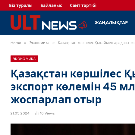
Біз туралы
Байланыс
Сайт тәртібі
ЖАҢАЛЫҚТАР
»
»
Home
Экономика
Қазақстан көршілес Қытаймен арадағы экс
ЭКОНОМИКА
Қазақстан көршілес 
экспорт көлемін 45 мл
жоспарлап отыр
21.05.2024
10
Views