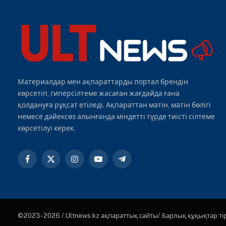
Материалдар мен ақпараттарды портал брендін
көрсетіп, гиперсілтеме жасаған жағдайда ғана
қолдануға рұқсат етіледі. Ақпараттан мәтін, мәтін бөлігі
немесе дәйексөз алынғанда міндетті түрде тиісті сілтеме
көрсетілуі керек.
Facebook
X
Instagram
YouTube
Telegram
(Twitter)
©2023- 2026 / Ultnews.kz ақпараттық сайты/ Барлық құқықтар ті