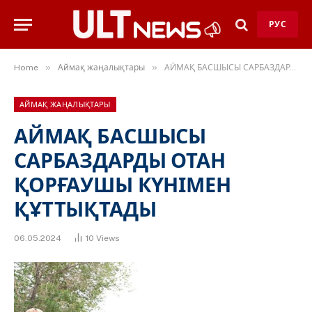
РУС
»
»
Home
Аймақ жаңалықтары
АЙМАҚ БАСШЫСЫ САРБАЗДАРДЫ ОТАН ҚОРҒАУШЫ КҮНІМЕН ҚҰТТЫҚТАДЫ
АЙМАҚ ЖАҢАЛЫҚТАРЫ
АЙМАҚ БАСШЫСЫ
САРБАЗДАРДЫ ОТАН
ҚОРҒАУШЫ КҮНІМЕН
ҚҰТТЫҚТАДЫ
06.05.2024
10
Views