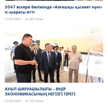
5547 әскери бөлімінде «Алғашқы қызмет күні»
іс-шарасы өтті
07.08.2026
225
Views
АУЫЛ ШАРУАШЫЛЫҒЫ – ӨҢІР
ЭКОНОМИКАСЫНЫҢ НЕГІЗГІ ТІРЕГІ
07.08.2026
537
Views