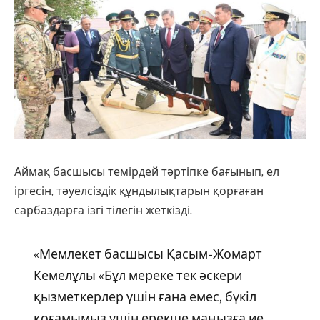
Аймақ басшысы темірдей тәртіпке бағынып, ел
іргесін, тәуелсіздік құндылықтарын қорғаған
сарбаздарға ізгі тілегін жеткізді.
«Мемлекет басшысы Қасым-Жомарт
Кемелұлы «Бұл мереке тек әскери
қызметкерлер үшін ғана емес, бүкіл
қоғамымыз үшін ерекше маңызға ие.