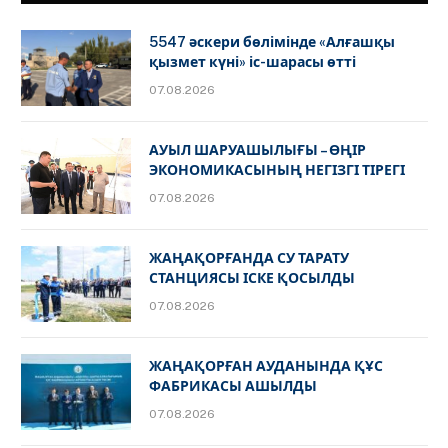
5547 әскери бөлімінде «Алғашқы
қызмет күні» іс-шарасы өтті
07.08.2026
АУЫЛ ШАРУАШЫЛЫҒЫ – ӨҢІР
ЭКОНОМИКАСЫНЫҢ НЕГІЗГІ ТІРЕГІ
07.08.2026
ЖАҢАҚОРҒАНДА СУ ТАРАТУ
СТАНЦИЯСЫ ІСКЕ ҚОСЫЛДЫ
07.08.2026
ЖАҢАҚОРҒАН АУДАНЫНДА ҚҰС
ФАБРИКАСЫ АШЫЛДЫ
07.08.2026