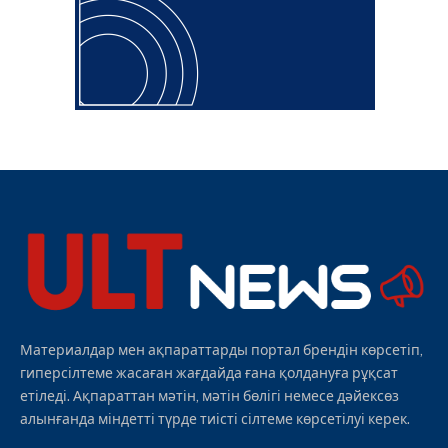
Материалдар мен ақпараттарды портал брендін көрсетіп,
гиперсілтеме жасаған жағдайда ғана қолдануға рұқсат
етіледі. Ақпараттан мәтін, мәтін бөлігі немесе дәйексөз
алынғанда міндетті түрде тиісті сілтеме көрсетілуі керек.