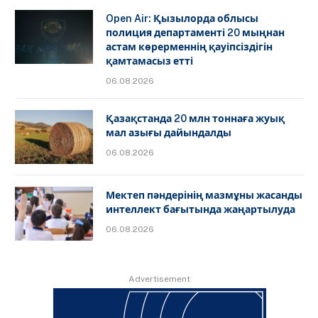
Open Air: Қызылорда облысы
полиция департаменті 20 мыңнан
астам көрерменнің қауіпсіздігін
қамтамасыз етті
06.08.2026
Қазақстанда 20 млн тоннаға жуық
мал азығы дайындалды
06.08.2026
Мектеп пәндерінің мазмұны жасанды
интеллект бағытында жаңартылуда
06.08.2026
Advertisement