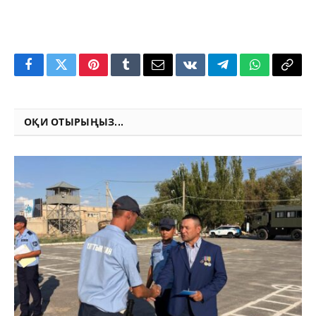
Facebook
Twitter
Pinterest
Tumblr
Email
VKontakte
Telegram
WhatsApp
Copy
Link
ОҚИ ОТЫРЫҢЫЗ...