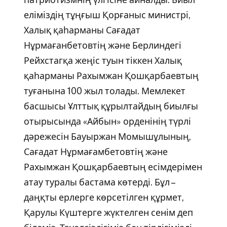
еліміздің тұңғыш Қорғаныс министрі,
Халық қаһарманы Сағадат
Нұрмағанбетовтің және Берлиндегі
Рейхстагқа жеңіс туын тіккен Халық
қаһарманы Рахымжан Қошқарбаевтың
туғанына 100 жыл толады. Мемлекет
басшысы Ұлттық құрылтайдың биылғы
отырысында «Айбын» орденінің түрлі
дәрежесін Бауыржан Момышұлының,
Сағадат Нұрмағамбетовтің және
Рахымжан Қошқарбаевтың есімдерімен
атау туралы бастама көтерді. Бұл –
даңқты ерлерге көрсетілген құрмет,
Қарулы Күштерге жүктелген сенім деп