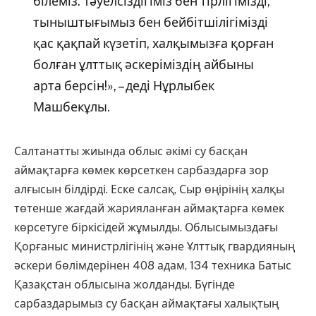
білеміз. Тәуелсіздігіміз бен тірлігімізді,
тыныштығымыз бен бейбітшілігімізді
қас қақпай күзетіп, халқымызға қорған
болған ұлттық әскеріміздің айбыны
арта берсін!», – деді Нұрлыбек
Машбекұлы.
Салтанатты жиында облыс әкімі су басқан
аймақтарға көмек көрсеткен сарбаздарға зор
алғысын білдірді. Еске салсақ, Сыр өңірінің халқы
төтенше жағдай жарияланған аймақтарға көмек
көрсетуге біркісідей жұмылды. Облысымыздағы
Қорғаныс министрлігінің және Ұлттық гвардияның
әскери бөлімдерінен 408 адам, 134 техника Батыс
Қазақстан облысына жолданды. Бүгінде
сарбаздарымыз су басқан аймақтағы халықтың