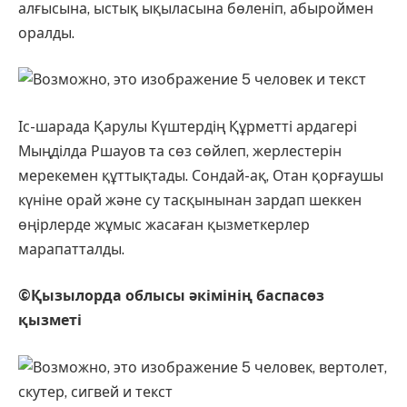
алғысына, ыстық ықыласына бөленіп, абыроймен
оралды.
Іс-шарада Қарулы Күштердің Құрметті ардагері
Мыңділда Ршауов та сөз сөйлеп, жерлестерін
мерекемен құттықтады. Сондай-ақ, Отан қорғаушы
күніне орай және су тасқынынан зардап шеккен
өңірлерде жұмыс жасаған қызметкерлер
марапатталды.
©Қызылорда облысы әкімінің баспасөз
қызметі