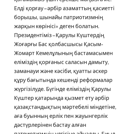
Елді қорғау – әрбір азаматтың қасиетті
борышы, шынайы патриотизмнің
жарқын көрінісі» деген болатын.
Президентіміз – Қарулы Күштердің
Жоғарғы Бас қолбасшысы Қасым-
Жомарт Кемелұлының бастамасымен
еліміздің қорғаныс саласын дамыту,
заманауи және кәсіби, қуатты әскер
құру бағытында кешенді реформалар
жүргізілуде. Бүгінде еліміздің Қарулы
Күштер қатарында қызмет ету әрбір
қазақстандықтың мәртебелі міндетіне,
аға буынның ерлік пен жауынгерлік
дәстүрлерінен бастау алған
патриотизмнің үлгісіне айналды. Биыл