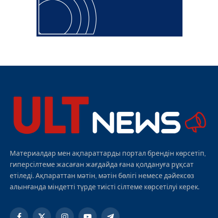
Материалдар мен ақпараттарды портал брендін көрсетіп,
гиперсілтеме жасаған жағдайда ғана қолдануға рұқсат
етіледі. Ақпараттан мәтін, мәтін бөлігі немесе дәйексөз
алынғанда міндетті түрде тиісті сілтеме көрсетілуі керек.