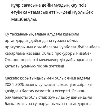
құяр сағасына дейін мұздың қауіпсіз
өтуін қамтамасыз етті», – деді Нұрлыбек
Машбекұлы.
Су тасқынының алдын алудағы құзырлы
органдардың дайындығы туралы облыс
прокурорының орынбасары Нұрболат Дүйсенбаев
хабарлама жасады. Облыс прокуроры Ризабек
Ожаров жергілікті мекемелердің дайындығына
қатысты ұсыныс-пікірін жеткізді.
Мәжіліс қорытындысымен облыс әкімі алдағы
2024-2025 жылғы су тасқыны кезеңіне әзірлікті
қазірден бастау қажеттігін ескертті. Осыған
байланысты облыстық жұмылдыру дайындығы
басқармасына су шаруашылығы нысандарына