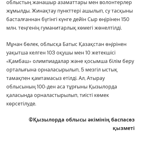
облыстың жанашыр азаматтары мен волонтерлер
жұмылды. Жинақтау пункттері ашылып, су тасқыны
басталғаннан бүгінгі күнге дейін Сыр өңірінен 150
млн. теңгенің гуманитарлық көмегі жөнелтілді.
Мұнан бөлек, облысқа Батыс Қазақстан өңірінен
уақытша келген 103 оқушы мен 10 жетекшісі
«Қамбаш» олимпиадалар және қосымша білім беру
орталығына орналасырылып, 5 мезгіл ыстық
тамақпен қамтамасыз етілді. Ал, Атырау
облысының 100-ден аса тұрғыны Қызылорда
қаласында орналастырылып, тиісті көмек
көрсетілуде.
©Қызылорда облысы әкімінің баспасөз
қызметі