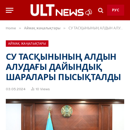
РУС
»
»
Home
Аймақ жаңалықтары
СУ ТАСҚЫНЫНЫҢ АЛДЫН АЛУДАҒЫ ДАЙЫНДЫҚ ШАРАЛАРЫ ПЫСЫҚТАЛДЫ
АЙМАҚ ЖАҢАЛЫҚТАРЫ
СУ ТАСҚЫНЫНЫҢ АЛДЫН
АЛУДАҒЫ ДАЙЫНДЫҚ
ШАРАЛАРЫ ПЫСЫҚТАЛДЫ
03.05.2024
10
Views