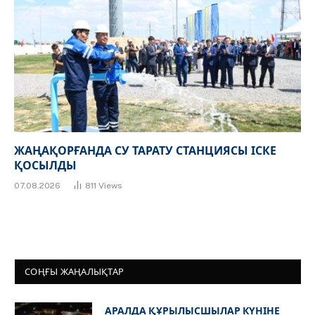
ЖАҢАҚОРҒАНДА СУ ТАРАТУ СТАНЦИЯСЫ ІСКЕ
ҚОСЫЛДЫ
07.08.2026
811
Views
СОҢҒЫ ЖАҢАЛЫҚТАР
АРАЛДА ҚҰРЫЛЫСШЫЛАР КҮНІНЕ