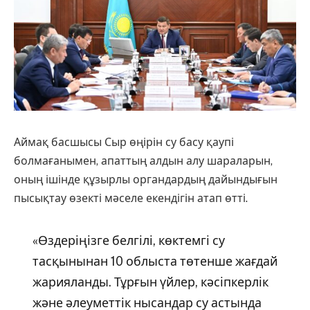
Аймақ басшысы Сыр өңірін су басу қаупі
болмағанымен, апаттың алдын алу шараларын,
оның ішінде құзырлы органдардың дайындығын
пысықтау өзекті мәселе екендігін атап өтті.
«Өздеріңізге белгілі, көктемгі су
тасқынынан 10 облыста төтенше жағдай
жарияланды. Тұрғын үйлер, кәсіпкерлік
және әлеуметтік нысандар су астында