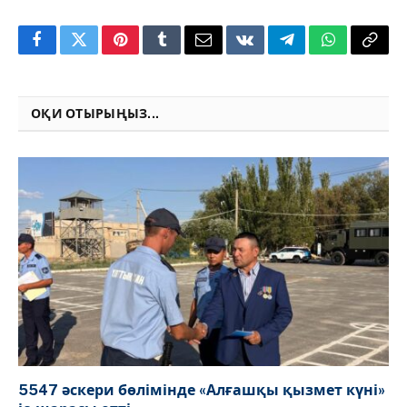
Facebook
Twitter
Pinterest
Tumblr
Email
VKontakte
Telegram
WhatsApp
Copy
Link
ОҚИ ОТЫРЫҢЫЗ...
5547 әскери бөлімінде «Алғашқы қызмет күні»