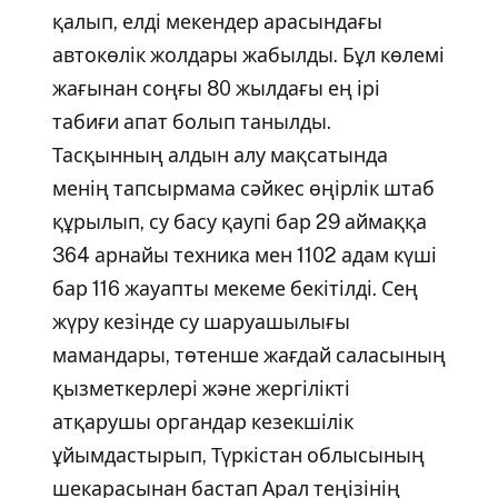
қалып, елді мекендер арасындағы
автокөлік жолдары жабылды. Бұл көлемі
жағынан соңғы 80 жылдағы ең ірі
табиғи апат болып танылды.
Тасқынның алдын алу мақсатында
менің тапсырмама сәйкес өңірлік штаб
құрылып, су басу қаупі бар 29 аймаққа
364 арнайы техника мен 1102 адам күші
бар 116 жауапты мекеме бекітілді. Сең
жүру кезінде су шаруашылығы
мамандары, төтенше жағдай саласының
қызметкерлері және жергілікті
атқарушы органдар кезекшілік
ұйымдастырып, Түркістан облысының
шекарасынан бастап Арал теңізінің