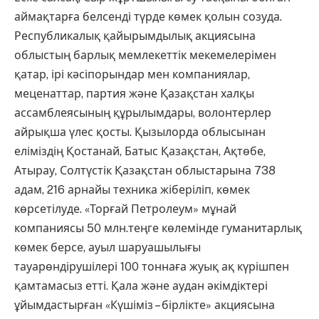
аймақтарға белсенді түрде көмек қолын созуда.
Республикалық қайырымдылық акциясына
облыстың барлық мемлекеттік мекемелерімен
қатар, ірі кәсіпорындар мен компаниялар,
меценаттар, партия және Қазақстан халқы
ассамблеясының құрылымдары, волонтерлер
айрықша үлес қосты. Қызылорда облысынан
еліміздің Қостанай, Батыс Қазақстан, Ақтөбе,
Атырау, Солтүстік Қазақстан облыстарына 738
адам, 216 арнайы техника жіберіліп, көмек
көрсетілуде. «Торғай Петролеум» мұнай
компаниясы 50 млн.теңге көлемінде гуманитарлық
көмек берсе, ауыл шаруашылығы
тауарөндірушілері 100 тоннаға жуық ақ күрішпен
қамтамасыз етті. Қала және аудан әкімдіктері
ұйымдастырған «Күшіміз – бірлікте» акциясына