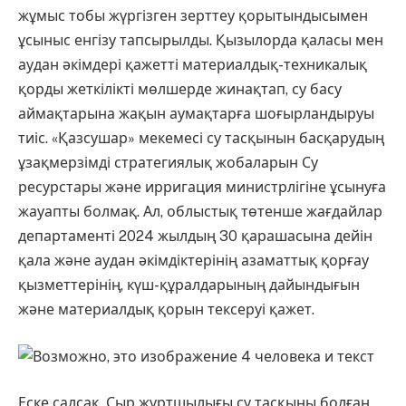
жұмыс тобы жүргізген зерттеу қорытындысымен
ұсыныс енгізу тапсырылды. Қызылорда қаласы мен
аудан әкімдері қажетті материалдық-техникалық
қорды жеткілікті мөлшерде жинақтап, су басу
аймақтарына жақын аумақтарға шоғырландыруы
тиіс. «Қазсушар» мекемесі су тасқынын басқарудың
ұзақмерзімді стратегиялық жобаларын Су
ресурстары және ирригация министрлігіне ұсынуға
жауапты болмақ. Ал, облыстық төтенше жағдайлар
департаменті 2024 жылдың 30 қарашасына дейін
қала және аудан әкімдіктерінің азаматтық қорғау
қызметтерінің, күш-құралдарының дайындығын
және материалдық қорын тексеруі қажет.
Еске салсақ, Сыр жұртшылығы су тасқыны болған