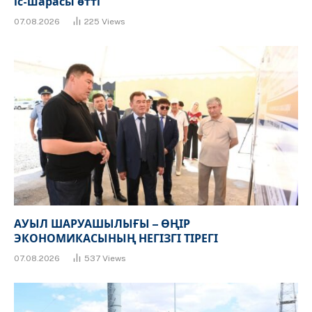
іс-шарасы өтті
07.08.2026
225
Views
АУЫЛ ШАРУАШЫЛЫҒЫ – ӨҢІР
ЭКОНОМИКАСЫНЫҢ НЕГІЗГІ ТІРЕГІ
07.08.2026
537
Views