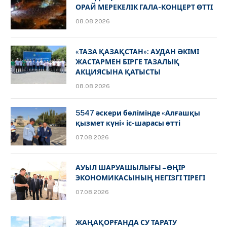
ОРАЙ МЕРЕКЕЛІК ГАЛА-КОНЦЕРТ ӨТТІ
08.08.2026
«ТАЗА ҚАЗАҚСТАН»: АУДАН ӘКІМІ
ЖАСТАРМЕН БІРГЕ ТАЗАЛЫҚ
АКЦИЯСЫНА ҚАТЫСТЫ
08.08.2026
5547 әскери бөлімінде «Алғашқы
қызмет күні» іс-шарасы өтті
07.08.2026
АУЫЛ ШАРУАШЫЛЫҒЫ – ӨҢІР
ЭКОНОМИКАСЫНЫҢ НЕГІЗГІ ТІРЕГІ
07.08.2026
ЖАҢАҚОРҒАНДА СУ ТАРАТУ