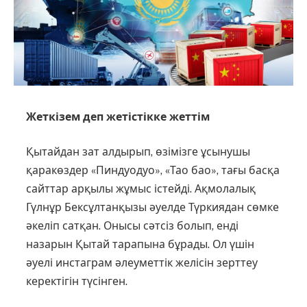
Жеткізем деп жетістікке жеттім
Қытайдан зат алдырып, өзі­міз­­ге ұсынушы
қаракөздер «Пин­дуо­дуо», «Тао бао», тағы басқа
сайт­­тар арқылы жұмыс істейді. Ақ­мо­­­лалық
Гүлнұр Бексұлтан­қызы әуелде Түркиядан сөмке
әке­ліп сат­қан. Онысы сәтсіз болып, ен­ді
назарын Қытай тарапына бұра­ды. Ол үшін
әуелі инстаграм әлеуметтік желісін зерттеу
керек­тігін түсінген.