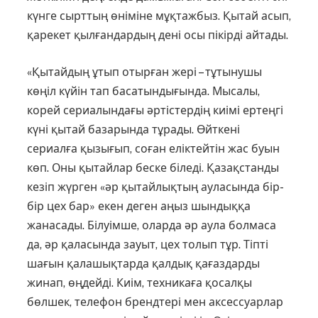
күнге сырттың өніміне мұқтажбыз. Қытай асып,
қарекет қылғандардың дені осы пікірді айтады.
«Қытайдың ұтып отырған же­рі – тұ­тынушы
көңіл күйін тап баса­тындығында. Мысалы,
корей сериалындағы әртістердің киімі ер­теңгі
күні қытай базарында тұ­рады. Өйткені
сериалға қызы­ғып, соған еліктейтін жас буын
көп. Оны қытайлар беске біледі. Қазақстанды
кезіп жүрген «әр қытайлықтың ауласында бір-
бір цех бар» екен деген аңыз шындыққа
жанасады. Білуімше, оларда әр аула болмаса
да, әр қаласында зауыт, цех толып тұр. Тіпті
шағын қалашықтарда қалдық қағаздарды
жинап, өңдейді. Киім, техникаға қосалқы
бөлшек, телефон брендтері мен аксессуарлар