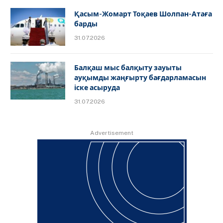
Қасым-Жомарт Тоқаев Шолпан-Атаға
барды
31.07.2026
Балқаш мыс балқыту зауыты
ауқымды жаңғырту бағдарламасын
іске асыруда
31.07.2026
Advertisement