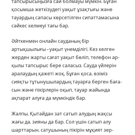
тапсырысыңызға сай болмауы мүм­кін. Бұған
қосымша жет­к­ізу­дегі уақыт ұзақтығы және
тауар­дың сапасы көрсетілген сипаттамасына
сәйкес келмеуі тағы бар.
Әйткенмен онлайн сауданың бір
артықшылығы – уақыт үнем­ділігі. Кез келген
жерден жарты сағат уақыт бөліп, телефон ар­
қы­лы тапсырыс бере саласыз. Сау­да үй­лерін
аралаудың қажеті жоқ. Бұған қоса, өзіміз
сияқты тұты­ну­шылардың тауарға берген баға­
сын және пікірлерін оқып, тауар жайын­да
ақпарат алуға да мүмкін­дік бар.
Жалпы, Қытайдан зат сатып алу­­дың жақсы
жағы да, зияны да бар. Сол үшін сатып алу
шарттарын, сатушының пікірін мұқият зер­­