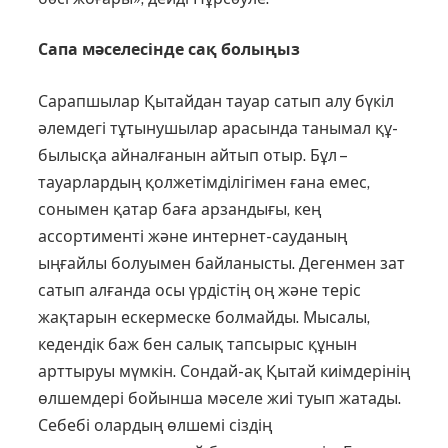
Сапа мәселесінде сақ болыңыз
Сарапшылар Қытайдан тауар сатып алу бүкіл
әлемдегі тұ­ты­ну­шы­лар арасында танымал құ­
былысқа айналғанын айтып отыр. Бұл –
тауарлардың қолжетім­ділі­гімен ғана емес,
сонымен қатар баға арзандығы, кең
ассортименті және интернет-сауданың
ыңғайлы болуымен байланысты. Дегенмен зат
сатып алғанда осы үрдістің оң және теріс
жақтарын ескермес­ке болмайды. Мысалы,
кедендік баж бен салық тапсырыс құнын
арттыруы мүмкін. Сондай-ақ Қытай киімдерінің
өлшемдері бойынша мәселе жиі туып жатады.
Себебі олардың өлшемі сіздің