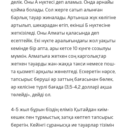
делік. Оны А нүктесі деп аламыз. Онда арнайы
қойма болады. Сол жерге сатып алынған
барлық тауар жиналады. Артынша жүк көлігіне
артылып, шекарадан өтіп, екінші Б нүкте­сіне
жеткізіледі. Оны Алматы қала­сында деп
есептейік. Екі нүкте аралы­ғындағы жол уақыты
кемінде бір апта, ары кетсе 10 күнге созы­луы
мүмкін. Алматыға жеткен соң кар­голықтар
жеткен тауарды жан-жаққа такси немесе пош­
та қыз­меті арқылы жөнелтеді. Еске­ретін нәрсе,
тапсырыс беруші әр зат­тың бағасынан бөлек,
әр келісіне түрлі бағада (3,5-4,2 доллар) ақша
төлейді», дейді ол.
4-5 жыл бұрын біздің еліміз Қытайдан киім-
кешек пен тұрмыс­тық затқа көптеп тапсырыс
бере­тін. Кейінгі сұранысқа ие тауарлар тізімін