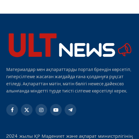
Материалдар мен ақпараттарды портал брендін көрсетіп,
гиперсілтеме жасаған жағдайда ғана қолдануға рұқсат
етіледі. Ақпараттан мәтін, мәтін бөлігі немесе дәйексөз
алынғанда міндетті түрде тиісті сілтеме көрсетілуі керек.
Facebook
X
Instagram
YouTube
Telegram
(Twitter)
2024 жылы ҚР Мәдениет және ақпарат министрлігінің