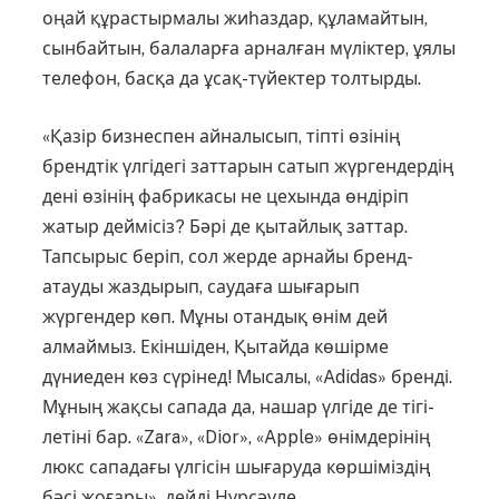
оңай құрастырмалы жиһаз­дар, құламайтын,
сынбайтын, ба­ла­­ларға арналған мүліктер, ұялы
телефон, басқа да ұсақ-түйектер толтырды.
«Қазір бизнеспен айналысып, тіпті өзінің
брендтік үлгідегі заттарын сатып жүргендердің
дені өзі­нің фабрикасы не цехында өнді­ріп
жатыр деймісіз? Бәрі де қытай­­лық заттар.
Тапсырыс беріп, сол жер­де арнайы бренд-
атауды жазды­рып, саудаға шығарып
жүргендер көп. Мұны отандық өнім дей
алмаймыз. Екіншіден, Қытайда көшірме
дүниеден көз сүрінед! Мы­са­лы, «Adidas» бренді.
Мұның жақ­­сы сапада да, нашар үлгіде де тігі­
летіні бар. «Zara», «Dior», «Apple» өнімдерінің
люкс сападағы үлгісін шығаруда көршіміздің
бәсі жоғары», дейді Нұрсәуле.