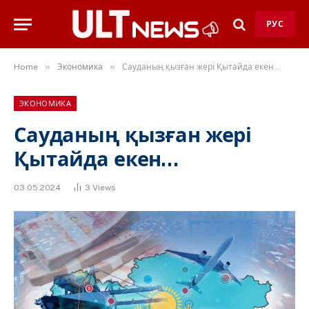
РУС
»
»
Home
Экономика
Сауданың қызған жері Қытайда екен…
ЭКОНОМИКА
Сауданың қызған жері
Қытайда екен…
03.05.2024
3
Views