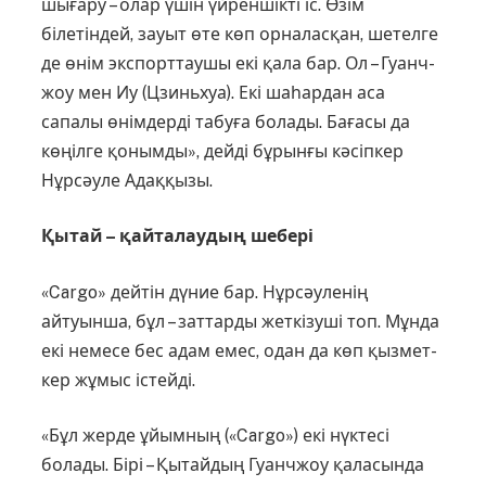
шығару – олар үшін үйреншікті іс. Өзім
білетіндей, зауыт өте көп орналасқан, шетелге
де өнім экспорттаушы екі қала бар. Ол – Гуанч­
жоу мен Иу (Цзиньхуа). Екі шаһар­дан аса
сапалы өнімдерді табуға болады. Бағасы да
көңілге қонымды», дейді бұрынғы кәсіпкер
Нұрсәуле Адаққызы.
Қытай – қайталаудың шебері
«Cargo» дейтін дүние бар. Нұр­сәуленің
айтуынша, бұл – заттарды жеткізуші топ. Мұнда
екі немесе бес адам емес, одан да көп қызмет­
кер жұмыс істейді.
«Бұл жерде ұйымның («Cargo») екі нүктесі
болады. Бірі – Қытайдың Гуанчжоу қаласында