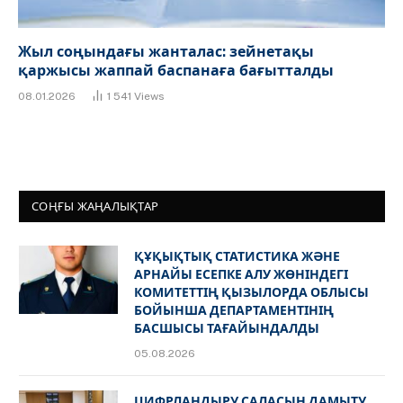
Жыл соңындағы жанталас: зейнетақы
қаржысы жаппай баспанаға бағытталды
08.01.2026
1 541
Views
СОҢҒЫ ЖАҢАЛЫҚТАР
ҚҰҚЫҚТЫҚ СТАТИСТИКА ЖӘНЕ
АРНАЙЫ ЕСЕПКЕ АЛУ ЖӨНІНДЕГІ
КОМИТЕТТІҢ ҚЫЗЫЛОРДА ОБЛЫСЫ
БОЙЫНША ДЕПАРТАМЕНТІНІҢ
БАСШЫСЫ ТАҒАЙЫНДАЛДЫ
05.08.2026
ЦИФРЛАНДЫРУ САЛАСЫН ДАМЫТУ