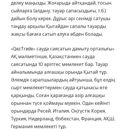
делеу маңызды. Жоғарыда айт­қан­дай, тосын
сыйларға (алдану, тауар сапасыздығы, т.б.)
дайын болу керек. Дұрыс әрі сенімді сату­шы
таңдау арқылы Қытайдан сапа­лы тауарды
жақсы бағаға сатып алу­ға әбден болады.
«QazTrade» сауда саясатын дамыту орталығы»
АҚ мәліметінше, Қазақстанмен сауда
саясатында 10 әріптес мемлекет бар. Тауар
айналымында алғашқы орында Қытай тұр.
Әлемдік сарапшылардың айтуынша, бұл елдің
сырт мемлекеттермен сауда қатынасы өте
қарқынды. Соған қарағанда әзір алғашқы
орыннан түсе қоймауы мүмкін. Одан кейінгі
орындар­да Ресей, Италия, Оңтүстік Корея,
Түркия, Нидерланд, Өзбек­стан, Фран­ция, АҚШ,
Германия мемлекеті тұр.