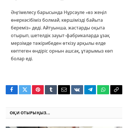
Әңгімелесу барысында Нұрсәу­ле «өз жеңіл
өнеркәсібіміз болмай, көршімізді байыта
береміз» деді. Айтуынша, жастарды оқыта
отырып, шетелдік зауыт-фабрикаларда ұзақ
мерзімде тәжірибеден өткізу арқылы елде
көптеген өнді­ріс орнын ашсақ, ұтарымыз көп
болар еді.
Facebook
Twitter
Pinterest
Tumblr
Email
VKontakte
Telegram
WhatsApp
Copy
Link
ОҚИ ОТЫРЫҢЫЗ...