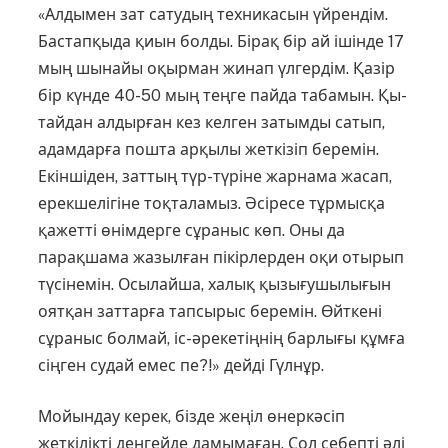
«Алдымен зат сатудың техникасын үйрендім.
Бастапқыда қиын болды. Бірақ бір ай ішінде 17
мың шынайы оқырман жинап үлгердім. Қазір
бір күнде 40-50 мың теңге пайда табамын. Қы­
тайдан алдырған кез келген затымды сатып,
адамдарға пошта ар­қылы жеткізіп беремін.
Екін­шіден, заттың түр-түріне жар­на­ма жасап,
ерекшелігіне тоқта­ламыз. Әсіресе тұрмысқа
қажет­ті өнімдерге сұраныс көп. Оны да
парақшама жазылған пікірлерден оқи отырып
түсінемін. Осылайша, халық қызығушылығын
оятқан заттарға тапсырыс беремін. Өйткені
сұраныс болмай, іс-әрекетіңнің барлығы құмға
сіңген судай емес пе?!» дейді Гүлнұр.
Мойындау керек, бізде жеңіл өнеркәсіп
жеткілікті деңгейде дамымаған. Сол себепті әлі