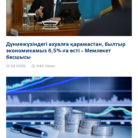
Дүниежүзіндегі ахуалға қарамастан, былтыр
экономикамыз 6,5%-ға өсті – Мемлекет
басшысы
10.02.2026
644
Views