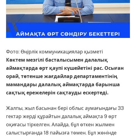
Фото: Өңірлік коммуникациялар қызметі
Көктем мезгілі басталысымен далалық
аймақтарда өрт қаупі күшейетіні рас. Осыған
орай, төтенше жағдайлар департаментінің
мамандары далалық аймақтарда барынша
сақтық ережелерін сақтауды ескертеді.
Жалпы, жыл басынан бері облыс аумағындағы 33
гектар жерді құрайтын далалық аймақта 9 өрт
оқиғасы тіркелген. Алайда, бұл өткен жылмен
салыстырғанда 18 пайызға төмен. Бұл жөнінде