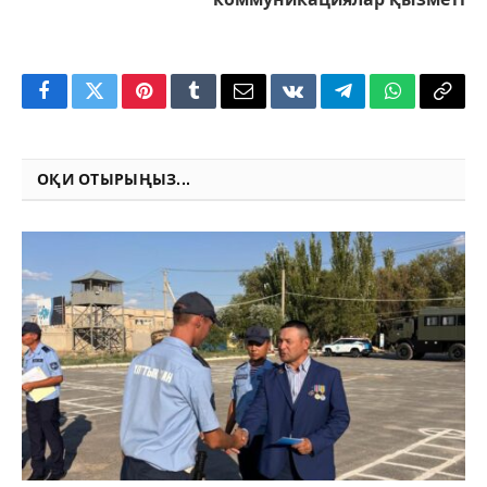
Facebook
Twitter
Pinterest
Tumblr
Email
VKontakte
Telegram
WhatsApp
Copy
Link
ОҚИ ОТЫРЫҢЫЗ...