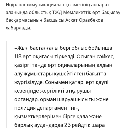
Өңірлік коммуникациялар қызметінің ақпарат
алаңында облыстық ТЖД Мемлекеттік өрт бақылау
басқармасының басшысы Асхат Оразбеков
хабарлады.
– Жыл басталғалы бері облыс бойынша
118 өрт оқиғасы тіркелді. Осыған сәйкес,
қазіргі таңда өрт оқиғаларының алдын
алу жұмыстары күшейтілген бағытта
жүргізілуде. Сонымен қатар, өрт қаупі
кезеңінде жергілікті атқарушы
органдар, орман шаруашылығы және
полиция департаментінің
қызметкерлерімен бірге қала және
барлық аудандарда 23 рейдтік шара