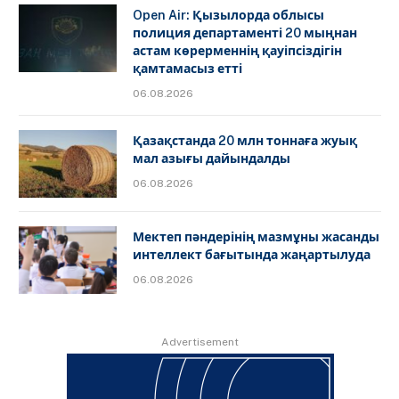
Open Air: Қызылорда облысы
полиция департаменті 20 мыңнан
астам көрерменнің қауіпсіздігін
қамтамасыз етті
06.08.2026
Қазақстанда 20 млн тоннаға жуық
мал азығы дайындалды
06.08.2026
Мектеп пәндерінің мазмұны жасанды
интеллект бағытында жаңартылуда
06.08.2026
Advertisement