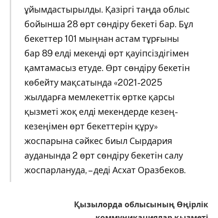
ұйымдастырылды. Қазіргі таңда облыс
бойынша 28 өрт сөндіру бекеті бар. Бұл
бекеттер 101 мыңнан астам тұрғыны
бар 89 елді мекенді өрт қауіпсіздігімен
қамтамасыз етуде. Өрт сөндіру бекетін
көбейту мақсатында «2021-2025
жылдарға мемлекеттік өртке қарсы
қызметі жоқ елді мекендерде кезең-
кезеңімен өрт бекеттерін құру»
жоспарына сәйкес биыл Сырдария
ауданында 2 өрт сөндіру бекетін салу
жоспарлануда, – деді Асхат Оразбеков.
Қызылорда облысының Өңірлік
коммуникациялар қызметі