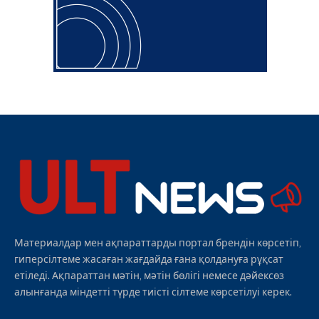
Материалдар мен ақпараттарды портал брендін көрсетіп,
гиперсілтеме жасаған жағдайда ғана қолдануға рұқсат
етіледі. Ақпараттан мәтін, мәтін бөлігі немесе дәйексөз
алынғанда міндетті түрде тиісті сілтеме көрсетілуі керек.