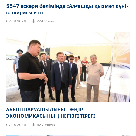
5547 әскери бөлімінде «Алғашқы қызмет күні»
іс-шарасы өтті
07.08.2026
224
Views
АУЫЛ ШАРУАШЫЛЫҒЫ – ӨҢІР
ЭКОНОМИКАСЫНЫҢ НЕГІЗГІ ТІРЕГІ
07.08.2026
537
Views