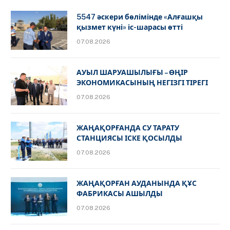
5547 әскери бөлімінде «Алғашқы
қызмет күні» іс-шарасы өтті
07.08.2026
АУЫЛ ШАРУАШЫЛЫҒЫ – ӨҢІР
ЭКОНОМИКАСЫНЫҢ НЕГІЗГІ ТІРЕГІ
07.08.2026
ЖАҢАҚОРҒАНДА СУ ТАРАТУ
СТАНЦИЯСЫ ІСКЕ ҚОСЫЛДЫ
07.08.2026
ЖАҢАҚОРҒАН АУДАНЫНДА ҚҰС
ФАБРИКАСЫ АШЫЛДЫ
07.08.2026