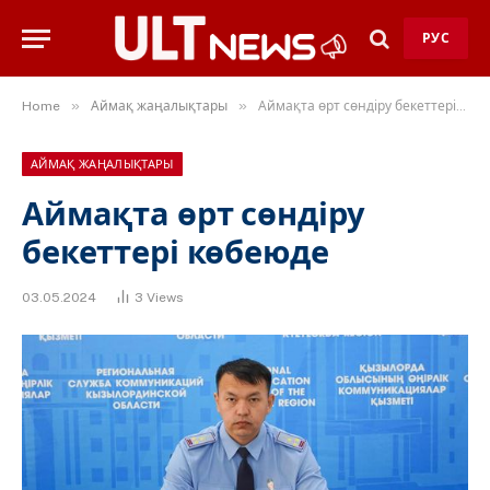
РУС
»
»
Home
Аймақ жаңалықтары
Аймақта өрт сөндіру бекеттері көбеюде
АЙМАҚ ЖАҢАЛЫҚТАРЫ
Аймақта өрт сөндіру
бекеттері көбеюде
03.05.2024
3
Views