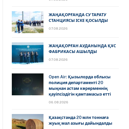
ЖАҢАҚОРҒАНДА СУ ТАРАТУ
СТАНЦИЯСЫ ІСКЕ ҚОСЫЛДЫ
07.08.2026
ЖАҢАҚОРҒАН АУДАНЫНДА ҚҰС
ФАБРИКАСЫ АШЫЛДЫ
07.08.2026
Open Air: Қызылорда облысы
полиция департаменті 20
мыңнан астам көрерменнің
қауіпсіздігін қамтамасыз етті
06.08.2026
Қазақстанда 20 млн тоннаға
жуық мал азығы дайындалды