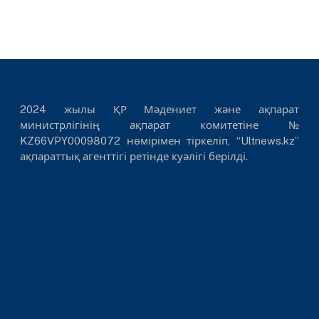
2024 жылы ҚР Мәдениет және ақпарат
министрлігінің ақпарат комитетіне №
KZ66VPY00098072 нөмірімен тіркеліп, “Ultnews.kz”
ақпараттық агенттігі ретінде куәлігі берілді.