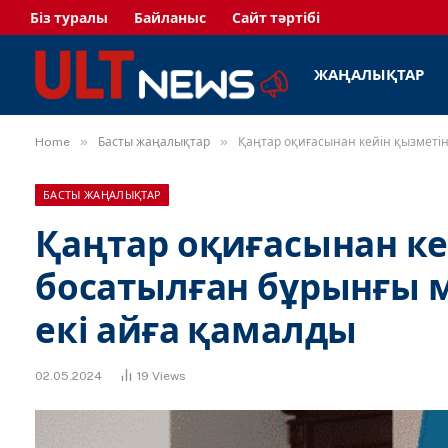
Біз туралы
Байланыс
Сайт тәртібі
ЖАҢАЛЫҚТАР
»
»
Home
Басты жаңалықтар
Қаңтар оқиғасынан кейін қызметі
БАСТЫ ЖАҢАЛЫҚТАР
Қаңтар оқиғасынан ке
босатылған бұрынғы 
екі айға қамалды
02.05.2024
19
Views