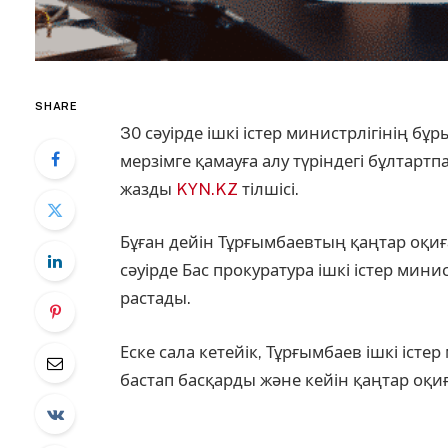
SHARE
30 сәуірде ішкі істер министрлігінің б
мерзімге қамауға алу түріндегі бұлтарт
жазды
KYN.KZ
тілшісі.
Бұған дейін Тұрғымбаевтың қаңтар оқи
сәуірде Бас прокуратура ішкі істер ми
растады.
Еске сала кетейік, Тұрғымбаев ішкі іст
бастап басқарды және кейін қаңтар оқ