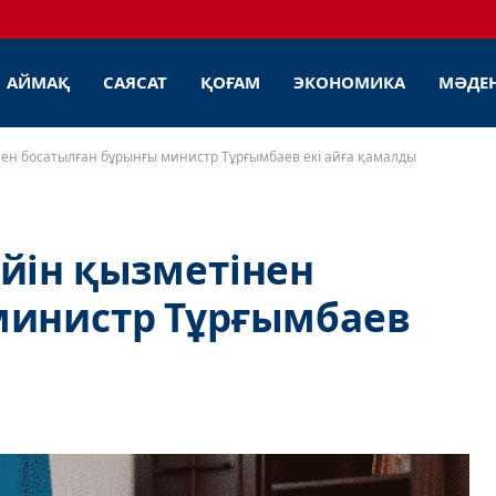
АЙМАҚ
САЯСАТ
ҚОҒАМ
ЭКОНОМИКА
МӘДЕ
нен босатылған бұрынғы министр Тұрғымбаев екі айға қамалды
йін қызметінен
министр Тұрғымбаев