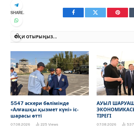
SHARE.
Facebook
Twitter
Pinteres
ОҚИ ОТЫРЫҢЫЗ...
5547 әскери бөлімінде
АУЫЛ ШАРУАШ
«Алғашқы қызмет күні» іс-
ЭКОНОМИКАСЫ
шарасы өтті
ТІРЕГІ
07.08.2026
225
Views
07.08.2026
53