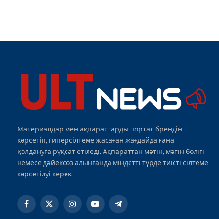
Материалдар мен ақпараттарды портал брендін
көрсетіп, гиперсілтеме жасаған жағдайда ғана
қолдануға рұқсат етіледі. Ақпараттан мәтін, мәтін бөлігі
немесе дәйексөз алынғанда міндетті түрде тиісті сілтеме
көрсетілуі керек.
Facebook
X
Instagram
YouTube
Telegram
(Twitter)