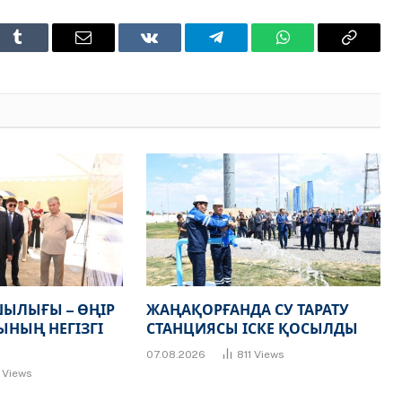
t
Tumblr
Email
VKontakte
Telegram
WhatsApp
Copy
Link
ЫЛЫҒЫ – ӨҢІР
ЖАҢАҚОРҒАНДА СУ ТАРАТУ
НЫҢ НЕГІЗГІ
СТАНЦИЯСЫ ІСКЕ ҚОСЫЛДЫ
07.08.2026
811
Views
7
Views