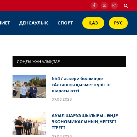
Facebook
X
Instagram
(Twitter)
НИЕТ
ДЕНСАУЛЫҚ
СПОРТ
ҚАЗ
РУС
СОҢҒЫ ЖАҢАЛЫҚТАР
5547 әскери бөлімінде
«Алғашқы қызмет күні» іс-
шарасы өтті
07.08.2026
АУЫЛ ШАРУАШЫЛЫҒЫ – ӨҢІР
ЭКОНОМИКАСЫНЫҢ НЕГІЗГІ
ТІРЕГІ
07.08.2026