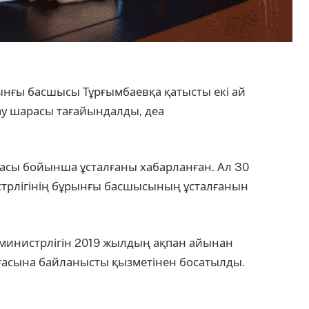
ұрынғы басшысы Тұрғымбаевқа қатысты екі ай
пау шарасы тағайындалды, деа
ғасы бойынша ұсталғаны хабарланған. Ал 30
нистрлігінің бұрынғы басшысының ұсталғанын
ер министрлігін 2019 жылдың ақпан айынан
иғасына байланысты қызметінен босатылды.