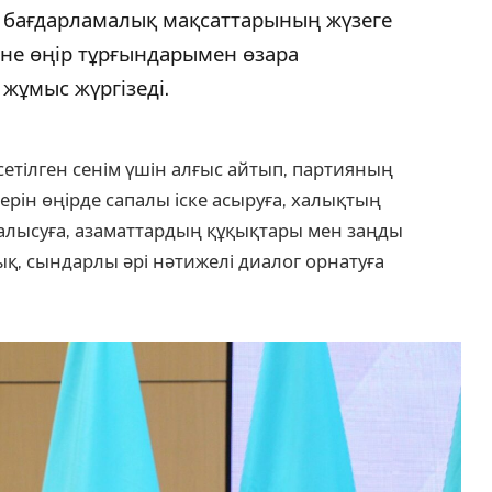
 бағдарламалық мақсаттарының жүзеге
не өңір тұрғындарымен өзара
жұмыс жүргізеді.
сетілген сенім үшін алғыс айтып, партияның
рін өңірде сапалы іске асыруға, халықтың
салысуға, азаматтардың құқықтары мен заңды
қ, сындарлы әрі нәтижелі диалог орнатуға