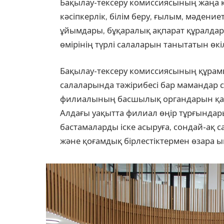
Бақылау-тексеру комиссиясының жаңа қ
кәсіпкерлік, білім беру, ғылым, мәдениет
ұйымдары, бұқаралық ақпарат құралдар
өмірінің түрлі салаларын танытатын өкі
Бақылау-тексеру комиссиясының құрам
салаларында тәжірибесі бар мамандар
филиалының басшылық органдарын қал
Алдағы уақытта филиал өңір тұрғындар
бастамаларды іске асыруға, сондай-ақ
және қоғамдық бірлестіктермен өзара ы