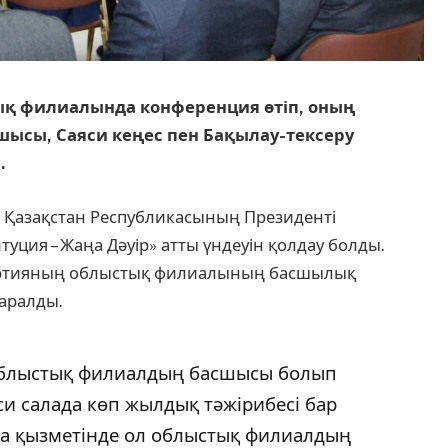
ық филиалында конференция өтіп, оның
сы, Саяси кеңес пен Бақылау-тексеру
.
ірі Қазақстан Республикасының Президенті
ция – Жаңа Дәуір» атты үндеуін қолдау болды.
артияның облыстық филиалының басшылық
аралды.
облыстық филиалдың басшысы болып
си салада көп жылдық тәжірибесі бар
ңа қызметінде ол облыстық филиалдың