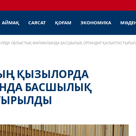
АЙМАҚ
САЯСАТ
ҚОҒАМ
ЭКОНОМИКА
МӘДЕ
ЫЛОРДА ОБЛЫСТЫҚ ФИЛИАЛЫНДА БАСШЫЛЫҚ ОРГАНДАР ҚАЛЫПТАСТЫРЫ
НЫҢ ҚЫЗЫЛОРДА
НДА БАСШЫЛЫҚ
СТЫРЫЛДЫ