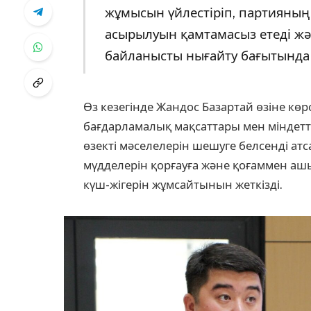
жұмысын үйлестіріп, партияның
асырылуын қамтамасыз етеді жә
байланысты нығайту бағытында 
Өз кезегінде Жандос Базартай өзіне көр
бағдарламалық мақсаттары мен міндетте
өзекті мәселелерін шешуге белсенді ат
мүдделерін қорғауға және қоғаммен ашы
күш-жігерін жұмсайтынын жеткізді.