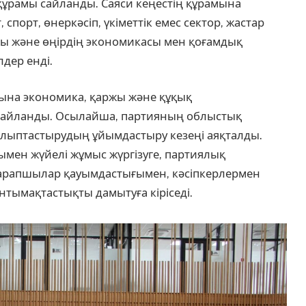
ұрамы сайланды. Саяси кеңестің құрамына
, спорт, өнеркәсіп, үкіметтік емес сектор, жастар
ы және өңірдің экономикасы мен қоғамдық
лдер енді.
ына экономика, қаржы және құқық
 сайланды. Осылайша, партияның облыстық
ыптастырудың ұйымдастыру кезеңі аяқталды.
ымен жүйелі жұмыс жүргізуге, партиялық
 сарапшылар қауымдастығымен, кәсіпкерлермен
нтымақтастықты дамытуға кіріседі.