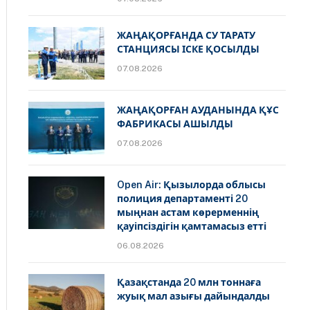
ЖАҢАҚОРҒАНДА СУ ТАРАТУ
СТАНЦИЯСЫ ІСКЕ ҚОСЫЛДЫ
07.08.2026
ЖАҢАҚОРҒАН АУДАНЫНДА ҚҰС
ФАБРИКАСЫ АШЫЛДЫ
07.08.2026
Open Air: Қызылорда облысы
полиция департаменті 20
мыңнан астам көрерменнің
қауіпсіздігін қамтамасыз етті
06.08.2026
Қазақстанда 20 млн тоннаға
жуық мал азығы дайындалды