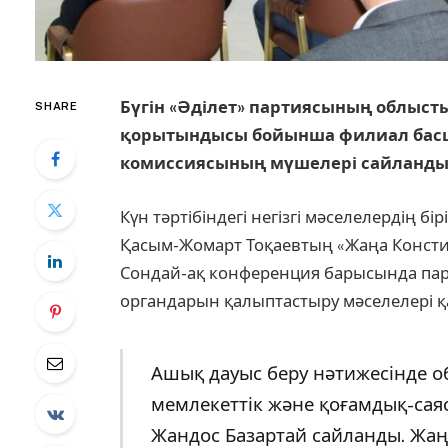
Бүгін «Әділет» партиясының облыст
SHARE
қорытындысы бойынша филиал басшы
комиссиясының мүшелері сайланды
Күн тәртібіндегі негізгі мәселелердің б
Қасым-Жомарт Тоқаевтың «Жаңа Конститу
Сондай-ақ конференция барысында п
органдарын қалыптастыру мәселелері қ
Ашық дауыс беру нәтижесінде 
мемлекеттік және қоғамдық-сая
Жандос Базартай сайланды. Жа