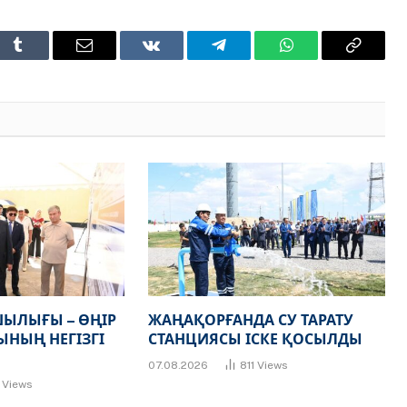
t
Tumblr
Email
VKontakte
Telegram
WhatsApp
Copy
Link
ЫЛЫҒЫ – ӨҢІР
ЖАҢАҚОРҒАНДА СУ ТАРАТУ
НЫҢ НЕГІЗГІ
СТАНЦИЯСЫ ІСКЕ ҚОСЫЛДЫ
07.08.2026
811
Views
7
Views