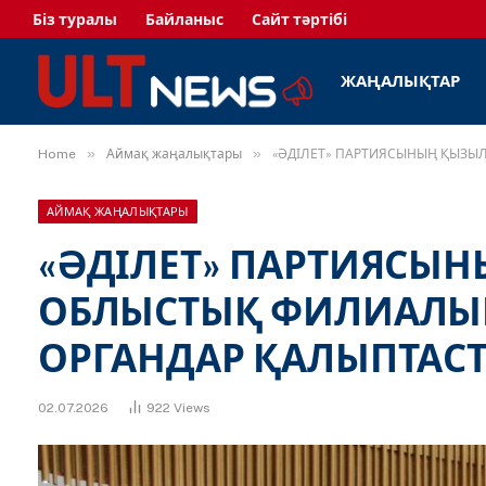
Біз туралы
Байланыс
Сайт тәртібі
ЖАҢАЛЫҚТАР
»
»
Home
Аймақ жаңалықтары
«ӘДІЛЕТ» ПАРТИЯСЫНЫҢ ҚЫЗ
АЙМАҚ ЖАҢАЛЫҚТАРЫ
«ӘДІЛЕТ» ПАРТИЯСЫ
ОБЛЫСТЫҚ ФИЛИАЛЫ
ОРГАНДАР ҚАЛЫПТА
02.07.2026
922
Views