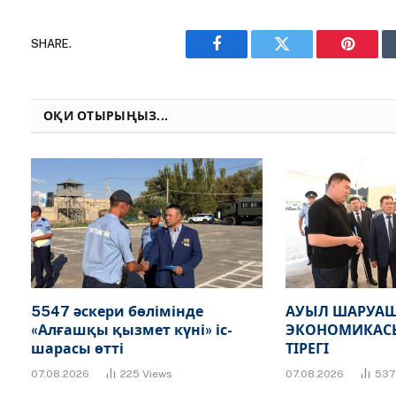
SHARE.
Facebook
Twitter
Pinteres
ОҚИ ОТЫРЫҢЫЗ...
5547 әскери бөлімінде
АУЫЛ ШАРУАШ
«Алғашқы қызмет күні» іс-
ЭКОНОМИКАСЫ
шарасы өтті
ТІРЕГІ
07.08.2026
225
Views
07.08.2026
53