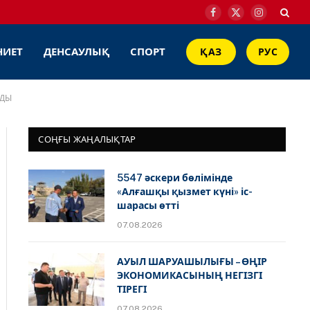
Facebook
X
Instagram
(Twitter)
НИЕТ
ДЕНСАУЛЫҚ
СПОРТ
ҚАЗ
РУС
ЛДЫ
СОҢҒЫ ЖАҢАЛЫҚТАР
5547 әскери бөлімінде
«Алғашқы қызмет күні» іс-
шарасы өтті
07.08.2026
АУЫЛ ШАРУАШЫЛЫҒЫ – ӨҢІР
ЭКОНОМИКАСЫНЫҢ НЕГІЗГІ
ТІРЕГІ
07.08.2026