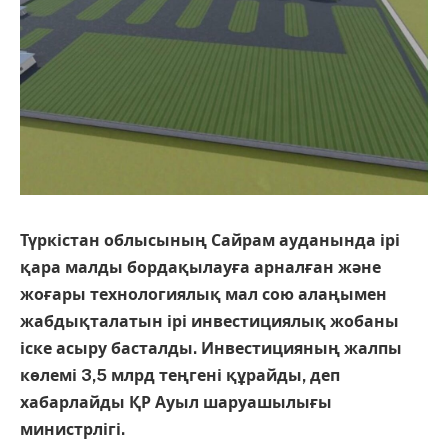
Түркістан облысының Сайрам ауданында ірі
қара малды бордақылауға арналған және
жоғары технологиялық мал сою алаңымен
жабдықталатын ірі инвестициялық жобаны
іске асыру басталды. Инвестицияның жалпы
көлемі 3,5 млрд теңгені құрайды, деп
хабарлайды ҚР Ауыл шаруашылығы
министрлігі.