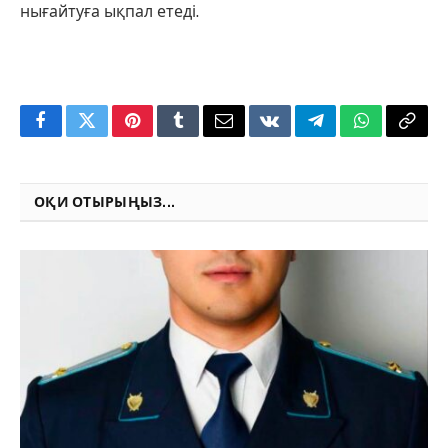
нығайтуға ықпал етеді.
Facebook
Twitter
Pinterest
Tumblr
Email
VKontakte
Telegram
WhatsApp
Copy
Link
ОҚИ ОТЫРЫҢЫЗ...