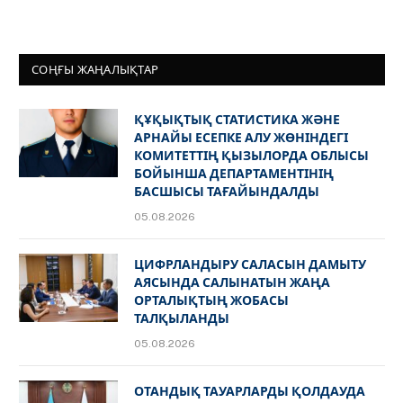
СОҢҒЫ ЖАҢАЛЫҚТАР
ҚҰҚЫҚТЫҚ СТАТИСТИКА ЖӘНЕ
АРНАЙЫ ЕСЕПКЕ АЛУ ЖӨНІНДЕГІ
КОМИТЕТТІҢ ҚЫЗЫЛОРДА ОБЛЫСЫ
БОЙЫНША ДЕПАРТАМЕНТІНІҢ
БАСШЫСЫ ТАҒАЙЫНДАЛДЫ
05.08.2026
ЦИФРЛАНДЫРУ САЛАСЫН ДАМЫТУ
АЯСЫНДА САЛЫНАТЫН ЖАҢА
ОРТАЛЫҚТЫҢ ЖОБАСЫ
ТАЛҚЫЛАНДЫ
05.08.2026
ОТАНДЫҚ ТАУАРЛАРДЫ ҚОЛДАУДА