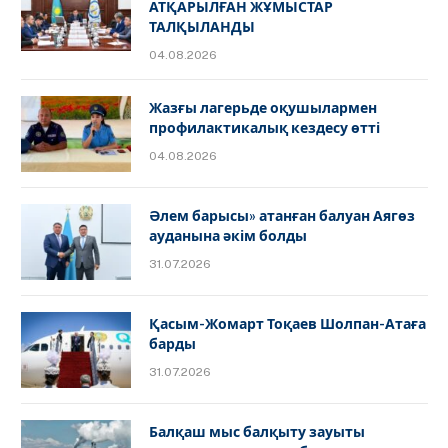
АТҚАРЫЛҒАН ЖҰМЫСТАР
ТАЛҚЫЛАНДЫ
04.08.2026
Жазғы лагерьде оқушылармен
профилактикалық кездесу өтті
04.08.2026
Әлем барысы» атанған балуан Аягөз
ауданына әкім болды
31.07.2026
Қасым-Жомарт Тоқаев Шолпан-Атаға
барды
31.07.2026
Балқаш мыс балқыту зауыты