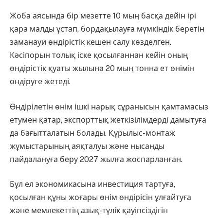
Жоба аясында бір мезетте 10 мың басқа дейін ірі
қара малды ұстап, бордақылауға мүмкіндік беретін
заманауи өндірістік кешен салу көзделген.
Кәсіпорын толық іске қосылғаннан кейін оның
өндірістік қуаты жылына 20 мың тонна ет өнімін
өндіруге жетеді.
Өндірілетін өнім ішкі нарық сұранысын қамтамасыз
етумен қатар, экспорттық жеткізілімдерді дамытуға
да бағытталатын болады. Құрылыс-монтаж
жұмыстарының аяқталуы және нысанды
пайдалануға беру 2027 жылға жоспарланған.
Бұл ел экономикасына инвестиция тартуға,
қосылған құны жоғары өнім өндірісін ұлғайтуға
және мемлекеттің азық-түлік қауіпсіздігін