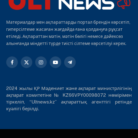
Материалдар мен ақпараттарды портал брендін көрсетіп,
гиперсілтеме жасаған жағдайда ғана қолдануға рұқсат
етіледі. Ақпараттан мәтін, мәтін бөлігі немесе дәйексөз
алынғанда міндетті түрде тиісті сілтеме көрсетілуі керек.
Facebook
X
Instagram
YouTube
Telegram
(Twitter)
2024 жылы ҚР Мәдениет және ақпарат министрлігінің
ақпарат комитетіне № KZ66VPY00098072 нөмірімен
тіркеліп, “Ultnews.kz” ақпараттық агенттігі ретінде
куәлігі берілді.