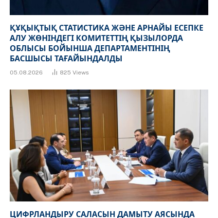
ҚҰҚЫҚТЫҚ СТАТИСТИКА ЖӘНЕ АРНАЙЫ ЕСЕПКЕ
АЛУ ЖӨНІНДЕГІ КОМИТЕТТІҢ ҚЫЗЫЛОРДА
ОБЛЫСЫ БОЙЫНША ДЕПАРТАМЕНТІНІҢ
БАСШЫСЫ ТАҒАЙЫНДАЛДЫ
05.08.2026
825
Views
ЦИФРЛАНДЫРУ САЛАСЫН ДАМЫТУ АЯСЫНДА