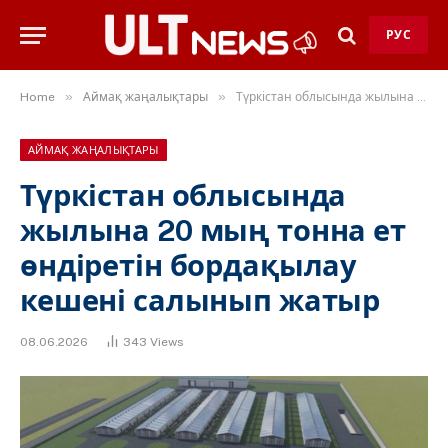
РУС
»
»
Home
Аймақ жаңалықтары
Түркістан облысында жылына 20 мың тонна ет өндіретін бордақылау кешені салынып жатыр
АЙМАҚ ЖАҢАЛЫҚТАРЫ
Түркістан облысында
жылына 20 мың тонна ет
өндіретін бордақылау
кешені салынып жатыр
08.06.2026
343
Views