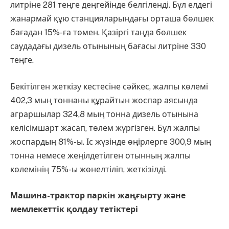
литріне 281 теңге деңгейінде белгіленді. Бұл елдегі
жанармай құю станцияларындағы орташа бөлшек
бағадан 15%-ға төмен. Қазіргі таңда бөлшек
саудадағы дизель отынының бағасы литріне 330
теңге.
Бекітілген жеткізу кестесіне сәйкес, жалпы көлемі
402,3 мың тоннаны құрайтын жоспар аясында
аграршылар 324,8 мың тонна дизель отынына
келісімшарт жасап, төлем жүргізген. Бұл жалпы
жоспардың 81%-ы. Іс жүзінде өңірлерге 300,9 мың
тонна немесе жеңілдетілген отынның жалпы
көлемінің 75%-ы жөнелтіліп, жеткізілді.
Машина-трактор паркін жаңғырту және
мемлекеттік қолдау тетіктері