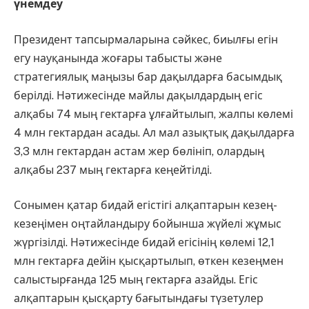
үнемдеу
Президент тапсырмаларына сәйкес, биылғы егін
егу науқанында жоғары табысты және
стратегиялық маңызы бар дақылдарға басымдық
берілді. Нәтижесінде майлы дақылдардың егіс
алқабы 74 мың гектарға ұлғайтылып, жалпы көлемі
4 млн гектардан асады. Ал мал азықтық дақылдарға
3,3 млн гектардан астам жер бөлініп, олардың
алқабы 237 мың гектарға кеңейтілді.
Сонымен қатар бидай егістігі алқаптарын кезең-
кезеңімен оңтайландыру бойынша жүйелі жұмыс
жүргізілді. Нәтижесінде бидай егісінің көлемі 12,1
млн гектарға дейін қысқартылып, өткен кезеңмен
салыстырғанда 125 мың гектарға азайды. Егіс
алқаптарын қысқарту бағытындағы түзетулер