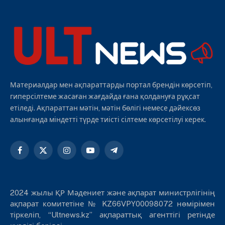
Материалдар мен ақпараттарды портал брендін көрсетіп,
гиперсілтеме жасаған жағдайда ғана қолдануға рұқсат
етіледі. Ақпараттан мәтін, мәтін бөлігі немесе дәйексөз
алынғанда міндетті түрде тиісті сілтеме көрсетілуі керек.
Facebook
X
Instagram
YouTube
Telegram
(Twitter)
2024 жылы ҚР Мәдениет және ақпарат министрлігінің
ақпарат комитетіне № KZ66VPY00098072 нөмірімен
тіркеліп, “Ultnews.kz” ақпараттық агенттігі ретінде