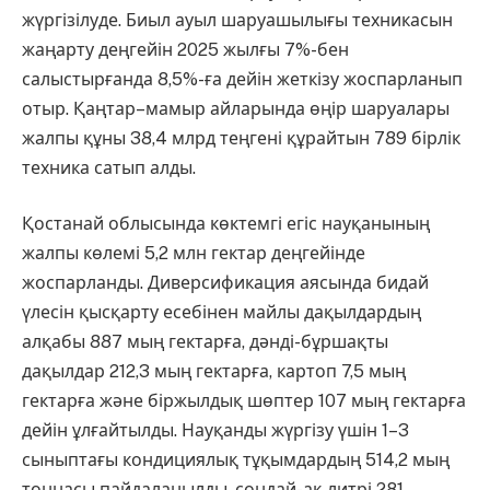
жүргізілуде. Биыл ауыл шаруашылығы техникасын
жаңарту деңгейін 2025 жылғы 7%-бен
салыстырғанда 8,5%-ға дейін жеткізу жоспарланып
отыр. Қаңтар–мамыр айларында өңір шаруалары
жалпы құны 38,4 млрд теңгені құрайтын 789 бірлік
техника сатып алды.
Қостанай облысында көктемгі егіс науқанының
жалпы көлемі 5,2 млн гектар деңгейінде
жоспарланды. Диверсификация аясында бидай
үлесін қысқарту есебінен майлы дақылдардың
алқабы 887 мың гектарға, дәнді-бұршақты
дақылдар 212,3 мың гектарға, картоп 7,5 мың
гектарға және біржылдық шөптер 107 мың гектарға
дейін ұлғайтылды. Науқанды жүргізу үшін 1–3
сыныптағы кондициялық тұқымдардың 514,2 мың
тоннасы пайдаланылды, сондай-ақ литрі 281