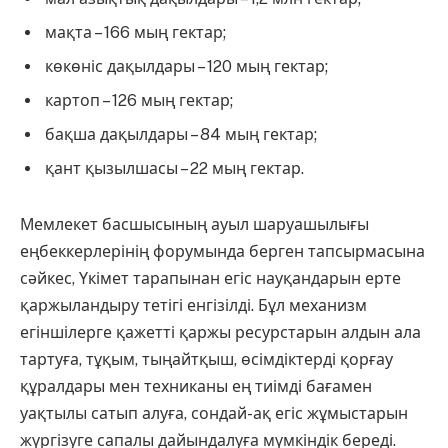
мақта – 166 мың гектар;
көкөніс дақылдары – 120 мың гектар;
картоп – 126 мың гектар;
бақша дақылдары – 84 мың гектар;
қант қызылшасы – 22 мың гектар.
Мемлекет басшысының ауыл шаруашылығы
еңбеккерлерінің форумында берген тапсырмасына
сәйкес, Үкімет тарапынан егіс науқандарын ерте
қаржыландыру тетігі енгізілді. Бұл механизм
егіншілерге қажетті қаржы ресурстарын алдын ала
тартуға, тұқым, тыңайтқыш, өсімдіктерді қорғау
құралдары мен техниканы ең тиімді бағамен
уақтылы сатып алуға, сондай-ақ егіс жұмыстарын
жүргізуге сапалы дайындалуға мүмкіндік береді.