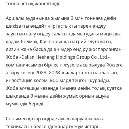
тонна астық жөнелтілді.
Аршалы ауданында жылына 3 млн тоннаға дейін
шикізатты өңдейтін ірі астықты терең өңдеу
зауытын салу өңдеу саласын дамытудағы маңызды
қадам болмақ. Кәсіпорында натрий глутаматы,
лизин және басқа да өнімдер өндіру жоспарланған.
Жоба «Dalian Hesheng Holdings Group Co., Ltd.»
компаниясымен бірлесіп жүзеге асырылуда. Жүзеге
асыру кезеңі 2026–2028 жылдарға жоспарланған,
инвестиция көлемі 900 млрд теңгені құрайды.
Жоба алғашқы кезеңде 1 мыңға дейін, толық қуатқа
шыққанда 3 мыңға дейін жұмыс орнын ашуға
мүмкіндік береді.
Сонымен қатар өңірде ауыл шаруашылығы
техникасын белсенді жаңарту жұмыстары