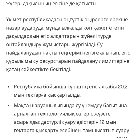
жүгері дақылының егісіне де қатысты.
Үкімет республикадағы оңтүстік өңірлерге ерекше
назар аударуда, мұнда ылғалды көп қажет ететін
дақылдардың егіс алқаптарын жүйелі түрде
оңтайландыру жұмыстары жүргізілді. Су
пайдаланудың нақты теңгерімі негізге алынып, егіс
құрылымы су ресурстарын пайдалану лимиттеріне
қатаң сәйкестікте бекітілді.
Республика бойынша күріштің егіс алқабы 20,2
мың гектарға қысқартылды.
Мақта шаруашылығында су үнемдеу бағытына
арналған технологиялық өзгеріс жүзеге
асырылды: дәстүрлі суару әдістерін 12 мың
гектарға қысқарту есебінен, тамшылатып суару