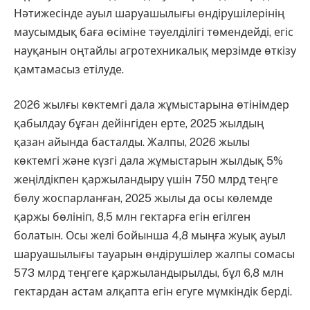
Нәтижесінде ауыл шаруашылығы өндірушілерінің
маусымдық баға өсіміне тәуелділігі төмендейді, егіс
науқанын оңтайлы агротехникалық мерзімде өткізу
қамтамасыз етілуде.
2026 жылғы көктемгі дала жұмыстарына өтінімдер
қабылдау бұған дейінгіден ерте, 2025 жылдың
қазан айында басталды. Жалпы, 2026 жылы
көктемгі және күзгі дала жұмыстарын жылдық 5%
жеңілдікпен қаржыландыру үшін 750 млрд теңге
бөлу жоспарланған, 2025 жылы да осы көлемде
қаржы бөлініп, 8,5 млн гектарға егін егілген
болатын. Осы желі бойынша 4,8 мыңға жуық ауыл
шаруашылығы тауарын өндірушілер жалпы сомасы
573 млрд теңгеге қаржыландырылды, бұл 6,8 млн
гектардан астам алқапта егін егуге мүмкіндік берді.