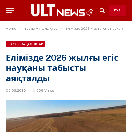
РУС
»
»
Home
Басты жаңалықтар
Елімізде 2026 жылғы егіс науқаны табысты аяқталды
БАСТЫ ЖАҢАЛЫҚТАР
Елімізде 2026 жылғы егіс
науқаны табысты
аяқталды
08.06.2026
538
Views