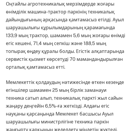
Оңтайлы агротехникалық мерзімдерде жоғары
өнімділік машина-трактор паркінің техникалық
дайындығының арқасында қамтамасыз етілді. Ауыл
шаруашылығы құрылымдарының қарамағында
133,9 мың трактор, шамамен 5,6 мың жоғары өнімді
егіс кешені, 71,4 мың сепкіш және 188,5 мың
топырақ өңдеу құралы болды. Егістік алқаптарында
сервистік қызмет көрсетуді 70 мамандандырылған
орталық қамтамасыз етті.
Мемлекеттік қолдаудың нәтижесінде өткен кезеңде
егіншілер шамамен 25 мың бірлік заманауи
техника сатып алып, техникалық паркті жыл сайын
жаңару деңгейін 6,5%-ға жеткізді. Алдағы егіс
науқаны қарсаңында Мемлекет басшысы Ауыл
шаруашылығы министрлігіне техника паркін
жаңғырту қарқынын жеделдету міндетін жүктеді.