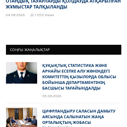
ОТАНДЫҚ ТАУАРЛАРДЫ ҚОЛДАУДА АТҚАРЫЛҒАН
ЖҰМЫСТАР ТАЛҚЫЛАНДЫ
04.08.2026
1 053
Views
СОҢҒЫ ЖАҢАЛЫҚТАР
ҚҰҚЫҚТЫҚ СТАТИСТИКА ЖӘНЕ
АРНАЙЫ ЕСЕПКЕ АЛУ ЖӨНІНДЕГІ
КОМИТЕТТІҢ ҚЫЗЫЛОРДА ОБЛЫСЫ
БОЙЫНША ДЕПАРТАМЕНТІНІҢ
БАСШЫСЫ ТАҒАЙЫНДАЛДЫ
05.08.2026
ЦИФРЛАНДЫРУ САЛАСЫН ДАМЫТУ
АЯСЫНДА САЛЫНАТЫН ЖАҢА
ОРТАЛЫҚТЫҢ ЖОБАСЫ