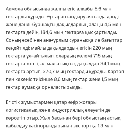
Ақмола облысында жалпы егіс алқабы 5,6 млн
гектарды құрады. Әртараптандыру аясында дәнді
және дәнді-бұршақты дақылдардың алаңы 4,5 млн
гектарға дейін, 184,6 мың гектарға қысқартылды.
Соның есебінен анағұрлым сұранысқа ие бағыттар
кеңейтілді: майлы дақылдардың егісін 220 мың
гектарға ұлғайтылып, олардың көлемі 715 мың
гектарға жетті, ал мал азықтық дақылдар 34,1 мың
гектарға артып, 370,7 мың гектарды құрады. Картоп
пен көкөніс тиісінше 8,6 мың гектар және 1,5 мың
гектар аумаққа орналастырылды.
Егістік жұмыстармен қатар өңір жоғары
логистикалық және индустриялық әлеуетін де
көрсетіп отыр. Жыл басынан бері облыстың астық
қабылдау кәсіпорындарынан экспортқа 1,9 млн