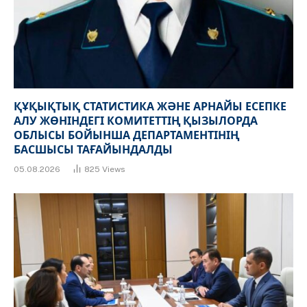
ҚҰҚЫҚТЫҚ СТАТИСТИКА ЖӘНЕ АРНАЙЫ ЕСЕПКЕ
АЛУ ЖӨНІНДЕГІ КОМИТЕТТІҢ ҚЫЗЫЛОРДА
ОБЛЫСЫ БОЙЫНША ДЕПАРТАМЕНТІНІҢ
БАСШЫСЫ ТАҒАЙЫНДАЛДЫ
05.08.2026
825
Views