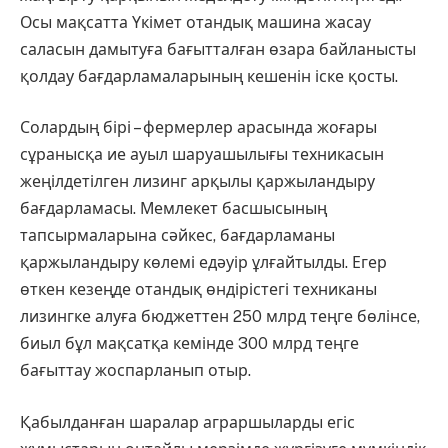
Осы мақсатта Үкімет отандық машина жасау
саласын дамытуға бағытталған өзара байланысты
қолдау бағдарламаларының кешенін іске қосты.
Солардың бірі – фермерлер арасында жоғары
сұранысқа ие ауыл шаруашылығы техникасын
жеңілдетілген лизинг арқылы қаржыландыру
бағдарламасы. Мемлекет басшысының
тапсырмаларына сәйкес, бағдарламаны
қаржыландыру көлемі едәуір ұлғайтылды. Егер
өткен кезеңде отандық өндірістегі техниканы
лизингке алуға бюджеттен 250 млрд теңге бөлінсе,
биыл бұл мақсатқа кемінде 300 млрд теңге
бағыттау жоспарланып отыр.
Қабылданған шаралар аграршыларды егіс