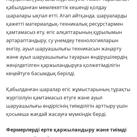
қабылданған мемлекеттік кешенді қолдау
шаралары ықпал етті. Атап айтқанда, шаруаларды
қажетті материалдық-техникалық ресурстармен
қамтамасыз ету, егіс алқаптарының құрылымын
әртараптандыру, су үнемдеу технологияларын
енгізу, ауыл шаруашылығы техникасын жаңарту
және ауыл шаруашылығы тауарын өндірушілердің
жеңілдетілген қаржыландыруға қолжетімділігін
кеңейтуге басымдық берілді.
Қабылданған шаралар егіс жұмыстарының тұрақты
жүргізілуін қамтамасыз етуге және ауыл
шаруашылығы өндірісінің тиімділігін арттыру үшін
қосымша жағдай жасауға мүмкіндік берді.
Фермерлерді ерте қаржыландыру және тиімді