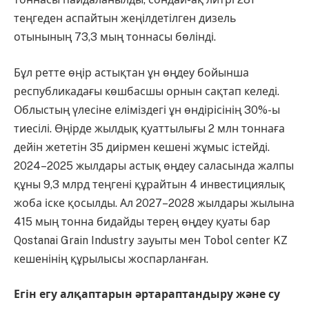
теңгеден аспайтын жеңілдетілген дизель
отынының 73,3 мың тоннасы бөлінді.
Бұл ретте өңір астықтан ұн өңдеу бойынша
республикадағы көшбасшы орнын сақтап келеді.
Облыстың үлесіне еліміздегі ұн өндірісінің 30%-ы
тиесілі. Өңірде жылдық қуаттылығы 2 млн тоннаға
дейін жететін 35 диірмен кешені жұмыс істейді.
2024–2025 жылдары астық өңдеу саласында жалпы
құны 9,3 млрд теңгені құрайтын 4 инвестициялық
жоба іске қосылды. Ал 2027–2028 жылдары жылына
415 мың тонна бидайды терең өңдеу қуаты бар
Qostanai Grain Industry зауыты мен Tobol center KZ
кешенінің құрылысы жоспарланған.
Егін егу алқаптарын әртараптандыру және су