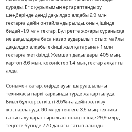
құрады. Егіс құрылымын әртараптандыру
шеңберінде дәнді дақылдар алқабы 2,9 млн
гектарға дейін оңтайландырылды, оның ішінде
бидай – 1,9 млн гектар. Бұл ретте жоғары сұранысқа
ие дақылдарға баса назар аударылып отыр: майлы
дақылдар алқабы екінші жыл қатарынан 1 млн
гектарға жеткізілді. Жемшөп дақылдары 405 мың,
картоп 8,6 мың, көкөністер 1,4 мың гектар алқапты
алды.
Сонымен қатар, өңірде ауыл шаруашылығы
техникасы паркі қарқынды түрде жаңартылуда.
Биыл бұл көрсеткішті 8,5%-ға дейін жеткізу
жоспарлануда. 90 млрд теңгеге 3,5 мың техника
сатып алу қарастырылған, оның ішінде 29,9 млрд
теңгеге бүгінде 770 данасы сатып алынды.