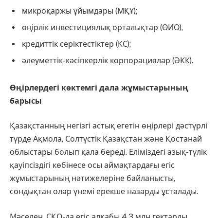
микроқаржы ұйымдары (МҚҰ);
өңірлік инвестициялық орталықтар (ӨИО),
кредиттік серіктестіктер (КС);
әлеуметтік-кәсіпкерлік корпорациялар (ӘКК).
Өңірлердегі көктемгі дала жұмыстарының
барысы
Қазақстанның негізгі астық егетін өңірлері дәстүрлі
түрде Ақмола, Солтүстік Қазақстан және Қостанай
облыстары болып қала береді. Еліміздегі азық-түлік
қауіпсіздігі көбінесе осы аймақтардағы егіс
жұмыстарының нәтижелеріне байланысты,
сондықтан олар үнемі ерекше назарды ұсталады.
Мәселен, СҚО-да егіс алқабы 4,3 млн гектарды