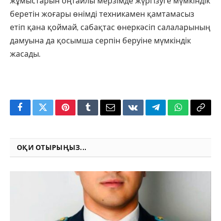
жұмыстарын оңтайлы мерзімде жүргізуге мүмкіндік
беретін жоғары өнімді техникамен қамтамасыз
етіп қана қоймай, сабақтас өнеркәсіп салаларының
дамуына да қосымша серпін беруіне мүмкіндік
жасады.
Facebook
Twitter
Pinterest
Tumblr
Email
VKontakte
Telegram
WhatsApp
Copy
Link
ОҚИ ОТЫРЫҢЫЗ...