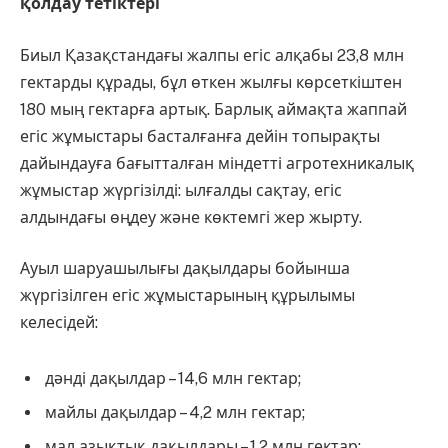
қолдау тетіктері
Биыл Қазақстандағы жалпы егіс алқабы 23,8 млн
гектарды құрады, бұл өткен жылғы көрсеткіштен
180 мың гектарға артық. Барлық аймақта жаппай
егіс жұмыстары басталғанға дейін топырақты
дайындауға бағытталған міндетті агротехникалық
жұмыстар жүргізілді: ылғалды сақтау, егіс
алдындағы өңдеу және көктемгі жер жырту.
Ауыл шаруашылығы дақылдары бойынша
жүргізілген егіс жұмыстарының құрылымы
келесідей:
дәнді дақылдар – 14,6 млн гектар;
майлы дақылдар – 4,2 млн гектар;
мал азықтық дақылдары – 1,2 млн гектар;