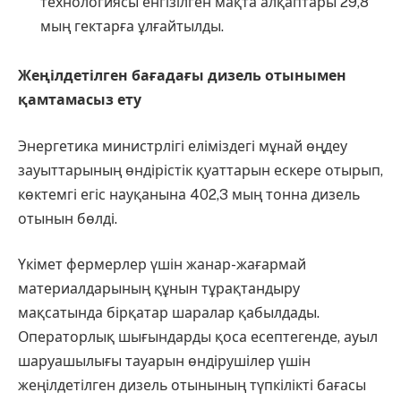
технологиясы енгізілген мақта алқаптары 29,8
мың гектарға ұлғайтылды.
Жеңілдетілген бағадағы дизель отынымен
қамтамасыз ету
Энергетика министрлігі еліміздегі мұнай өңдеу
зауыттарының өндірістік қуаттарын ескере отырып,
көктемгі егіс науқанына 402,3 мың тонна дизель
отынын бөлді.
Үкімет фермерлер үшін жанар-жағармай
материалдарының құнын тұрақтандыру
мақсатында бірқатар шаралар қабылдады.
Операторлық шығындарды қоса есептегенде, ауыл
шаруашылығы тауарын өндірушілер үшін
жеңілдетілген дизель отынының түпкілікті бағасы