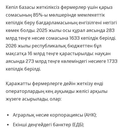
Кепіл базасы жеткіліксіз фермерлер үшін қарыз
сомасының 85%-ы мөлшерінде мемлекеттік
кепілдік беру бағдарламасының енгізілгені негізгі
көмек болды. 2025 жылы осы құрал аясында 283
млрд теңге несие сомасына 1633 кепілдік берілді.
2026 жылы республикалық бюджеттен бұл
мақсатқа 16 млрд теңге қарастырылды: науқан
аясында 273 млрд теңге көлеміндегі несиеге 1733
кепілдік берілді.
Қаражатты фермерлерге дейін жеткізу енді
операторлардың кең ауқымды желісі арқылы
жүзеге асырылады, олар:
Аграрлық несие корпорациясы (АНК);
Екінші деңгейдегі банктер (ЕДБ);