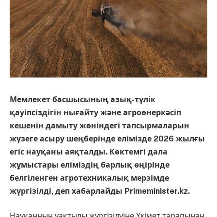
Мемлекет басшысының азық-түлік
қауіпсіздігін нығайту және агроөнеркәсіп
кешенін дамыту жөніндегі тапсырмаларын
жүзеге асыру шеңберінде елімізде 2026 жылғы
егіс науқаны аяқталды. Көктемгі дала
жұмыстары еліміздің барлық өңірінде
белгіленген агротехникалық мерзімде
жүргізілді, деп хабарлайды Primeminister.kz.
Науқанның уақтылы жүргізілуіне Үкімет тарапынан