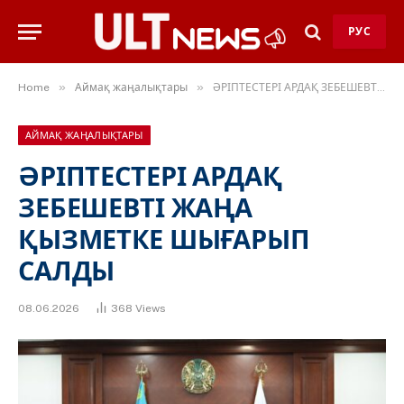
РУС
»
»
Home
Аймақ жаңалықтары
ӘРІПТЕСТЕРІ АРДАҚ ЗЕБЕШЕВТІ ЖАҢА ҚЫЗМЕТКЕ ШЫҒАРЫП САЛДЫ
АЙМАҚ ЖАҢАЛЫҚТАРЫ
ӘРІПТЕСТЕРІ АРДАҚ
ЗЕБЕШЕВТІ ЖАҢА
ҚЫЗМЕТКЕ ШЫҒАРЫП
САЛДЫ
08.06.2026
368
Views