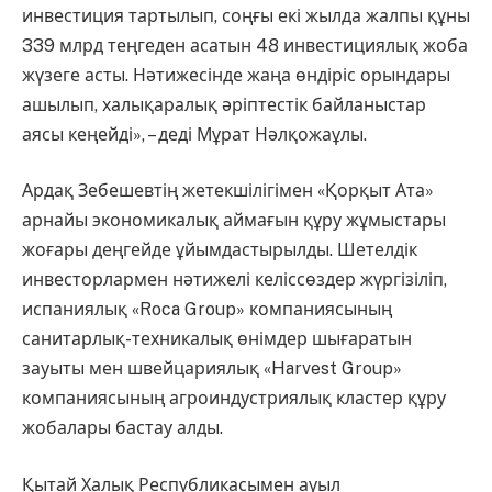
инвестиция тартылып, соңғы екі жылда жалпы құны
339 млрд теңгеден асатын 48 инвестициялық жоба
жүзеге асты. Нәтижесінде жаңа өндіріс орындары
ашылып, халықаралық әріптестік байланыстар
аясы кеңейді», – деді Мұрат Нәлқожаұлы.
Ардақ Зебешевтің жетекшілігімен «Қорқыт Ата»
арнайы экономикалық аймағын құру жұмыстары
жоғары деңгейде ұйымдастырылды. Шетелдік
инвесторлармен нәтижелі келіссөздер жүргізіліп,
испаниялық «Roca Group» компаниясының
санитарлық-техникалық өнімдер шығаратын
зауыты мен швейцариялық «Harvest Group»
компаниясының агроиндустриялық кластер құру
жобалары бастау алды.
Қытай Халық Республикасымен ауыл