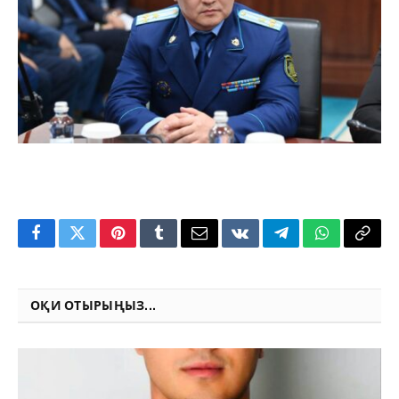
Facebook
Twitter
Pinterest
Tumblr
Email
VKontakte
Telegram
WhatsApp
Copy
Link
ОҚИ ОТЫРЫҢЫЗ...