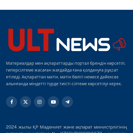
Материалдар мен ақпараттарды портал брендін көрсетіп,
гиперсілтеме жасаған жағдайда ғана қолдануға рұқсат
етіледі. Ақпараттан мәтін, мәтін бөлігі немесе дәйексөз
алынғанда міндетті түрде тиісті сілтеме көрсетілуі керек.
Facebook
X
Instagram
YouTube
Telegram
(Twitter)
2024 жылы ҚР Мәдениет және ақпарат министрлігінің