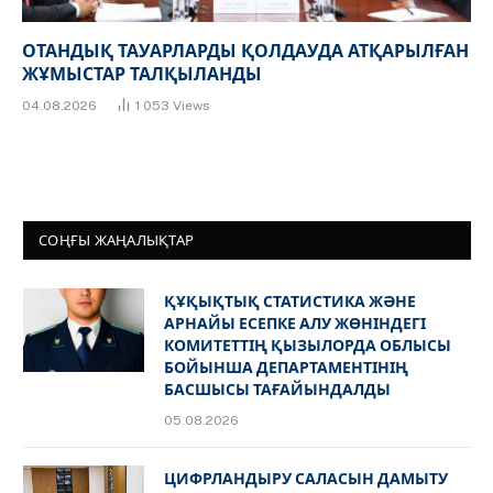
ОТАНДЫҚ ТАУАРЛАРДЫ ҚОЛДАУДА АТҚАРЫЛҒАН
ЖҰМЫСТАР ТАЛҚЫЛАНДЫ
04.08.2026
1 053
Views
СОҢҒЫ ЖАҢАЛЫҚТАР
ҚҰҚЫҚТЫҚ СТАТИСТИКА ЖӘНЕ
АРНАЙЫ ЕСЕПКЕ АЛУ ЖӨНІНДЕГІ
КОМИТЕТТІҢ ҚЫЗЫЛОРДА ОБЛЫСЫ
БОЙЫНША ДЕПАРТАМЕНТІНІҢ
БАСШЫСЫ ТАҒАЙЫНДАЛДЫ
05.08.2026
ЦИФРЛАНДЫРУ САЛАСЫН ДАМЫТУ