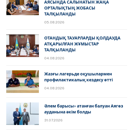
АЯСЫНДА САЛЫНАТЫН ЖАҢА
ОРТАЛЫҚТЫҢ ЖОБАСЫ
ТАЛҚЫЛАНДЫ
05.08.2026
ОТАНДЫҚ ТАУАРЛАРДЫ ҚОЛДАУДА
АТҚАРЫЛҒАН ЖҰМЫСТАР
ТАЛҚЫЛАНДЫ
04.08.2026
Жазғы лагерьде оқушылармен
профилактикалық кездесу өтті
04.08.2026
Әлем барысы» атанған балуан Аягөз
ауданына әкім болды
31.07.2026