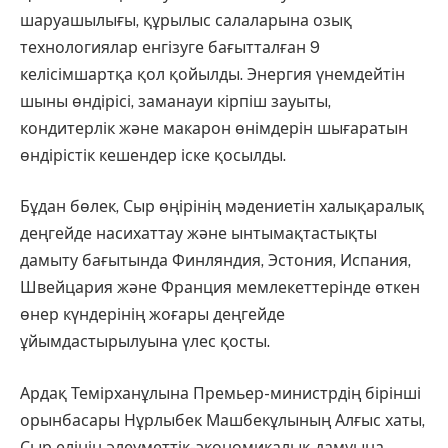
шаруашылығы, құрылыс салаларына озық
технологиялар енгізуге бағытталған 9
келісімшартқа қол қойылды. Энергия үнемдейтін
шыны өндірісі, заманауи кірпіш зауыты,
кондитерлік және макарон өнімдерін шығаратын
өндірістік кешендер іске қосылды.
Бұдан бөлек, Сыр өңірінің мәдениетін халықаралық
деңгейде насихаттау және ынтымақтастықты
дамыту бағытында Финляндия, Эстония, Испания,
Швейцария және Франция мемлекеттерінде өткен
өнер күндерінің жоғары деңгейде
ұйымдастырылуына үлес қосты.
Ардақ Темірханұлына Премьер-министрдің бірінші
орынбасары Нұрлыбек Машбекұлының Алғыс хаты,
Сыр елінің әлеуметтік-экономикалық дамуына