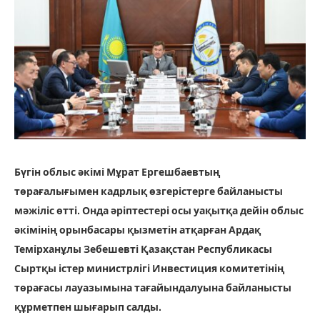
Бүгін облыс әкімі Мұрат Ергешбаевтың
төрағалығымен кадрлық өзгерістерге байланысты
мәжіліс өтті. Онда әріптестері осы уақытқа дейін облыс
әкімінің орынбасары қызметін атқарған Ардақ
Темірханұлы Зебешевті Қазақстан Республикасы
Сыртқы істер министрлігі Инвестиция комитетінің
төрағасы лауазымына тағайындалуына байланысты
құрметпен шығарып салды.