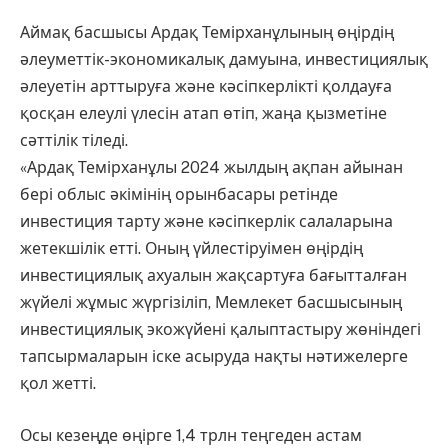
Аймақ басшысы Ардақ Темірханұлының өңірдің
әлеуметтік-экономикалық дамуына, инвестициялық
әлеуетін арттыруға және кәсіпкерлікті қолдауға
қосқан елеулі үлесін атап өтіп, жаңа қызметіне
сәттілік тіледі.
«Ардақ Темірханұлы 2024 жылдың ақпан айынан
бері облыс әкімінің орынбасары ретінде
инвестиция тарту және кәсіпкерлік салаларына
жетекшілік етті. Оның үйлестіруімен өңірдің
инвестициялық ахуалын жақсартуға бағытталған
жүйелі жұмыс жүргізіліп, Мемлекет басшысының
инвестициялық экожүйені қалыптастыру жөніндегі
тапсырмаларын іске асыруда нақты нәтижелерге
қол жетті.
Осы кезеңде өңірге 1,4 трлн теңгеден астам