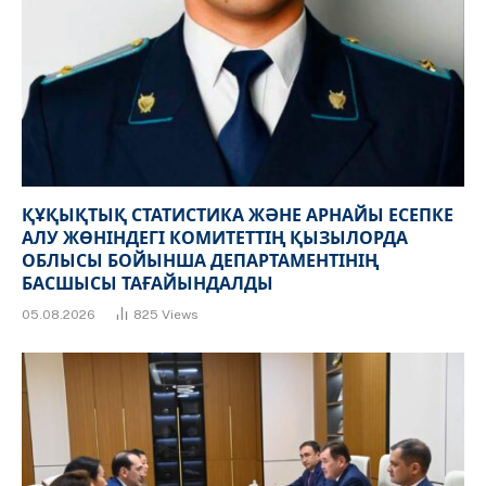
ҚҰҚЫҚТЫҚ СТАТИСТИКА ЖӘНЕ АРНАЙЫ ЕСЕПКЕ
АЛУ ЖӨНІНДЕГІ КОМИТЕТТІҢ ҚЫЗЫЛОРДА
ОБЛЫСЫ БОЙЫНША ДЕПАРТАМЕНТІНІҢ
БАСШЫСЫ ТАҒАЙЫНДАЛДЫ
05.08.2026
825
Views