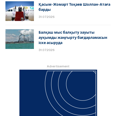
Қасым-Жомарт Тоқаев Шолпан-Атаға
барды
31.07.2026
Балқаш мыс балқыту зауыты
ауқымды жаңғырту бағдарламасын
іске асыруда
31.07.2026
Advertisement