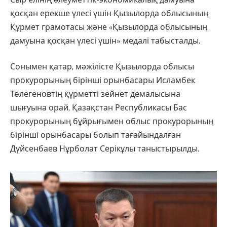
қосқан ерекше үлесі үшін Қызылорда облысының
Құрмет грамотасы және «Қызылорда облысының
дамуына қосқан үлесі үшін» медалі табысталды.
Сонымен қатар, мәжілісте Қызылорда облысы
прокурорының бірінші орынбасары Исламбек
Төлегеновтің құрметті зейнет демалысына
шығуына орай, Қазақстан Республикасы Бас
прокурорының бұйрығымен облыс прокурорының
бірінші орынбасары болып тағайындалған
Дүйсенбаев Нұрболат Серікұлы таныстырылды.