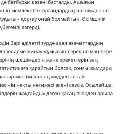
ін де бетбұрыс кезеңі басталды. Ашығын
 үшін мемлекеттік органдардың шешімдеріне
 құқығын қорғау оңай болмайтын. Әкімшілік
үбегейлі өзгерді.
ің бәрі әділетті түрде адал азаматтардың
р дәлелдеме жинау жұмысына ерекше мән бере
дерінің шешімдерін және әрекеттерін заң
 Статистикаға қарайтын болсақ, соңғы жылдары
аттар мен бизнестің мүддесіне сай
есінің нақты нәтижесі екені сөзсіз. Осылайша,
лдерін жақтайды» деген қасаң пікірден арыла
і мемлекеттік аппарат жұмысының сапасын