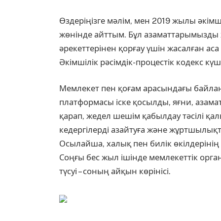
Өздеріңізге мәлім, мен 2019 жылы әкімші
жөнінде айттым. Бұл азаматтарымызды ж
әрекеттерінен қорғау үшін жасалған ас
Әкімшілік рәсімдік-процестік кодекс күш
Мемлекет пен қоғам арасындағы байлан
платформасы іске қосылды, яғни, азама
қарап, жедел шешім қабылдау тәсілі қа
кедергілерді азайтуға және жұртшылықты
Осылайша, халық пен билік өкілдерінің
Соңғы бес жыл ішінде мемлекеттік орга
түсуі – соның айқын көрінісі.