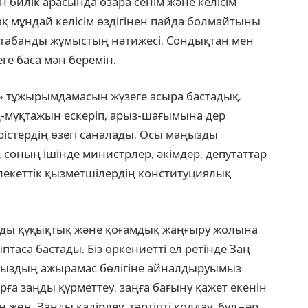
ен билік арасында өзара сенім және келісім
рақ мұндай келісім өздігінен пайда болмайтыны
ы табанды жұмыстың нәтижесі. Сондықтан мен
еге баса мән беремін.
т» тұжырымдамасын жүзеге асыра бастадық.
ң-мұқтажын ескеріп, арыз-шағымына дер
ерістердің өзегі саналады. Осы маңызды
і, соның ішінде министрлер, әкімдер, депутаттар
млекеттік қызметшілердің конституциялық
мды құқықтық және қоғамдық жаңғыру жолына
ыптаса бастады. Біз өркениетті ел ретінде Заң
мыздың ажырамас бөлігіне айналдыруымыз
арға заңды құрметтеу, заңға бағыну қажет екенін
жөн. Заңды қадірлеу, тәртіпті қолдау, бұл – әр