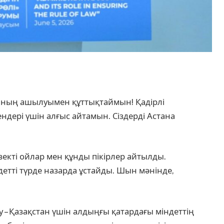
ның ашылуымен құттықтаймын! Қадірлі
дері үшін алғыс айтамын. Сіздерді Астана
кті ойлар мен құнды пікірлер айтылды.
детті түрде назарда ұстайды. Шын мәнінде,
.
 – Қазақстан үшін алдыңғы қатардағы міндеттің