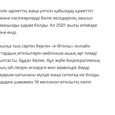
лік әділеттің жаңа үлгісін қабылдау қажеттігі
әне кәсіпкерлерді билік өкілдерінің заңсыз
а маңызды қадам болды. Ал 2021 жылы елімізде
іне енді.
ысқа тың серпін берген «е-Өтініш» онлайн
ттардың өтініштерін мейлінше ашық әрі тиімді
лыптасты. Бұдан бөлек, бұл жүйе бюрократиялық
ң ой-пікірін ескеруге мол мүмкіндік берді.
 қарым-қатынасы мүлде жаңа сипатқа ие болды.
ндарға шамамен 16 миллион өтініштің келіп