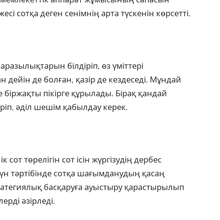
 сотқа деген сенімнің арта түскенін көрсетті.
разылықтарын білдіріп, өз үміттері
 дейін де болған, қазір де кездеседі. Мұндай
біржақты пікірге құрылады. Бірақ қандай
ріп, әділ шешім қабылдау керек.
сот төрелігін сот ісін жүргізудің дербес
Күн тәртібінде сотқа шағымданудың қасаң
стратегиялық басқаруға ауыстыру қарастырылып
лерді әзірледі.