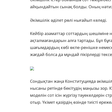
айқындайтын сынақ болды. Оның нәтижесі
Әкімшілік әділет рөлі нығайып келеді.
Кейбір азаматтар соттардың шешіміне на
ақталмағандарын алға тартады. Бұл бұған
шағымдардың көбі өкпе-ренішке немесе 
жағдай болса да мұндай пікірлерді тексе
Сондықтан жаңа Конституцияда әкімшілік 
нысаны ретінде бекітудің маңызы зор. 
моделін сот ісін жүргізу тәуекелдерін 
отыр. Үкімет қазірдің өзінде тиісті ереже