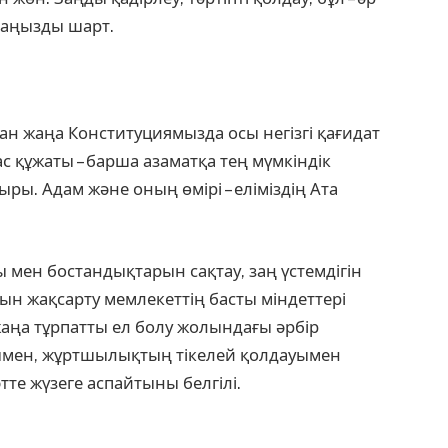
маңызды шарт.
 жаңа Конституциямызда осы негізгі қағидат
 құжаты – барша азаматқа тең мүмкіндік
ыры. Адам және оның өмірі – еліміздің Ата
мен бостандықтарын сақтау, заң үстемдігін
ын жақсарту мемлекеттің басты міндеттері
жаңа тұрпатты ел болу жолындағы әрбір
ымен, жұртшылықтың тікелей қолдауымен
те жүзеге аспайтыны белгілі.