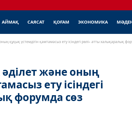
АЙМАҚ
САЯСАТ
ҚОҒАМ
ЭКОНОМИКА
МӘДЕ
оның құқық үстемдігін қамтамасыз ету ісіндегі рөлі» атты халықаралық фор
 әділет және оның
амасыз ету ісіндегі
ық форумда сөз