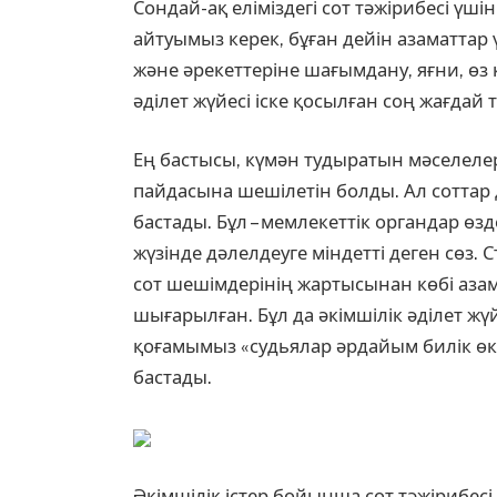
Сондай-ақ еліміздегі сот тәжірибесі үш
айтуымыз керек, бұған дейін азаматтар
және әрекеттеріне шағымдану, яғни, өз
әділет жүйесі іске қосылған соң жағдай т
Ең бастысы, күмән тудыратын мәселелерд
пайдасына шешілетін болды. Ал сотта
бастады. Бұл – мемлекеттік органдар өз
жүзінде дәлелдеуге міндетті деген сөз.
сот шешімдерінің жартысынан көбі азам
шығарылған. Бұл да әкімшілік әділет жүй
қоғамымыз «судьялар әрдайым билік өкі
бастады.
Әкімшілік істер бойынша сот тәжірибес