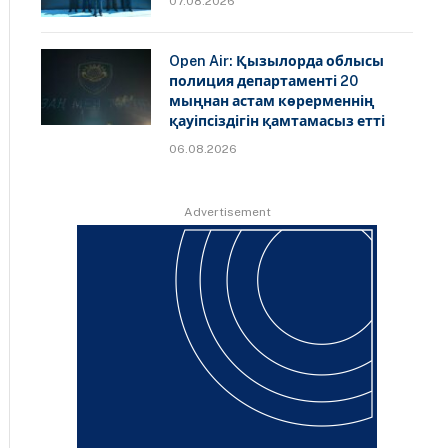
07.08.2026
Open Air: Қызылорда облысы
полиция департаменті 20
мыңнан астам көрерменнің
қауіпсіздігін қамтамасыз етті
06.08.2026
Advertisement