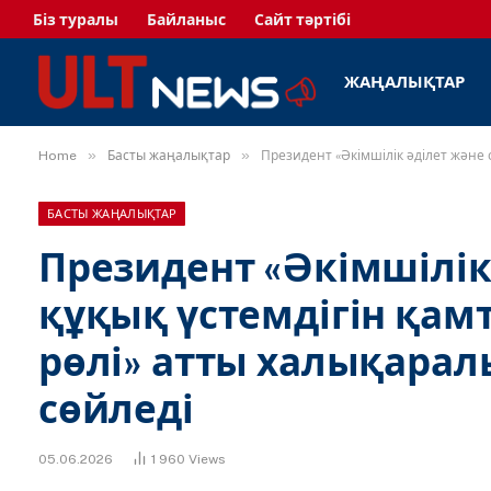
Біз туралы
Байланыс
Сайт тәртібі
ЖАҢАЛЫҚТАР
»
»
Home
Басты жаңалықтар
Президент «Әкімшілік әділет және 
БАСТЫ ЖАҢАЛЫҚТАР
Президент «Әкімшілік
құқық үстемдігін қамт
рөлі» атты халықарал
сөйледі
05.06.2026
1 960
Views