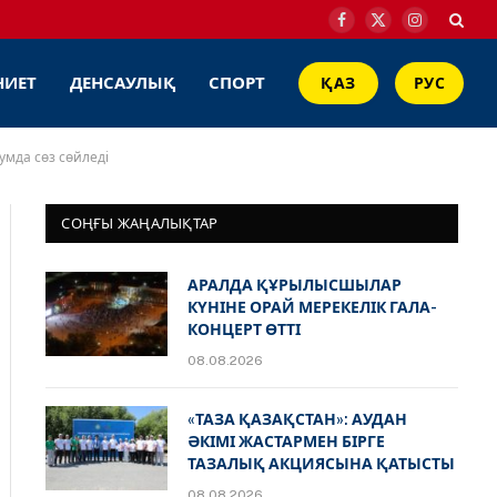
Facebook
X
Instagram
(Twitter)
НИЕТ
ДЕНСАУЛЫҚ
СПОРТ
ҚАЗ
РУС
умда сөз сөйледі
СОҢҒЫ ЖАҢАЛЫҚТАР
АРАЛДА ҚҰРЫЛЫСШЫЛАР
КҮНІНЕ ОРАЙ МЕРЕКЕЛІК ГАЛА-
КОНЦЕРТ ӨТТІ
08.08.2026
«ТАЗА ҚАЗАҚСТАН»: АУДАН
ӘКІМІ ЖАСТАРМЕН БІРГЕ
ТАЗАЛЫҚ АКЦИЯСЫНА ҚАТЫСТЫ
08.08.2026