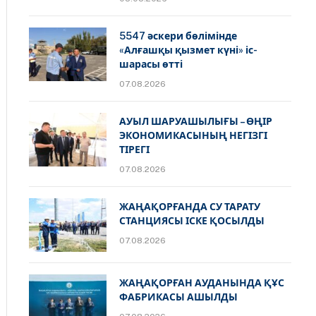
5547 әскери бөлімінде
«Алғашқы қызмет күні» іс-
шарасы өтті
07.08.2026
АУЫЛ ШАРУАШЫЛЫҒЫ – ӨҢІР
ЭКОНОМИКАСЫНЫҢ НЕГІЗГІ
ТІРЕГІ
07.08.2026
ЖАҢАҚОРҒАНДА СУ ТАРАТУ
СТАНЦИЯСЫ ІСКЕ ҚОСЫЛДЫ
07.08.2026
ЖАҢАҚОРҒАН АУДАНЫНДА ҚҰС
ФАБРИКАСЫ АШЫЛДЫ