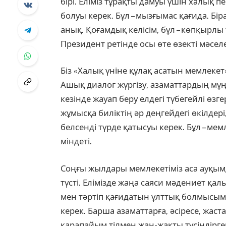
бірі. Еліміз тұрақты дамуы үшін халық п
болуы керек. Бұл – мызғымас қағида. Бі
анық. Қоғамдық келісім, бұл – көпқырл
Президент ретінде осы өте өзекті мәсел
Біз «Халық үніне құлақ асатын мемлеке
Ашық диалог жүргізу, азаматтардың мұ
кезінде жауап беру елдегі түбегейлі өзг
жұмысқа биліктің әр деңгейдегі өкілдер
белсенді түрде қатысуы керек. Бұл – ме
міндеті.
Соңғы жылдары мемлекетіміз аса ауқы
түсті. Елімізде жаңа саяси мәдениет қал
мен тәртіп қағидатын ұлттық болмысы
керек. Барша азаматтарға, әсіресе, жаст
қарапайым тілмен жан-жақты түсіндірген 