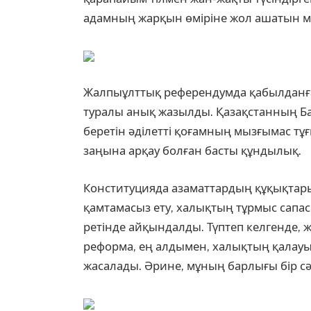
адамның жарқын өміріне жол ашатын 
Жалпыұлттық референдумда қабылданған
туралы анық жазылды. Қазақстанның Бас
беретін әділетті қоғамның мызғымас тұғ
заңына арқау болған басты құндылық.
Конституцияда азаматтардың құқықтары 
қамтамасыз ету, халықтың тұрмыс сапас
ретінде айқындалды. Түптеп келгенде, 
реформа, ең алдымен, халықтың қалау
жасалады. Әрине, мұның барлығы бір сәт