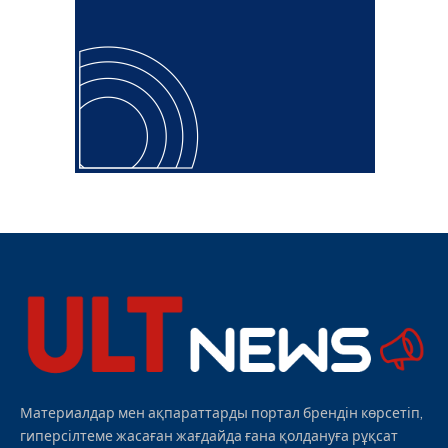
Материалдар мен ақпараттарды портал брендін көрсетіп,
гиперсілтеме жасаған жағдайда ғана қолдануға рұқсат