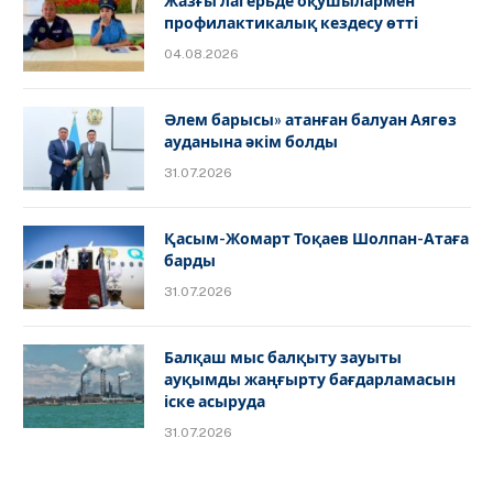
Жазғы лагерьде оқушылармен
профилактикалық кездесу өтті
04.08.2026
Әлем барысы» атанған балуан Аягөз
ауданына әкім болды
31.07.2026
Қасым-Жомарт Тоқаев Шолпан-Атаға
барды
31.07.2026
Балқаш мыс балқыту зауыты
ауқымды жаңғырту бағдарламасын
іске асыруда
31.07.2026