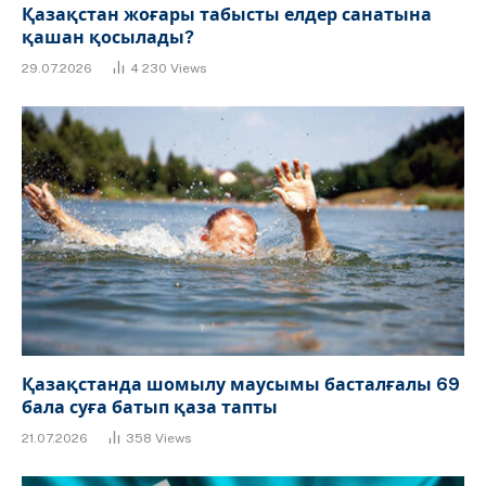
Қазақстан жоғары табысты елдер санатына
қашан қосылады?
29.07.2026
4 230
Views
Қазақстанда шомылу маусымы басталғалы 69
бала суға батып қаза тапты
21.07.2026
358
Views