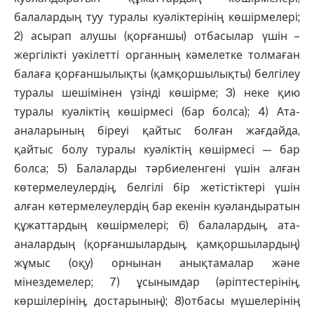
балалардың туу туралы куәліктерінің көшірмелері;
2) асырап алушы (қорғаншы) отбасылар үшін –
жергілікті уәкілетті органның кәмелетке толмаған
балаға қорғаншылықты (қамқоршылықты) белгілеу
туралы шешімінен үзінді көшірме; 3) неке қию
туралы куәліктің көшірмесі (бар болса); 4) Ата-
аналарының біреуі қайтыс болған жағдайда,
қайтыс болу туралы куәліктің көшірмесі — бар
болса; 5) Балаларды тәрбиеленгені үшін алған
көтермелеулердің, белгілі бір жетістіктері үшін
алған көтермелеулердің бар екенін куәландыратын
құжаттардың көшірмелері; 6) балалардың, ата-
аналардың (қорғаншылардың, қамқоршылардың)
жұмыс (оқу) орнынан анықтамалар және
мінездемелер; 7) ұсынымдар (әріптестерінің,
көршілерінің, достарының); 8)отбасы мүшелерінің