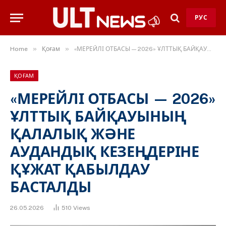
РУС
»
»
Home
Қоғам
«МЕРЕЙЛІ ОТБАСЫ — 2026» ҰЛТТЫҚ БАЙҚАУЫНЫҢ ҚАЛАЛЫҚ ЖӘНЕ АУДАНДЫҚ КЕЗЕҢДЕРІНЕ ҚҰЖАТ ҚАБЫЛДАУ БАСТАЛДЫ
ҚОҒАМ
«МЕРЕЙЛІ ОТБАСЫ — 2026»
ҰЛТТЫҚ БАЙҚАУЫНЫҢ
ҚАЛАЛЫҚ ЖӘНЕ
АУДАНДЫҚ КЕЗЕҢДЕРІНЕ
ҚҰЖАТ ҚАБЫЛДАУ
БАСТАЛДЫ
26.05.2026
510
Views