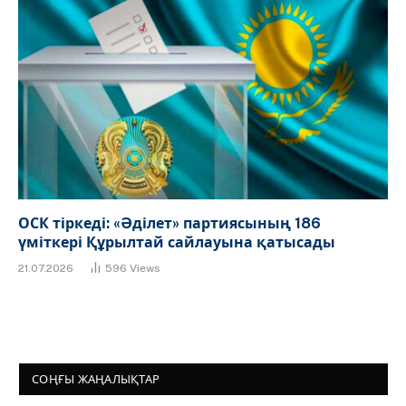
ОСК тіркеді: «Әділет» партиясының 186
үміткері Құрылтай сайлауына қатысады
21.07.2026
596
Views
СОҢҒЫ ЖАҢАЛЫҚТАР