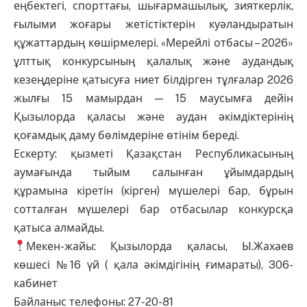
еңбектегі, спорттағы, шығармашылық, зияткерлік,
ғылыми жоғары жетістіктерін куәландыратын
құжаттардың көшірмелері. «Мерейлі отбасы – 2026»
ұлттық конкурсының қалалық және аудандық
кезеңдеріне қатысуға ниет білдірген тұлғалар 2026
жылғы 15 мамырдан — 15 маусымға дейін
Қызылорда қаласы және аудан әкімдіктерінің
қоғамдық даму бөлімдеріне өтінім береді.
Ескерту: қызметі Қазақстан Республикасының
аумағында тыйым салынған ұйымдардың
құрамына кіретін (кірген) мүшелері бар, бұрын
сотталған мүшелері бар отбасылар конкурсқа
қатыса алмайды.
Мекен-жайы: Қызылорда қаласы, Ы.Жахаев
көшесі №16 үй ( қала әкімдігінің ғимараты), 306-
кабинет
Байланыс телефоны: 27-20-81