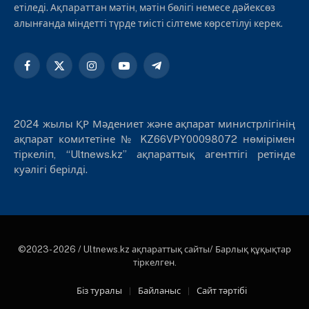
етіледі. Ақпараттан мәтін, мәтін бөлігі немесе дәйексөз
алынғанда міндетті түрде тиісті сілтеме көрсетілуі керек.
Facebook
X
Instagram
YouTube
Telegram
(Twitter)
2024 жылы ҚР Мәдениет және ақпарат министрлігінің
ақпарат комитетіне № KZ66VPY00098072 нөмірімен
тіркеліп, “Ultnews.kz” ақпараттық агенттігі ретінде
куәлігі берілді.
©2023- 2026 / Ultnews.kz ақпараттық сайты/ Барлық құқықтар
тіркелген.
Біз туралы
Байланыс
Сайт тәртібі