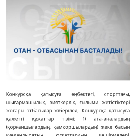
Конкурсқа қатысуға еңбектегі, спорттағы,
шығармашылық, зияткерлік, ғылыми жетістіктері
жоғары отбасылар жіберіледі. Конкурсқа қатысуға
қажетті құжаттар тізімі: 1) ата-аналардың
(қорғаншылардың, қамқоршылардың) жеке басын
куәландыратын құжаттардың көшірмелері,