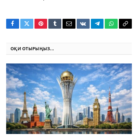
Facebook
Twitter
Pinterest
Tumblr
Email
VKontakte
Telegram
WhatsApp
Copy
Link
ОҚИ ОТЫРЫҢЫЗ...