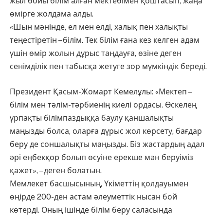
жыл бойы білім алған мектебімен қоштасып, жаңа
өмірге жолдама алды.
«Шын мәнінде, ел мен елді, халық пен халықты
теңестіретін – білім. Тек білім ғана кез келген адам
үшін өмір жолын дұрыс таңдауға, өзіне деген
сенімділік пен табысқа жетуге зор мүмкіндік береді.
Президент Қасым-Жомарт Кемелұлы: «Мектеп –
білім мен тәлім-тәрбиенің киелі ордасы. Өскелең
ұрпақты білімпаздыққа баулу қаншалықты
маңызды болса, оларға дұрыс жол көрсету, бағдар
беру де соншалықты маңызды. Біз жастардың адал
әрі еңбекқор болып өсуіне ерекше мән беруіміз
қажет», – деген болатын.
Мемлекет басшысының, Үкіметтің қолдауымен
өңірде 200-ден астам әлеуметтік нысан бой
көтерді. Оның ішінде білім беру саласында