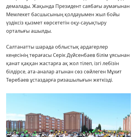
демалады. Жақында Президент саябағы аумағынан
Мемлекет басшысының қолдауымен жыл бойы
үздіксіз қызмет көрсететін оқу-сауықтыру
орталығы ашылды.
Салтанатты шарада облыстық ардагерлер
кеңесінің төрағасы Серік Дүйсенбаев білім ұясынан
қанат қаққан жастарға ақ жол тілеп, ізгі лебізін
білдірсе, ата-аналар атынан сөз сөйлеген Мұхит
Төребаев ұстаздарға ризашылығын жеткізді.