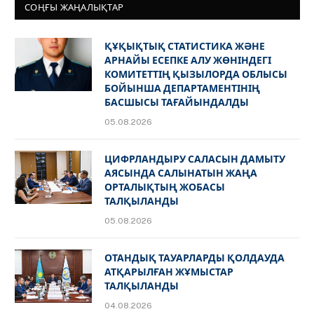
СОҢҒЫ ЖАҢАЛЫҚТАР
ҚҰҚЫҚТЫҚ СТАТИСТИКА ЖӘНЕ
АРНАЙЫ ЕСЕПКЕ АЛУ ЖӨНІНДЕГІ
КОМИТЕТТІҢ ҚЫЗЫЛОРДА ОБЛЫСЫ
БОЙЫНША ДЕПАРТАМЕНТІНІҢ
БАСШЫСЫ ТАҒАЙЫНДАЛДЫ
05.08.2026
ЦИФРЛАНДЫРУ САЛАСЫН ДАМЫТУ
АЯСЫНДА САЛЫНАТЫН ЖАҢА
ОРТАЛЫҚТЫҢ ЖОБАСЫ
ТАЛҚЫЛАНДЫ
05.08.2026
ОТАНДЫҚ ТАУАРЛАРДЫ ҚОЛДАУДА
АТҚАРЫЛҒАН ЖҰМЫСТАР
ТАЛҚЫЛАНДЫ
04.08.2026