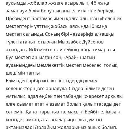
ауқымды жобалар жүзеге асырылып, 45 жаңа
заманауи білім беру нысаны ел игілігіне берілді.
Президент бастамасымен қолға алынған «Келешек
мектептері» ұлттық жобасы аясында 10 жаңа
мектеп салынды. Соның бірі – өздеріңіз алғашқы
түлегі атанып отырған Мырзабек Дүйсенов
атындағы №15 мектеп-лицейінің жаңа ғимараты.
Бұл мектеп ашылған соң, «Арай» шағын
ауданындағы мемлекеттік мектеп мәселесі толық
шешімін тапты.
Еліміздегі әрбір игілікті іс сіздердің кемел
келешектеріңізге арналуда. Сіздер білімге деген
ұмтылыс, адал еңбек пен табанды іс-әрекет арқылы
елге қызмет ететін азамат болып қалыптасады деп
сенемін. Қанаттарыңыз талмасын! Бейбіт еліміздің
көгінде самғап, ата-аналарыңыздың үмітін
ақтаңыздар! Әрдайым жолдарыңыз ашық болып,