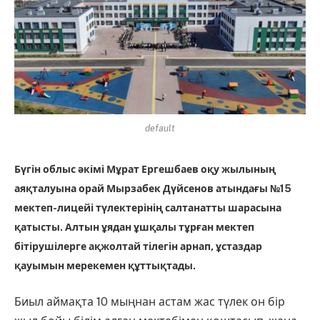
default
Бүгін облыс әкімі Мұрат Ергешбаев оқу жылының
аяқталуына орай Мырзабек Дүйсенов атындағы №15
мектеп-лицейі түлектерінің салтанатты шарасына
қатысты. Алтын ұядан ұшқалы тұрған мектеп
бітірушілерге ақжолтай тілегін арнап, ұстаздар
қауымын мерекемен құттықтады.
Биыл аймақта 10 мыңнан астам жас түлек он бір