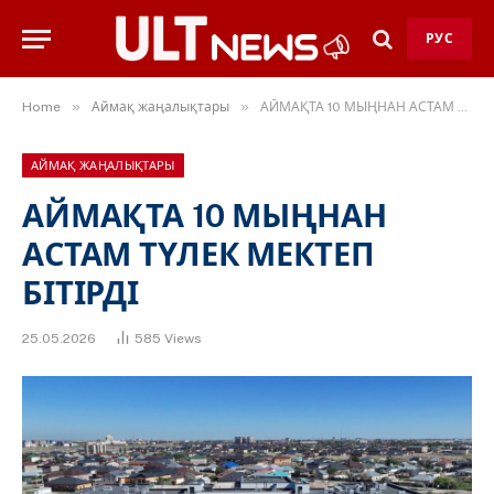
РУС
»
»
Home
Аймақ жаңалықтары
АЙМАҚТА 10 МЫҢНАН АСТАМ ТҮЛЕК МЕКТЕП БІТІРДІ
АЙМАҚ ЖАҢАЛЫҚТАРЫ
АЙМАҚТА 10 МЫҢНАН
АСТАМ ТҮЛЕК МЕКТЕП
БІТІРДІ
25.05.2026
585
Views