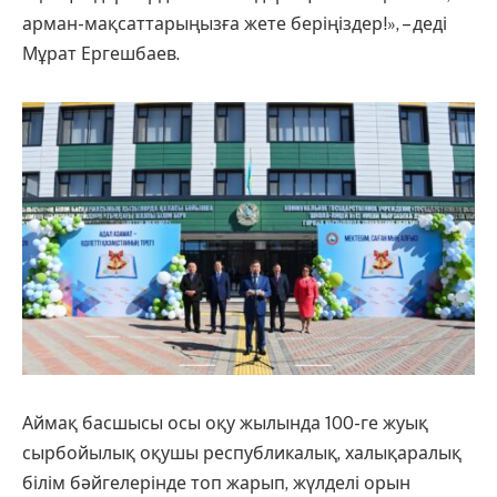
арман-мақсаттарыңызға жете беріңіздер!», – деді
Мұрат Ергешбаев.
Аймақ басшысы осы оқу жылында 100-ге жуық
сырбойылық оқушы республикалық, халықаралық
білім бәйгелерінде топ жарып, жүлделі орын