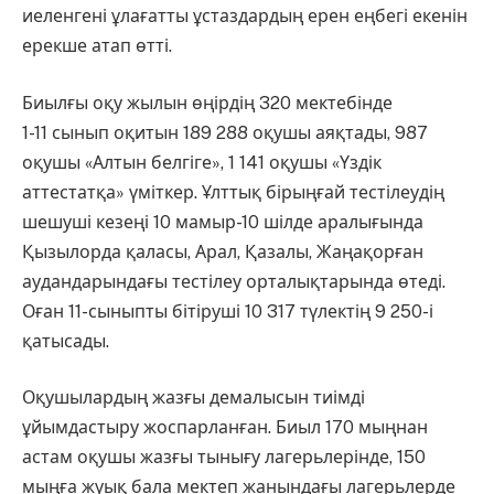
иеленгені ұлағатты ұстаздардың ерен еңбегі екенін
ерекше атап өтті.
Биылғы оқу жылын өңірдің 320 мектебінде
1-11 сынып оқитын 189 288 оқушы аяқтады, 987
оқушы «Алтын белгіге», 1 141 оқушы «Үздік
аттестатқа» үміткер. Ұлттық бірыңғай тестілеудің
шешуші кезеңі 10 мамыр-10 шілде аралығында
Қызылорда қаласы, Арал, Қазалы, Жаңақорған
аудандарындағы тестілеу орталықтарында өтеді.
Оған 11-сыныпты бітіруші 10 317 түлектің 9 250-і
қатысады.
Оқушылардың жазғы демалысын тиімді
ұйымдастыру жоспарланған. Биыл 170 мыңнан
астам оқушы жазғы тынығу лагерьлерінде, 150
мыңға жуық бала мектеп жанындағы лагерьлерде