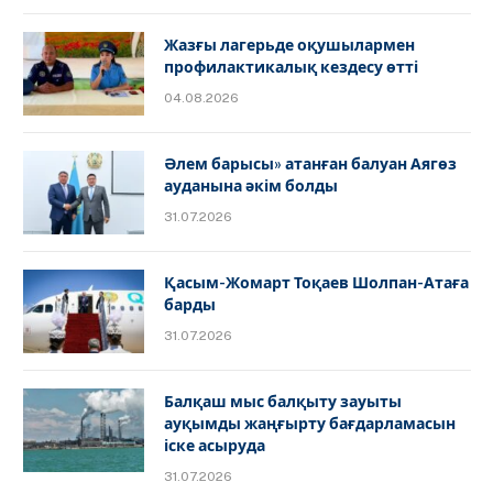
Жазғы лагерьде оқушылармен
профилактикалық кездесу өтті
04.08.2026
Әлем барысы» атанған балуан Аягөз
ауданына әкім болды
31.07.2026
Қасым-Жомарт Тоқаев Шолпан-Атаға
барды
31.07.2026
Балқаш мыс балқыту зауыты
ауқымды жаңғырту бағдарламасын
іске асыруда
31.07.2026