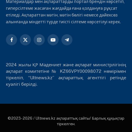
Материалдар мен ақпараттарды портал брендін көрсетіп,
гиперсілтеме жасаған жағдайда ғана қолдануға рұқсат
етіледі. Ақпараттан мәтін, мәтін бөлігі немесе дәйексөз
алынғанда міндетті түрде тиісті сілтеме көрсетілуі керек.
Facebook
X
Instagram
YouTube
Telegram
(Twitter)
2024 жылы ҚР Мәдениет және ақпарат министрлігінің
ақпарат комитетіне № KZ66VPY00098072 нөмірімен
тіркеліп, “Ultnews.kz” ақпараттық агенттігі ретінде
куәлігі берілді.
©2023- 2026 / Ultnews.kz ақпараттық сайты/ Барлық құқықтар
тіркелген.