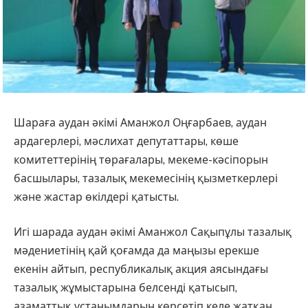
Шараға аудан әкімі Аманжол Оңғарбаев, аудан
ардагерлері, мәслихат депутаттары, көше
комитеттерінің төрағалары, мекеме-кәсіпорын
басшылары, тазалық мекемесінің қызметкерлері
және жастар өкілдері қатысты.
Игі шарада аудан әкімі Аманжол Сақыпұлы тазалық
мәдениетінің қай қоғамда да маңызы ерекше
екенін айтып, республикалық акция аясындағы
тазалық жұмыстарына белсенді қатысып,
азаматтық ұстанымдарын көрсетіп келе жатқан