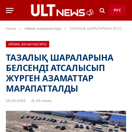
РУС
»
»
Home
Аймақ жаңалықтары
ТАЗАЛЫҚ ШАРАЛАРЫНА БЕЛСЕНДІ АТСАЛЫСЫП ЖҮРГЕН АЗАМАТТАР МАРАПАТТАЛДЫ
АЙМАҚ ЖАҢАЛЫҚТАРЫ
ТАЗАЛЫҚ ШАРАЛАРЫНА
БЕЛСЕНДІ АТСАЛЫСЫП
ЖҮРГЕН АЗАМАТТАР
МАРАПАТТАЛДЫ
25.05.2026
95
Views