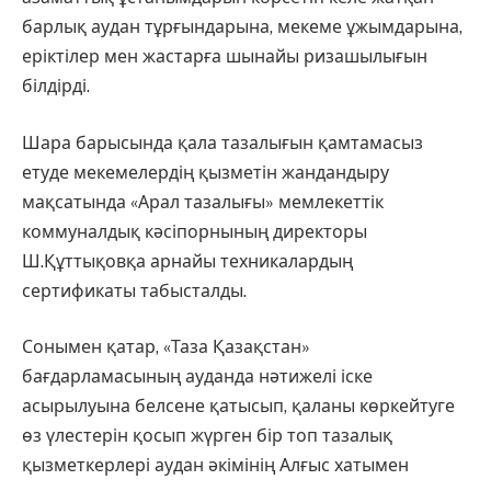
барлық аудан тұрғындарына, мекеме ұжымдарына,
еріктілер мен жастарға шынайы ризашылығын
білдірді.
Шара барысында қала тазалығын қамтамасыз
етуде мекемелердің қызметін жандандыру
мақсатында «Арал тазалығы» мемлекеттік
коммуналдық кәсіпорнының директоры
Ш.Құттықовқа арнайы техникалардың
сертификаты табысталды.
Сонымен қатар, «Таза Қазақстан»
бағдарламасының ауданда нәтижелі іске
асырылуына белсене қатысып, қаланы көркейтуге
өз үлестерін қосып жүрген бір топ тазалық
қызметкерлері аудан әкімінің Алғыс хатымен