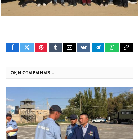
Facebook
Twitter
Pinterest
Tumblr
Email
VKontakte
Telegram
WhatsApp
Copy
Link
ОҚИ ОТЫРЫҢЫЗ...