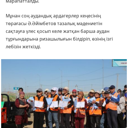
марапатталды.
Мұнан соң аудандық ардагерлер кеңесінің
төрағасы Ә.Әйімбетов тазалық мәдениетін
сақтауға үлес қосып келе жатқан барша аудан
тұрғындарына ризашылығын білдіріп, өзінің ізгі
лебізін жеткізді.