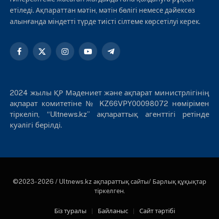
етіледі. Ақпараттан мәтін, мәтін бөлігі немесе дәйексөз
алынғанда міндетті түрде тиісті сілтеме көрсетілуі керек.
Facebook
X
Instagram
YouTube
Telegram
(Twitter)
2024 жылы ҚР Мәдениет және ақпарат министрлігінің
ақпарат комитетіне № KZ66VPY00098072 нөмірімен
тіркеліп, “Ultnews.kz” ақпараттық агенттігі ретінде
куәлігі берілді.
©2023- 2026 / Ultnews.kz ақпараттық сайты/ Барлық құқықтар
тіркелген.
Біз туралы
Байланыс
Сайт тәртібі