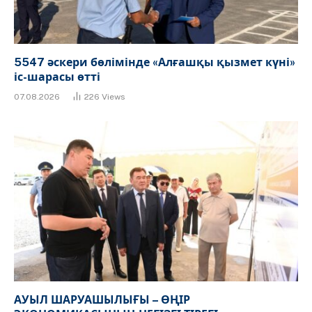
5547 әскери бөлімінде «Алғашқы қызмет күні»
іс-шарасы өтті
07.08.2026
226
Views
АУЫЛ ШАРУАШЫЛЫҒЫ – ӨҢІР