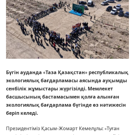
Бүгін ауданда «Таза Қазақстан» республикалық
экологиялық бағдарламасы аясында ауқымды
сенбілік жұмыстары жүргізілді. Мемлекет
басшысының бастамасымен қолға алынған
экологиялық бағдарлама бүгінде өз нәтижесін
беріп келеді.
Президентіміз Қасым-Жомарт Кемелұлы: «Туған