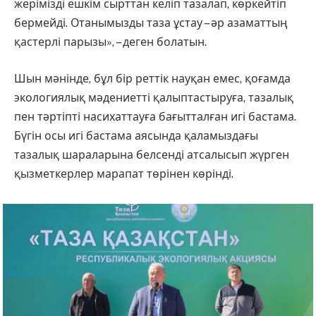
жерімізді ешкім сырттан келіп тазалап, көркейтіп
бермейді. Отанымызды таза ұстау – әр азаматтың
қастерлі парызы», – деген болатын.
Шын мәнінде, бұл бір реттік науқан емес, қоғамда
экологиялық мәдениетті қалыптастыруға, тазалық
пен тәртіпті насихаттауға бағытталған игі бастама.
Бүгін осы игі бастама аясында қаламыздағы
тазалық шараларына белсенді атсалысып жүрген
қызметкерлер марапат төрінен көрінді.