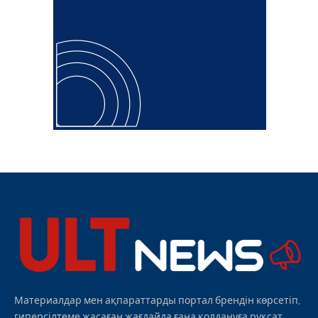
Материалдар мен ақпараттарды портал брендін көрсетіп,
гиперсілтеме жасаған жағдайда ғана қолдануға рұқсат