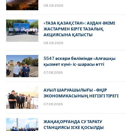
08.08.2026
«ТАЗА ҚАЗАҚСТАН»: АУДАН ӘКІМІ
ЖАСТАРМЕН БІРГЕ ТАЗАЛЫҚ
АКЦИЯСЫНА ҚАТЫСТЫ
08.08.2026
5547 әскери бөлімінде «Алғашқы
қызмет күні» іс-шарасы өтті
07.08.2026
АУЫЛ ШАРУАШЫЛЫҒЫ – ӨҢІР
ЭКОНОМИКАСЫНЫҢ НЕГІЗГІ ТІРЕГІ
07.08.2026
ЖАҢАҚОРҒАНДА СУ ТАРАТУ
СТАНЦИЯСЫ ІСКЕ ҚОСЫЛДЫ