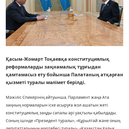
Қасым-Жомарт Тоқаевқа конституциялық
реформаларды заңнамалық тұрғыдан
қамтамасыз ету бойынша Палатаның атқарған
қызметі туралы мәлімет берілді.
Мәжіліс Спикерінің айтуынша, Парламент жаңа Ата
заңның нормаларын іске асыруға жол ашатын жеті
конституциялық заңды сапалы әрі уақтылы қабылдады.
Соның ішінде «Президент туралы», «Құрылтай және оның
депутаттарының мәртебесі туралы», «Қазақстан Халық