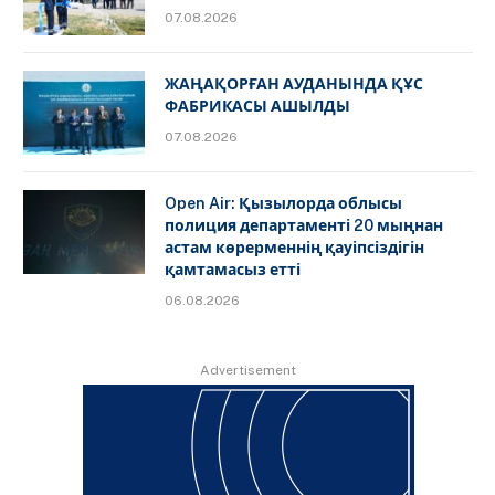
07.08.2026
ЖАҢАҚОРҒАН АУДАНЫНДА ҚҰС
ФАБРИКАСЫ АШЫЛДЫ
07.08.2026
Open Air: Қызылорда облысы
полиция департаменті 20 мыңнан
астам көрерменнің қауіпсіздігін
қамтамасыз етті
06.08.2026
Advertisement