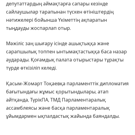
депутаттардың аймақтарға сапары кезінде
сайлаушылар тарапынан түскен өтініштердің
нәтижелері бойынша Үкіметтің ақпаратын
тыңдауды жоспарлап отыр.
Мәжіліс заң шығару ісінде ашықтыққа және
сарапшылық топпен ынтымақтастыққа баса назар
аударады. Қоғамдық палата отырыстары тұрақты
түрде өткізіліп келеді.
Қасым-Жомарт Тоқаевқа парламенттік дипломатия
бағытындағы жұмыс қорытындылары, атап
айтқанда, ТүрікПА, ТМД Парламентаралық
ассамблеясы және басқа парламентаралық
ұйымдармен ықпалдастық жайында баяндалды.