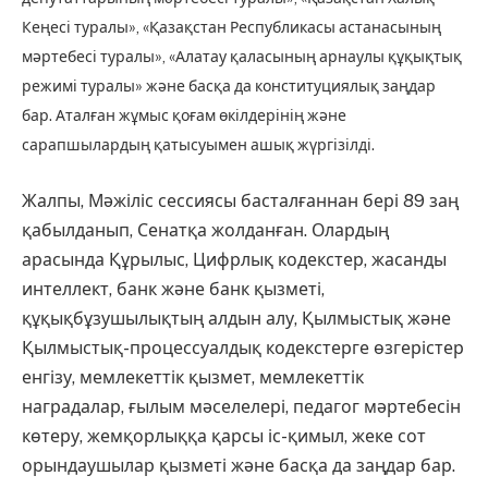
Кеңесі туралы», «Қазақстан Республикасы астанасының
мәртебесі туралы», «Алатау қаласының арнаулы құқықтық
режимі туралы» және басқа да конституциялық заңдар
бар. Аталған жұмыс қоғам өкілдерінің және
сарапшылардың қатысуымен ашық жүргізілді.
Жалпы, Мәжіліс сессиясы басталғаннан бері 89 заң
қабылданып, Сенатқа жолданған. Олардың
арасында Құрылыс, Цифрлық кодекстер, жасанды
интеллект, банк және банк қызметі,
құқықбұзушылықтың алдын алу, Қылмыстық және
Қылмыстық-процессуалдық кодекстерге өзгерістер
енгізу, мемлекеттік қызмет, мемлекеттік
наградалар, ғылым мәселелері, педагог мәртебесін
көтеру, жемқорлыққа қарсы іс-қимыл, жеке сот
орындаушылар қызметі және басқа да заңдар бар.