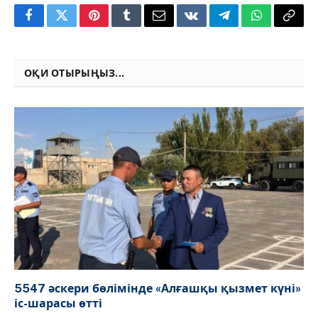
Facebook
Twitter
Pinterest
Tumblr
Email
VKontakte
Telegram
WhatsApp
Copy
Link
ОҚИ ОТЫРЫҢЫЗ...
5547 әскери бөлімінде «Алғашқы қызмет күні»
іс-шарасы өтті