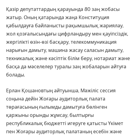
Қазір депутаттардың қарауында 80 заң жобасы
жатыр. Оның қатарында жаңа Конституция
қабылдауға байланысты рақымшылық жариялау,
жол қозғалысындағы цифрландыру мен қауіпсіздік,
жергілікті өзін-өзі басқару, телекоммуникация
нарығын дамыту, машина жасау саласын дамыту,
техникалық және кәсіптік білім беру, нотариат және
басқа да мәселелер туралы заң жобаларын айтуға
болады.
Ерлан Қошановтың айтуынша, Мәжіліс сессия
соңына дейін Жоғары аудиторлық палата
төрағасының ғылымды дамытуға бөлінген
қаржыны орынды жұмсау, былтырғы
республикалық бюджетті игеруге қатысты Үкімет
пен Жоғары аудиторлық палатаның есебін және