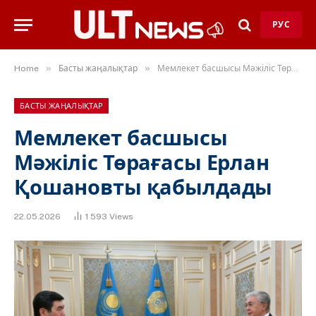
РУС
»
»
Home
Басты жаңалықтар
Мемлекет басшысы Мәжіліс Төрағасы Ерлан Қошановты қабылдады
БАСТЫ ЖАҢАЛЫҚТАР
Мемлекет басшысы
Мәжіліс Төрағасы Ерлан
Қошановты қабылдады
22.05.2026
1 593
Views