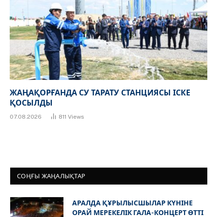
ЖАҢАҚОРҒАНДА СУ ТАРАТУ СТАНЦИЯСЫ ІСКЕ
ҚОСЫЛДЫ
07.08.2026
811
Views
СОҢҒЫ ЖАҢАЛЫҚТАР
АРАЛДА ҚҰРЫЛЫСШЫЛАР КҮНІНЕ
ОРАЙ МЕРЕКЕЛІК ГАЛА-КОНЦЕРТ ӨТТІ