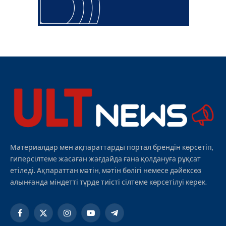
Материалдар мен ақпараттарды портал брендін көрсетіп,
гиперсілтеме жасаған жағдайда ғана қолдануға рұқсат
етіледі. Ақпараттан мәтін, мәтін бөлігі немесе дәйексөз
алынғанда міндетті түрде тиісті сілтеме көрсетілуі керек.
Facebook
X
Instagram
YouTube
Telegram