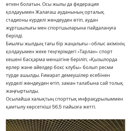
өткен болатын. Осы жылы да федерация
қолдауымен Жалағаш ауданының орталық
стадионы күрделі жөндеуден өтіп, аудан
жұртшылығы мен спортшыларына пайдалануға
берілді.
Биылғы жылдың тағы бір жаңалығы – облыс әкімінің
қолдауымен жеке теңгерімдегі «Тарлан» спорт
кешені басқарма меншігіне беріліп, «Қызылорда
ерлер және әйелдер бокс клубы» болып ресми
түрде ашылды. Ғимарат демеушілер есебінен
күрделі жөндеуден өтіп, заман талабына сай толық
жаңғыртылды.
Осылайша халықтың спорттық инфрақұрылыммен
қамтылу көрсеткіші 56,5 пайызға жетті.