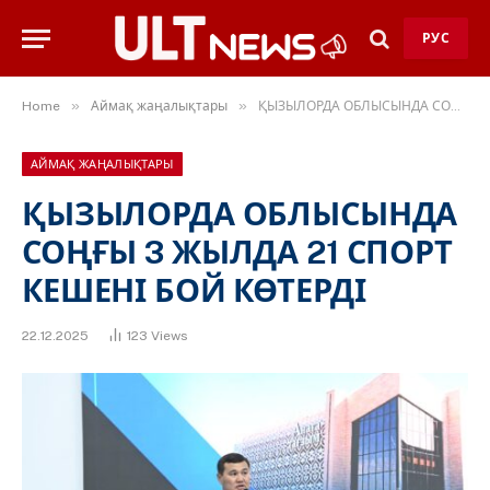
РУС
»
»
Home
Аймақ жаңалықтары
ҚЫЗЫЛОРДА ОБЛЫСЫНДА СОҢҒЫ 3 ЖЫЛДА 21 СПОРТ КЕШЕНІ БОЙ КӨТЕРДІ
АЙМАҚ ЖАҢАЛЫҚТАРЫ
ҚЫЗЫЛОРДА ОБЛЫСЫНДА
СОҢҒЫ 3 ЖЫЛДА 21 СПОРТ
КЕШЕНІ БОЙ КӨТЕРДІ
22.12.2025
123
Views