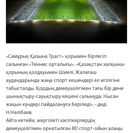
«Самұрық Қазына Траст» қорымен бірлесіп
салынған «Теннис орталығы», «Қазақстан халқына»
қорының қолдауымен Шиелі, Жалағаш
аудандарында жаңа спорт кешендері ел игілігіне
табысталды. Қордың демеушілігімен тағы бір дене
шынықтыру-сауықтыру кешені салынуда. Нысан
жақын күндері пайдалануға беріледі», – деді
Н.Нәлібаев.
Айта кетейік, жергілікті кәсіпкерлердің
демеушілігімен орнатылған 80 спорт-ойын алаңы