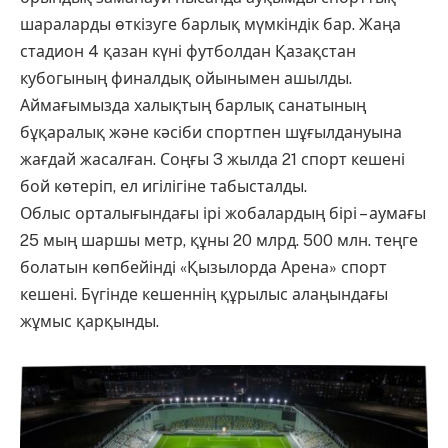
шараларды өткізуге барлық мүмкіндік бар. Жаңа
стадион 4 қазан күні футболдан Қазақстан
кубогының финалдық ойынымен ашылды.
Аймағымызда халықтың барлық санатының
бұқаралық және кәсіби спортпен шұғылдануына
жағдай жасалған. Соңғы 3 жылда 21 спорт кешені
бой көтеріп, ел игілігіне табысталды.
Облыс орталығындағы ірі жобалардың бірі – аумағы
25 мың шаршы метр, құны 20 млрд. 500 млн. теңге
болатын көпбейінді «Қызылорда Арена» спорт
кешені. Бүгінде кешеннің құрылыс алаңындағы
жұмыс қарқынды.