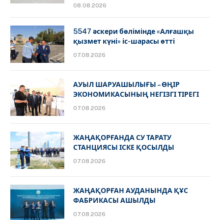
08.08.2026
5547 әскери бөлімінде «Алғашқы
қызмет күні» іс-шарасы өтті
07.08.2026
АУЫЛ ШАРУАШЫЛЫҒЫ – ӨҢІР
ЭКОНОМИКАСЫНЫҢ НЕГІЗГІ ТІРЕГІ
07.08.2026
ЖАҢАҚОРҒАНДА СУ ТАРАТУ
СТАНЦИЯСЫ ІСКЕ ҚОСЫЛДЫ
07.08.2026
ЖАҢАҚОРҒАН АУДАНЫНДА ҚҰС
ФАБРИКАСЫ АШЫЛДЫ
07.08.2026