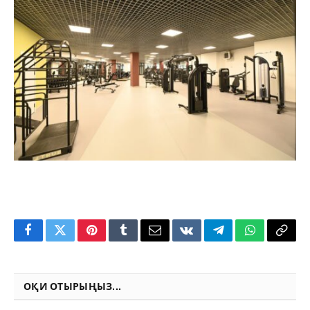
Facebook
Twitter
Pinterest
Tumblr
Email
VKontakte
Telegram
WhatsApp
Copy
Link
ОҚИ ОТЫРЫҢЫЗ...