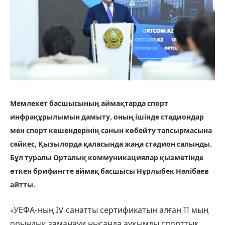
Мемлекет басшысының аймақтарда спорт
инфрақұрылымын дамыту, оның ішінде стадиондар
мен спорт кешендерінің санын көбейту тапсырмасына
сәйкес, Қызылорда қаласында жаңа стадион салынды.
Бұл туралы Орталық коммуникациялар қызметінде
өткен брифингте аймақ басшысы Нұрлыбек Нәлібаев
айтты.
«УЕФА-ның ІV санатты сертификатын алған 11 мың
орындық заманауи нысанда ауқымды спорттық