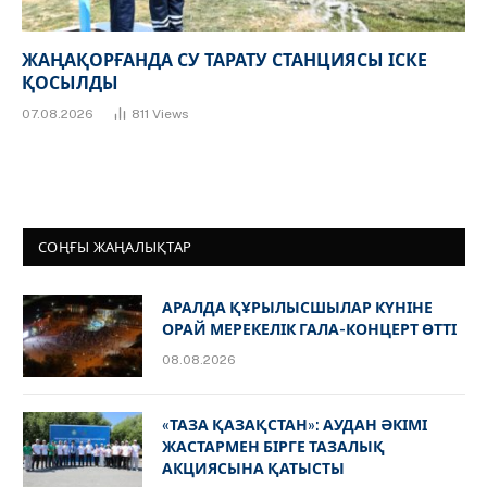
ЖАҢАҚОРҒАНДА СУ ТАРАТУ СТАНЦИЯСЫ ІСКЕ
ҚОСЫЛДЫ
07.08.2026
811
Views
СОҢҒЫ ЖАҢАЛЫҚТАР
АРАЛДА ҚҰРЫЛЫСШЫЛАР КҮНІНЕ
ОРАЙ МЕРЕКЕЛІК ГАЛА-КОНЦЕРТ ӨТТІ
08.08.2026
«ТАЗА ҚАЗАҚСТАН»: АУДАН ӘКІМІ
ЖАСТАРМЕН БІРГЕ ТАЗАЛЫҚ
АКЦИЯСЫНА ҚАТЫСТЫ