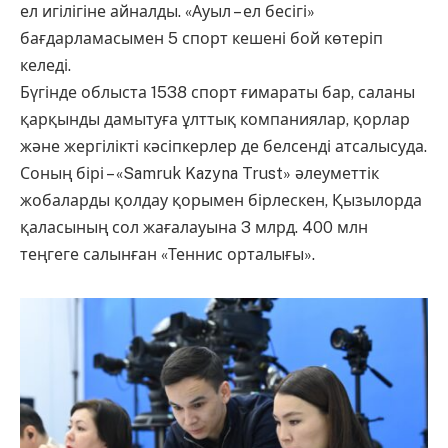
ел игілігіне айналды. «Ауыл – ел бесігі»
бағдарламасымен 5 спорт кешені бой көтеріп
келеді.
Бүгінде облыста 1538 спорт ғимараты бар, саланы
қарқынды дамытуға ұлттық компаниялар, қорлар
және жергілікті кәсіпкерлер де белсенді атсалысуда.
Соның бірі – «Samruk Kazyna Trust» әлеуметтік
жобаларды қолдау қорымен бірлескен, Қызылорда
қаласының сол жағалауына 3 млрд. 400 млн
теңгеге салынған «Теннис орталығы».