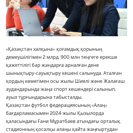
«Қазақстан халқына» қоғамдық қорының
демеушілігімен 2 млрд. 900 млн теңгеге ерекше
қажеттілігі бар жандарға арналған дене
шынықтыру-сауықтыру кешені салынуда. Аталған
қордың көмегімен осы жылы Шиелі және Жалағаш
аудандарында жаңа спорт кешендері салынып,
ауыл тұрғындарына табысталды.
Қазақстан футбол федерациясының «Алаң»
бағдарламасымен 2024 жылы Қызылорда
қаласындағы Ғани Мұратбаев атындағы орталық
стадионның қосалқы алаңы қайта жаңғыртудан