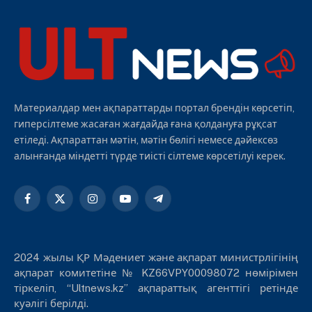
Материалдар мен ақпараттарды портал брендін көрсетіп,
гиперсілтеме жасаған жағдайда ғана қолдануға рұқсат
етіледі. Ақпараттан мәтін, мәтін бөлігі немесе дәйексөз
алынғанда міндетті түрде тиісті сілтеме көрсетілуі керек.
Facebook
X
Instagram
YouTube
Telegram
(Twitter)
2024 жылы ҚР Мәдениет және ақпарат министрлігінің
ақпарат комитетіне № KZ66VPY00098072 нөмірімен
тіркеліп, “Ultnews.kz” ақпараттық агенттігі ретінде
куәлігі берілді.