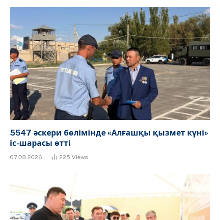
5547 әскери бөлімінде «Алғашқы қызмет күні»
іс-шарасы өтті
07.08.2026
225
Views