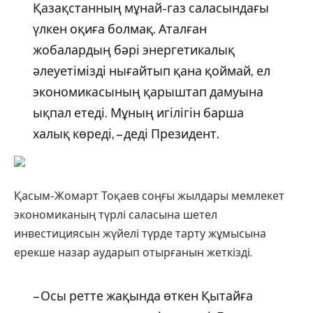
Қазақстанның мұнай-газ саласындағы
үлкен оқиға болмақ. Аталған
жобалардың бәрі энергетикалық
әлеуетімізді нығайтып қана қоймай, ел
экономикасының қарыштап дамуына
ықпал етеді. Мұның игілігін барша
халық көреді, – деді Президент.
Қасым-Жомарт Тоқаев соңғы жылдары мемлекет
экономиканың түрлі саласына шетел
инвестициясын жүйелі түрде тарту жұмысына
ерекше назар аударып отырғанын жеткізді.
– Осы ретте жақында өткен Қытайға