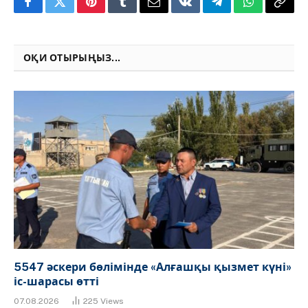
Facebook
Twitter
Pinterest
Tumblr
Email
VKontakte
Telegram
WhatsApp
Copy
Link
ОҚИ ОТЫРЫҢЫЗ...
5547 әскери бөлімінде «Алғашқы қызмет күні»
іс-шарасы өтті
07.08.2026
225
Views