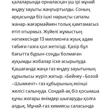
қалаларында орналасқан үш ірі мұнай
өңдеу зауыты жаңғыртылды. Соның
арқасында біз ішкі нарықты сапалы
жанар-жағармаймен толық қамтамасыз
етіп отырмыз. Жүйелі жұмыстың
нәтижесінде 13 миллионға жуық адам
табиғи газға қол жеткізді. Қазір бұл
бағытта бұрын-соңды болмаған
ауқымды жобалар іске асырылуда.
Қашағанда жаңа газ өңдеу зауытының
құрылысы жүріп жатыр. «Бейнеу – Бозой
– Шымкент» газ құбырының екінші
желісі салынуда. Сондай-ақ біз қосымша
құны жоғары өнімдер шығаруды қолға
алдық. Мұнай-газ химиясы саласында