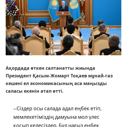
Ақордада өткен салтанатты жиында
Президент Қасым-Жомарт Тоқаев мұнай-газ
кешені ел экономикасының аса маңызды
саласы екенін атап өтті.
– Сіздер осы салада адал еңбек етіп,
мемлекетіміздің дамуына мол үлес
қосып келесіздер. Бұл нағыз еңбек