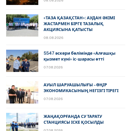
08.08.2026
«ТАЗА ҚАЗАҚСТАН»: АУДАН ӘКІМІ
ЖАСТАРМЕН БІРГЕ ТАЗАЛЫҚ
АКЦИЯСЫНА ҚАТЫСТЫ
08.08.2026
5547 әскери бөлімінде «Алғашқы
қызмет күні» іс-шарасы өтті
07.08.2026
АУЫЛ ШАРУАШЫЛЫҒЫ – ӨҢІР
ЭКОНОМИКАСЫНЫҢ НЕГІЗГІ ТІРЕГІ
07.08.2026
ЖАҢАҚОРҒАНДА СУ ТАРАТУ
СТАНЦИЯСЫ ІСКЕ ҚОСЫЛДЫ
07.08.2026