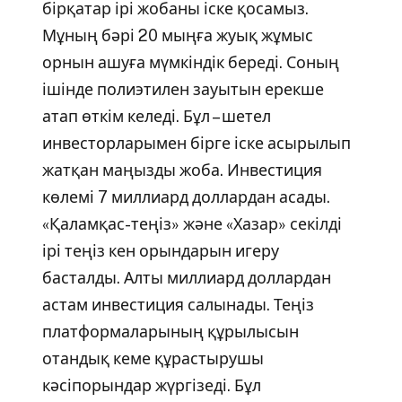
бірқатар ірі жобаны іске қосамыз.
Мұның бәрі 20 мыңға жуық жұмыс
орнын ашуға мүмкіндік береді. Соның
ішінде полиэтилен зауытын ерекше
атап өткім келеді. Бұл – шетел
инвесторларымен бірге іске асырылып
жатқан маңызды жоба. Инвестиция
көлемі 7 миллиард доллардан асады.
«Қаламқас-теңіз» және «Хазар» секілді
ірі теңіз кен орындарын игеру
басталды. Алты миллиард доллардан
астам инвестиция салынады. Теңіз
платформаларының құрылысын
отандық кеме құрастырушы
кәсіпорындар жүргізеді. Бұл