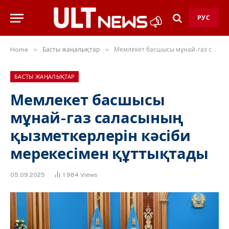
РУС
»
»
Home
Басты жаңалықтар
Мемлекет басшысы мұнай-газ саласының қызметкерлерін кәсіби мерекесімен құттықтады
БАСТЫ ЖАҢАЛЫҚТАР
Мемлекет басшысы
мұнай-газ саласының
қызметкерлерін кәсіби
мерекесімен құттықтады
05.09.2025
1 984
Views