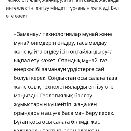
технологиялық жаңғыру, атап айтқанда, жасанды
интеллектіні енгізу міндеті тұрғанын жеткізді. Бұл
өте өзекті.
– Заманауи технологиялар мұнай және
мұнай өнімдерін өндіру, тасымалдау
және қайта өңдеу ісін оңтайландыруға
ықпал ету қажет. Отандық мұнай-газ
өнеркәсібі заманауи үрдістерге сай
болуы керек. Сондықтан осы салаға таза
және озық технологияларды енгізу өте
маңызды. Геологиялық барлау
жұмыстарын күшейтіп, жаңа кен
орындарын ашуға баса мән беру керек.
Бұған қоса осы салаға білімді, жас
кадрларды тартып, адам әлеуетін