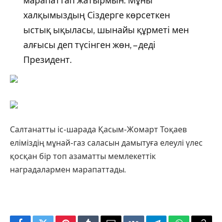
марапаттап жатырмын. Мұны
халқымыздың Сіздерге көрсеткен
ыстық ықыласы, шынайы құрметі мен
алғысы деп түсінген жөн, – деді
Президент.
Салтанатты іс-шарада Қасым-Жомарт Тоқаев
еліміздің мұнай-газ саласын дамытуға елеулі үлес
қосқан бір топ азаматты мемлекеттік
наградалармен марапаттады.