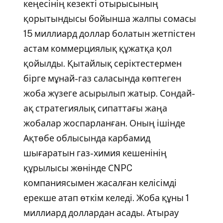
кеңесінің кезекті отырысының
қорытындысы бойынша жалпы сомасы
15 миллиард доллар болатын жетпістен
астам коммерциялық құжатқа қол
қойылды. Қытайлық серіктестермен
бірге мұнай-газ саласында көптеген
жоба жүзеге асырылып жатыр. Сондай-
ақ стратегиялық сипаттағы жаңа
жобалар жоспарланған. Оның ішінде
Ақтөбе облысында карбамид
шығаратын газ-химия кешенінің
құрылысы жөнінде СNPC
компаниясымен жасалған келісімді
ерекше атап өткім келеді. Жоба құны 1
миллиард доллардан асады. Атырау