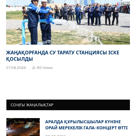
ЖАҢАҚОРҒАНДА СУ ТАРАТУ СТАНЦИЯСЫ ІСКЕ
ҚОСЫЛДЫ
07.08.2026
811
Views
СОҢҒЫ ЖАҢАЛЫҚТАР
АРАЛДА ҚҰРЫЛЫСШЫЛАР КҮНІНЕ
ОРАЙ МЕРЕКЕЛІК ГАЛА-КОНЦЕРТ ӨТТІ