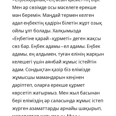
Мен әр сөзімде осы мәселеге ерекше
мән беремін. Маңдай термен келген
адал еңбектің қадірін білетін жұрт озық
ойлы ұлт болады. Халқымызда
«Еңбегіне қарай – құрметі» деген жақсы
сөз бар. Еңбек адамы – ел адамы. Еңбек
адамы, ең алдымен, туған елінің жарқын
келешегі үшін аянбай жұмыс істейтін
адам. Сондықтан қазір біз елімізде
жұмысшы мамандарын кеңінен
дәріптеп, оларға ерекше құрмет
көрсетіп жатырмыз. Мен жыл басынан
бері еліміздің әр саласында жұмыс істеп
жүрген азаматтарды арнайы шақырып,