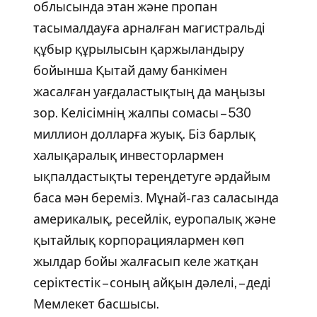
облысында этан және пропан
тасымалдауға арналған магистральді
құбыр құрылысын қаржыландыру
бойынша Қытай даму банкімен
жасалған уағдаластықтың да маңызы
зор. Келісімнің жалпы сомасы – 530
миллион долларға жуық. Біз барлық
халықаралық инвесторлармен
ықпалдастықты тереңдетуге әрдайым
баса мән береміз. Мұнай-газ саласында
америкалық, ресейлік, еуропалық және
қытайлық корпорациялармен көп
жылдар бойы жалғасып келе жатқан
серіктестік – соның айқын дәлелі, – деді
Мемлекет басшысы.