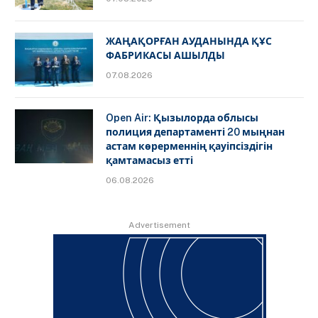
ЖАҢАҚОРҒАН АУДАНЫНДА ҚҰС
ФАБРИКАСЫ АШЫЛДЫ
07.08.2026
Open Air: Қызылорда облысы
полиция департаменті 20 мыңнан
астам көрерменнің қауіпсіздігін
қамтамасыз етті
06.08.2026
Advertisement