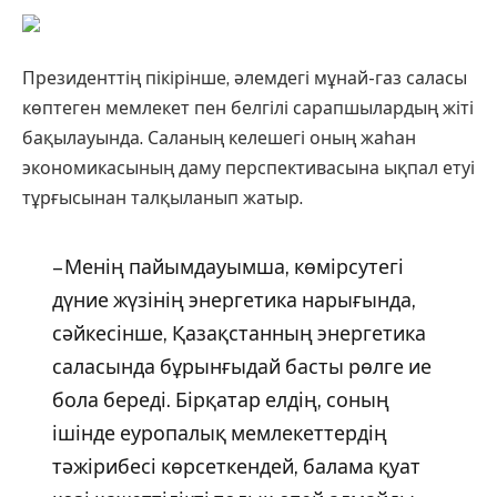
Президенттің пікірінше, әлемдегі мұнай-газ саласы
көптеген мемлекет пен белгілі сарапшылардың жіті
бақылауында. Саланың келешегі оның жаһан
экономикасының даму перспективасына ықпал етуі
тұрғысынан талқыланып жатыр.
– Менің пайымдауымша, көмірсутегі
дүние жүзінің энергетика нарығында,
сәйкесінше, Қазақстанның энергетика
саласында бұрынғыдай басты рөлге ие
бола береді. Бірқатар елдің, соның
ішінде еуропалық мемлекеттердің
тәжірибесі көрсеткендей, балама қуат