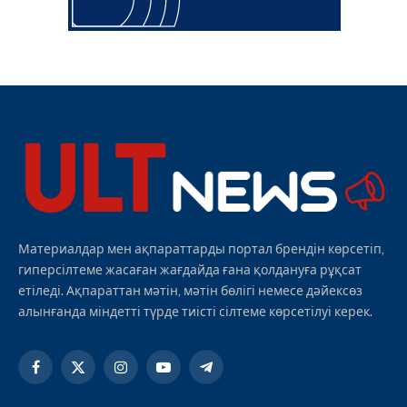
Материалдар мен ақпараттарды портал брендін көрсетіп,
гиперсілтеме жасаған жағдайда ғана қолдануға рұқсат
етіледі. Ақпараттан мәтін, мәтін бөлігі немесе дәйексөз
алынғанда міндетті түрде тиісті сілтеме көрсетілуі керек.
Facebook
X
Instagram
YouTube
Telegram
(Twitter)