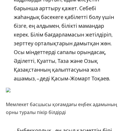
барынша арттыру қажет. Себебі
жаһандық бәсекеге қабілетті болу үшін
бізге, ең алдымен, білікті мамандар
керек. Білім бағдарламасын жетілдіріп,
зерттеу орталықтарын дамытқан жөн.
Осы міндеттерді сапалы орындасақ,
Әділетті, Қуатты, Таза және Озық
Қазақстанның қалыптасуына жол
ашамыз, – деді Қасым-Жомарт Тоқаев.
Мемлекет басшысы қоғамдағы еңбек адамының
орны туралы пікір білдірді
– Еңбекқорлық – ең асыл қасиеттің бірі.