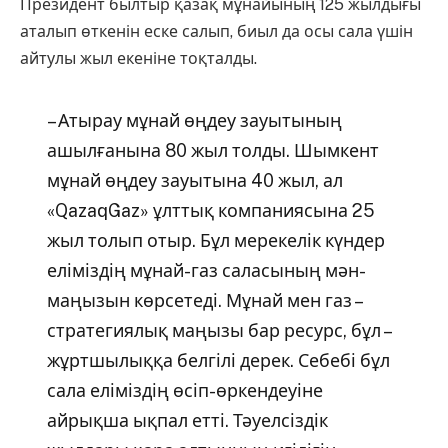
Президент былтыр қазақ мұнайының 125 жылдығы
аталып өткенін еске салып, биыл да осы сала үшін
айтулы жыл екеніне тоқталды.
– Атырау мұнай өңдеу зауытының
ашылғанына 80 жыл толды. Шымкент
мұнай өңдеу зауытына 40 жыл, ал
«QazaqGaz» ұлттық компаниясына 25
жыл толып отыр. Бұл мерекелік күндер
еліміздің мұнай-газ саласының мән-
маңызын көрсетеді. Мұнай мен газ –
стратегиялық маңызы бар ресурс, бұл –
жұртшылыққа белгілі дерек. Себебі бұл
сала еліміздің өсіп-өркендеуіне
айрықша ықпал етті. Тәуелсіздік