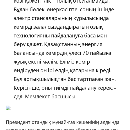
көзі қажеттілікті толық өтей алмайды.
Бұдан бөлек, өнеркәсіпте, соның ішінде
электр стансаларының құрылысында
көмірді залалсыздандыратын озық
технологияны пайдалануға баса мән
беру қажет. Қазақстанның энергия
балансында көмірдің үлесі 70 пайызға
жуық екені мәлім. Еліміз көмір
өндіруден он ірі елдің қатарына кіреді.
Бұл артықшылықтан бас тартпаған жөн.
Керісінше, оны тиімді пайдалану керек, –
деді Мемлекет басшысы.
Президент отандық мұнай-газ кешенінің алдында