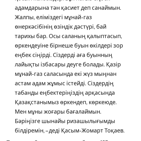
адамдарына тән қасиет деп санаймын.
Жалпы, еліміздегі мұнай-газ
өнеркәсібінің өзіндік дәстүрі, бай
тарихы бар. Осы саланың қалыптасып,
өркендеуіне бірнеше буын өкілдері зор
еңбек сіңірді. Сіздерді аға буынның
лайықты ізбасары деуге болады. Қазір
мұнай-газ саласында екі жүз мыңнан
астам адам жұмыс істейді. Сіздердің
табанды еңбектеріңіздің арқасында
Қазақстанымыз өркендеп, көркеюде.
Мен мұны жоғары бағалаймын.
Бәріңізге шынайы ризашылығымды
білдіремін, – деді Қасым-Жомарт Тоқаев.