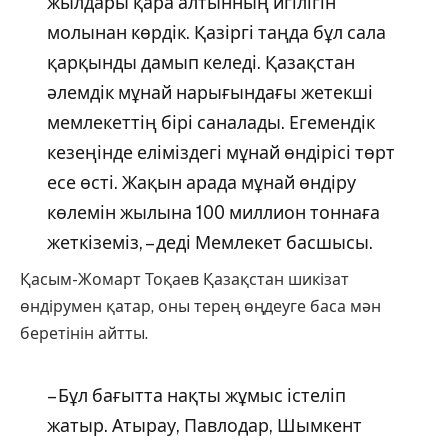
жылдары қара алтынның игілігін
молынан көрдік. Қазіргі таңда бұл сала
қарқынды дамып келеді. Қазақстан
әлемдік мұнай нарығындағы жетекші
мемлекеттің бірі саналады. Егемендік
кезеңінде еліміздегі мұнай өндірісі төрт
есе өсті. Жақын арада мұнай өндіру
көлемін жылына 100 миллион тоннаға
жеткіземіз, – деді Мемлекет басшысы.
Қасым-Жомарт Тоқаев Қазақстан шикізат
өндірумен қатар, оны терең өңдеуге баса мән
беретінін айтты.
– Бұл бағытта нақты жұмыс істеліп
жатыр. Атырау, Павлодар, Шымкент