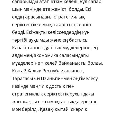
сапарымды атап өткім келеді. Бұл сапар
шын мәнінде өте жемісті болды. Екі
елдің арасындағы стратегиялық
серіктестікке мықты әрі тың серпін
берді. Екіжақты келіссөздердің күн
тәртібі ауқымды және ең бастысы
Қазақстанның ұлттық мүдделеріне, ең
алдымен, экономика саласындағы
мүдделеріне тікелей байланысты болды.
Қытай Халық Республикасының
Төрағасы Си Цзиньпинмен әңгімелесу
кезінде мәңгілік достық пен
стратегиялық серіктестік рухындағы
жан-жақты ынтымақтастыққа ерекше
мән берілді. Қазақ-қытай іскерлік