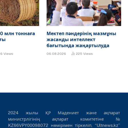
0 млн тоннаға
Мектеп пәндерінің мазмұны
ғы
жасанды интеллект
бағытында жаңартылуда
86
Views
06.08.2026
225
Views
2024 жылы ҚР Мәдениет және ақпарат
министрлігінің ақпарат комитетіне №
KZ66VPY00098072 нөмірімен тіркеліп, “Ultnews.kz”