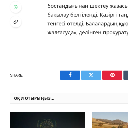
бостандығынан шектеу жазас
бақылау белгіленді. Қазіргі та
теңгесі өтелді. Балалардың қ
жалғасуда», делінген прокура
SHARE.
Facebook
Twitter
Pinteres
ОҚИ ОТЫРЫҢЫЗ...