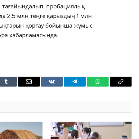
ы тағайындалып, пробациялық
ңда 2,5 млн теңге қарыздың 1 млн
ұқықтарын қорғау бойынша жұмыс
тура хабарламасында.
t
Tumblr
Email
VKontakte
Telegram
WhatsApp
Copy
Link