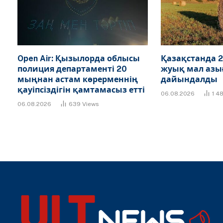
Open Air: Қызылорда облысы
Қазақстанда 2
полиция департаменті 20
жуық мал азы
мыңнан астам көрерменнің
дайындалды
қауіпсіздігін қамтамасыз етті
06.08.2026
1 4
06.08.2026
639
Views