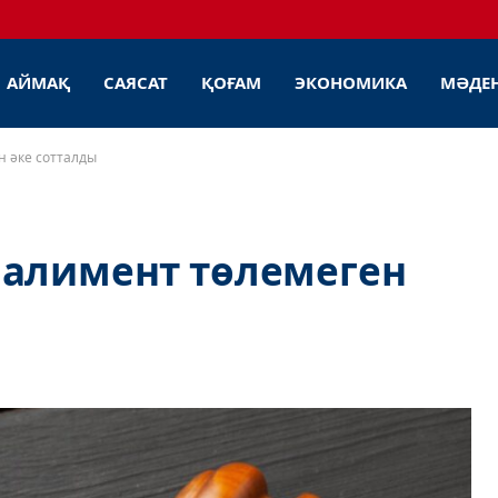
АЙМАҚ
САЯСАТ
ҚОҒАМ
ЭКОНОМИКА
МӘДЕ
н әке сотталды
 алимент төлемеген