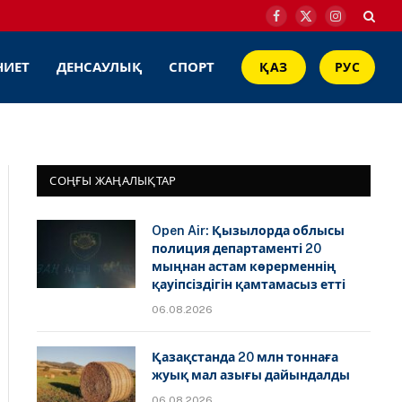
Facebook
X
Instagram
(Twitter)
НИЕТ
ДЕНСАУЛЫҚ
СПОРТ
ҚАЗ
РУС
СОҢҒЫ ЖАҢАЛЫҚТАР
Open Air: Қызылорда облысы
полиция департаменті 20
мыңнан астам көрерменнің
қауіпсіздігін қамтамасыз етті
06.08.2026
Қазақстанда 20 млн тоннаға
жуық мал азығы дайындалды
06.08.2026