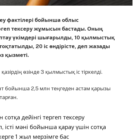
еу фактілері бойынша облыс
ергеп тексеру жұмысын бастады. Оның
птау үкімдері шығарылды, 10 қылмыстық
оқтатылды, 20 іс өндірісте, деп жазады
з қызметі.
қазірдің өзінде 3 қылмыстық іс тіркелді.
т бойынша 2,5 млн теңгеден астам қарызы
тарған.
 сотқа дейінгі тергеп тексеру
, істі мәні бойынша қарау үшін сотқа
керге 1 жыл мерзімге бас