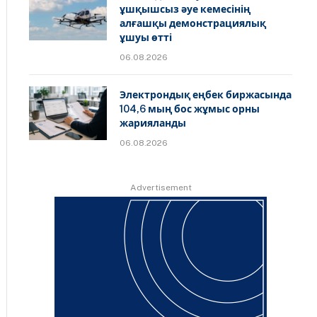
ұшқышсыз әуе кемесінің
алғашқы демонстрациялық
ұшуы өтті
06.08.2026
Электрондық еңбек биржасында
104,6 мың бос жұмыс орны
жарияланды
06.08.2026
Advertisement