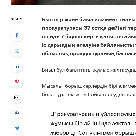
Былтыр және биыл алимент төлем
SHARE
прокуратурасы 37 сотқа дейінгі т
ішінде 7 борышкерге қатысты айы
іс қарыздың өтелуіне байланысты т
облыстық прокуратураның баспасө
Биыл бұл бағыттағы жұмыс жалғасуда, 
Мысалы, борышкерлердің бірі алимен
бола тұра, екі жыл бойы төлеуден жал
«Прокуратураның үйлестіруімен
жұмысы бір ай ішінде аяқталып
жіберілді. Сот үкімімен борыш