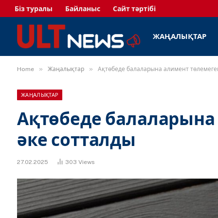
Біз туралы
Байланыс
Сайт тәртібі
ЖАҢАЛЫҚТАР
»
»
Home
Жаңалықтар
Ақтөбеде балаларына алимент төлемеге
ЖАҢАЛЫҚТАР
Ақтөбеде балаларына
әке сотталды
27.02.2025
303
Views