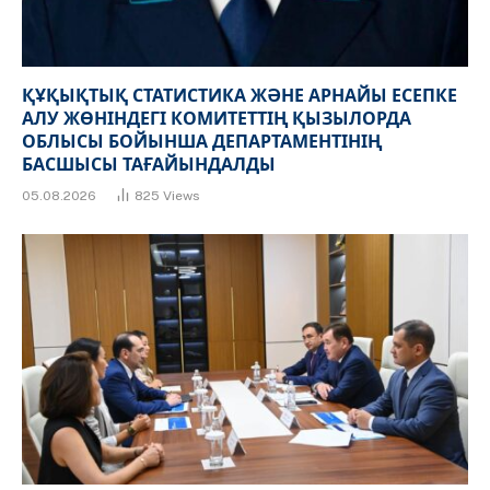
ҚҰҚЫҚТЫҚ СТАТИСТИКА ЖӘНЕ АРНАЙЫ ЕСЕПКЕ
АЛУ ЖӨНІНДЕГІ КОМИТЕТТІҢ ҚЫЗЫЛОРДА
ОБЛЫСЫ БОЙЫНША ДЕПАРТАМЕНТІНІҢ
БАСШЫСЫ ТАҒАЙЫНДАЛДЫ
05.08.2026
825
Views