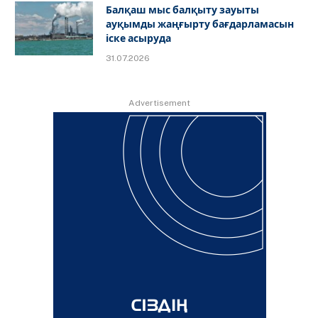
Балқаш мыс балқыту зауыты
ауқымды жаңғырту бағдарламасын
іске асыруда
31.07.2026
Advertisement