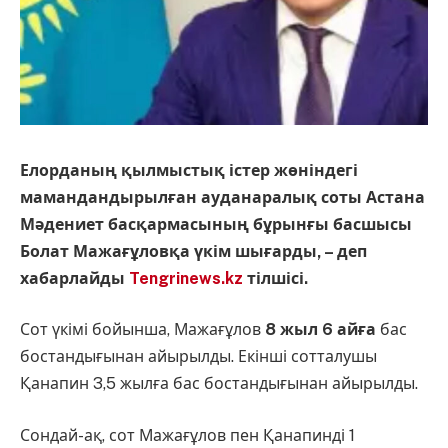
Елорданың қылмыстық істер жөніндегі
мамандандырылған ауданаралық соты Астана
Мәдениет басқармасының бұрынғы басшысы
Болат Мажағұловқа үкім шығарды, – деп
хабарлайды
Tengrinews.kz
тілшісі.
Сот үкімі бойынша, Мажағұлов
8 жыл 6 айға
бас
бостандығынан айырылды. Екінші сотталушы
Қанапин 3,5 жылға бас бостандығынан айырылды.
Сондай-ақ, сот Мажағұлов пен Қанапинді 1