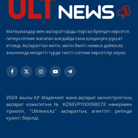
Материалдар мен ақпараттарды портал брендін көрсетіп,
гиперсілтеме жасаған жағдайда ғана қолдануға рұқсат
етіледі. Ақпараттан мәтін, мәтін бөлігі немесе дәйексөз
алынғанда міндетті түрде тиісті сілтеме көрсетілуі керек.
Facebook
X
Instagram
YouTube
Telegram
(Twitter)
2024 жылы ҚР Мәдениет және ақпарат министрлігінің
ақпарат комитетіне № KZ66VPY00098072 нөмірімен
тіркеліп, “Ultnews.kz” ақпараттық агенттігі ретінде
куәлігі берілді.