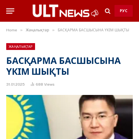
РУС
»
»
Home
Жаңалықтар
БАСҚАРМА БАСШЫСЫНА ҮКІМ ШЫҚТЫ
ЖАҢАЛЫҚТАР
БАСҚАРМА БАСШЫСЫНА
ҮКІМ ШЫҚТЫ
31.01.2025
688
Views