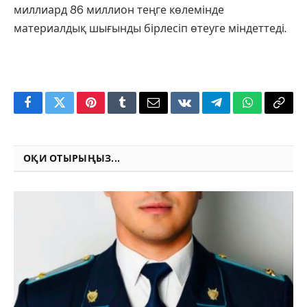
миллиард 86 миллион теңге көлемінде
материалдық шығынды бірлесіп өтеуге міндеттеді.
Facebook
Twitter
Pinterest
Tumblr
Email
VKontakte
Telegram
WhatsApp
Copy
Link
ОҚИ ОТЫРЫҢЫЗ...