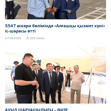
5547 әскери бөлімінде «Алғашқы қызмет күні»
іс-шарасы өтті
07.08.2026
225
Views
АУЫЛ ШАРУАШЫЛЫҒЫ – ӨҢІР