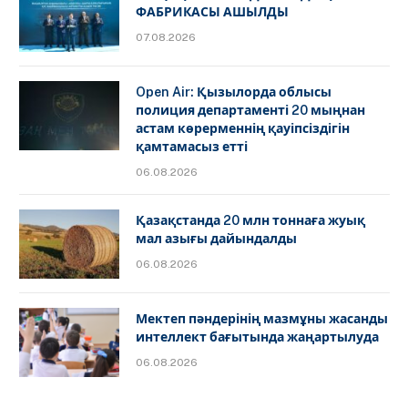
ФАБРИКАСЫ АШЫЛДЫ
07.08.2026
Open Air: Қызылорда облысы
полиция департаменті 20 мыңнан
астам көрерменнің қауіпсіздігін
қамтамасыз етті
06.08.2026
Қазақстанда 20 млн тоннаға жуық
мал азығы дайындалды
06.08.2026
Мектеп пәндерінің мазмұны жасанды
интеллект бағытында жаңартылуда
06.08.2026