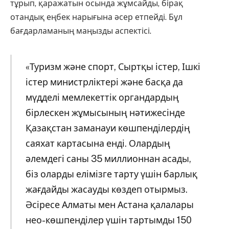
тұрып, қаражатын осында жұмсайды, бірақ
отандық еңбек нарығына әсер етпейді. Бұл
бағдарламаның маңызды аспектісі.
«Туризм және спорт, Сыртқы істер, Ішкі
істер министрліктері және басқа да
мүдделі мемлекеттік органдардың
бірлескен жұмысының нәтижесінде
Қазақстан заманауи көшпенділердің
саяхат картасына енді. Олардың
әлемдегі саны 35 миллионнан асады,
біз оларды елімізге тарту үшін барлық
жағдайды жасауды көздеп отырмыз.
Әсіресе Алматы мен Астана қалалары
нео-көшпенділер үшін тартымды 150