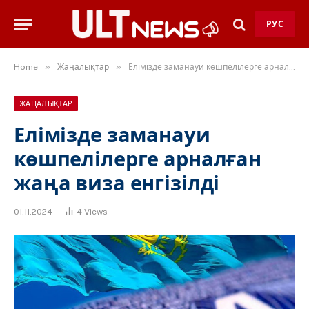
РУС
»
»
Home
Жаңалықтар
Елімізде заманауи көшпелілерге арналған жаңа виза енгізілді
ЖАҢАЛЫҚТАР
Елімізде заманауи
көшпелілерге арналған
жаңа виза енгізілді
01.11.2024
4
Views