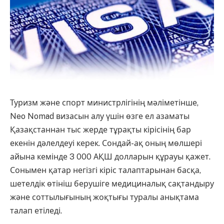
Туризм және спорт министрлігінің мәліметінше,
Neo Nomad визасын алу үшін өзге ел азаматы
Қазақстаннан тыс жерде тұрақты кірісінің бар
екенін дәлелдеуі керек. Сондай-ақ оның мөлшері
айына кемінде 3 000 АҚШ долларын құрауы қажет.
Сонымен қатар негізгі кіріс талаптарынан басқа,
шетелдік өтініш берушіге медициналық сақтандыру
және соттылығының жоқтығы туралы анықтама
талап етіледі.