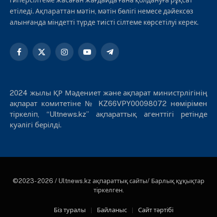
етіледі. Ақпараттан мәтін, мәтін бөлігі немесе дәйексөз
алынғанда міндетті түрде тиісті сілтеме көрсетілуі керек.
Facebook
X
Instagram
YouTube
Telegram
(Twitter)
2024 жылы ҚР Мәдениет және ақпарат министрлігінің
ақпарат комитетіне № KZ66VPY00098072 нөмірімен
тіркеліп, “Ultnews.kz” ақпараттық агенттігі ретінде
куәлігі берілді.
©2023- 2026 / Ultnews.kz ақпараттық сайты/ Барлық құқықтар
тіркелген.
Біз туралы
Байланыс
Сайт тәртібі