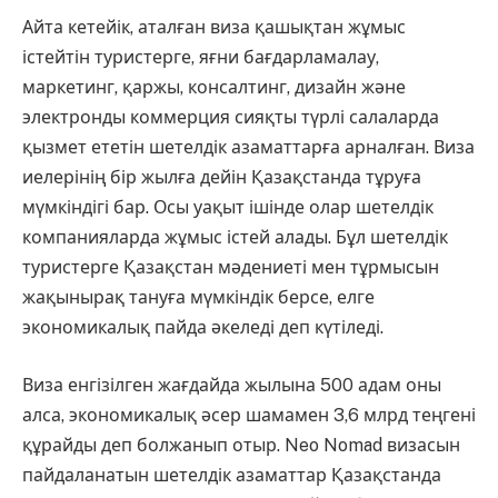
Айта кетейік, аталған виза қашықтан жұмыс
істейтін туристерге, яғни бағдарламалау,
маркетинг, қаржы, консалтинг, дизайн және
электронды коммерция сияқты түрлі салаларда
қызмет ететін шетелдік азаматтарға арналған. Виза
иелерінің бір жылға дейін Қазақстанда тұруға
мүмкіндігі бар. Осы уақыт ішінде олар шетелдік
компанияларда жұмыс істей алады. Бұл шетелдік
туристерге Қазақстан мәдениеті мен тұрмысын
жақынырақ тануға мүмкіндік берсе, елге
экономикалық пайда әкеледі деп күтіледі.
Виза енгізілген жағдайда жылына 500 адам оны
алса, экономикалық әсер шамамен 3,6 млрд теңгені
құрайды деп болжанып отыр. Neo Nomad визасын
пайдаланатын шетелдік азаматтар Қазақстанда