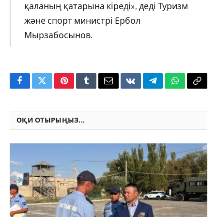
қаланың қатарына кіреді», деді Туризм
және спорт министрі Ербол
Мырзабосынов.
Facebook
Twitter
Pinterest
Tumblr
Email
VKontakte
Telegram
WhatsApp
Copy
Link
ОҚИ ОТЫРЫҢЫЗ...