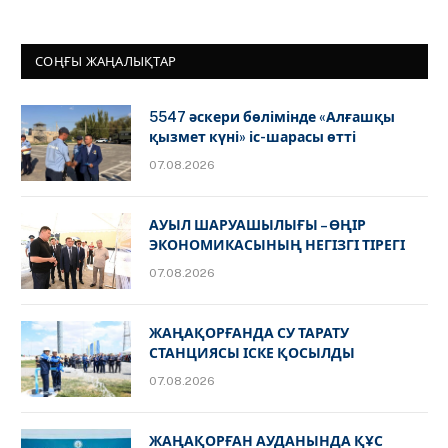
СОҢҒЫ ЖАҢАЛЫҚТАР
5547 әскери бөлімінде «Алғашқы
қызмет күні» іс-шарасы өтті
07.08.2026
АУЫЛ ШАРУАШЫЛЫҒЫ – ӨҢІР
ЭКОНОМИКАСЫНЫҢ НЕГІЗГІ ТІРЕГІ
07.08.2026
ЖАҢАҚОРҒАНДА СУ ТАРАТУ
СТАНЦИЯСЫ ІСКЕ ҚОСЫЛДЫ
07.08.2026
ЖАҢАҚОРҒАН АУДАНЫНДА ҚҰС