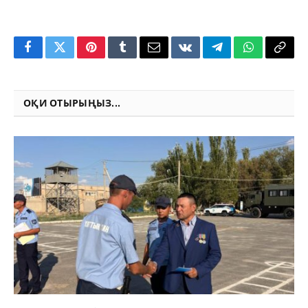
Facebook
Twitter
Pinterest
Tumblr
Email
VKontakte
Telegram
WhatsApp
Copy
Link
ОҚИ ОТЫРЫҢЫЗ...