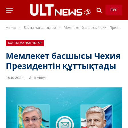
РУС
»
»
Home
Басты жаңалықтар
Мемлекет басшысы Чехия Президентін құттықтады
БАСТЫ ЖАҢАЛЫҚТАР
Мемлекет басшысы Чехия
Президентін құттықтады
28.10.2024
5
Views