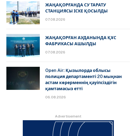
ЖАҢАҚОРҒАНДА СУ ТАРАТУ
СТАНЦИЯСЫ ІСКЕ ҚОСЫЛДЫ
07.08.2026
ЖАҢАҚОРҒАН АУДАНЫНДА ҚҰС
ФАБРИКАСЫ АШЫЛДЫ
07.08.2026
Open Air: Қызылорда облысы
полиция департаменті 20 мыңнан
астам көрерменнің қауіпсіздігін
қамтамасыз етті
06.08.2026
Advertisement