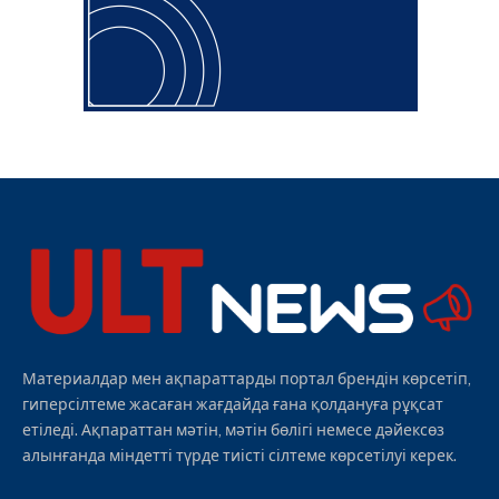
Материалдар мен ақпараттарды портал брендін көрсетіп,
гиперсілтеме жасаған жағдайда ғана қолдануға рұқсат
етіледі. Ақпараттан мәтін, мәтін бөлігі немесе дәйексөз
алынғанда міндетті түрде тиісті сілтеме көрсетілуі керек.