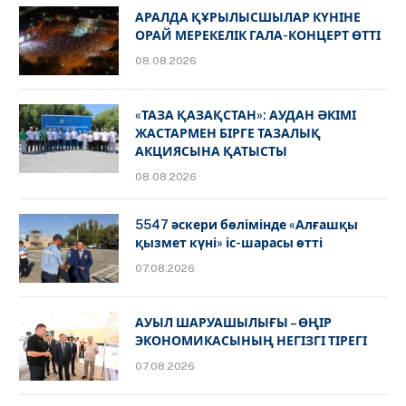
АРАЛДА ҚҰРЫЛЫСШЫЛАР КҮНІНЕ
ОРАЙ МЕРЕКЕЛІК ГАЛА-КОНЦЕРТ ӨТТІ
08.08.2026
«ТАЗА ҚАЗАҚСТАН»: АУДАН ӘКІМІ
ЖАСТАРМЕН БІРГЕ ТАЗАЛЫҚ
АКЦИЯСЫНА ҚАТЫСТЫ
08.08.2026
5547 әскери бөлімінде «Алғашқы
қызмет күні» іс-шарасы өтті
07.08.2026
АУЫЛ ШАРУАШЫЛЫҒЫ – ӨҢІР
ЭКОНОМИКАСЫНЫҢ НЕГІЗГІ ТІРЕГІ
07.08.2026