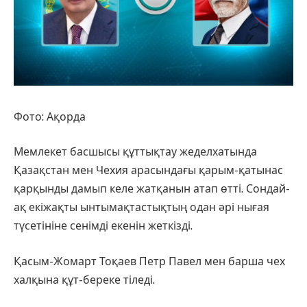
Фото: Ақорда
Мемлекет басшысы құттықтау жеделхатында
Қазақстан мен Чехия арасындағы қарым-қатынас
қарқынды дамып келе жатқанын атап өтті. Сондай-
ақ екіжақты ынтымақтастықтың одан әрі нығая
түсетініне сенімді екенін жеткізді.
Қасым-Жомарт Тоқаев Петр Павел мен барша чех
халқына құт-береке тіледі.