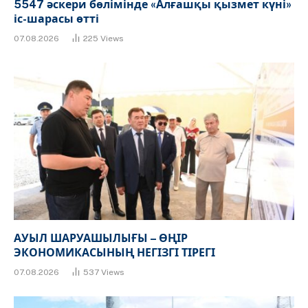
5547 әскери бөлімінде «Алғашқы қызмет күні»
іс-шарасы өтті
07.08.2026
225
Views
АУЫЛ ШАРУАШЫЛЫҒЫ – ӨҢІР
ЭКОНОМИКАСЫНЫҢ НЕГІЗГІ ТІРЕГІ
07.08.2026
537
Views