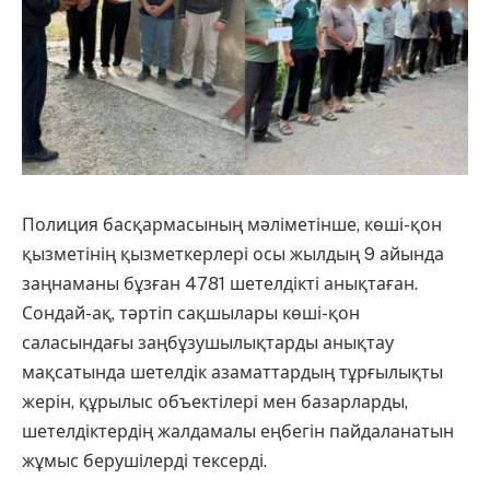
Полиция басқармасының мәліметінше, көші-қон
қызметінің қызметкерлері осы жылдың 9 айында
заңнаманы бұзған 4781 шетелдікті анықтаған.
Сондай-ақ, тәртіп сақшылары көші-қон
саласындағы заңбұзушылықтарды анықтау
мақсатында шетелдік азаматтардың тұрғылықты
жерін, құрылыс объектілері мен базарларды,
шетелдіктердің жалдамалы еңбегін пайдаланатын
жұмыс берушілерді тексерді.