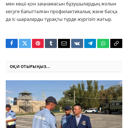
мен көші-қон заңнамасын бұзушылардың жолын
кесуге бағытталған профилактикалық және басқа
да іс-шараларды тұрақты түрде жүргізіп жатыр.
Facebook
Twitter
Pinterest
Tumblr
Email
VKontakte
Telegram
WhatsApp
Copy
Link
ОҚИ ОТЫРЫҢЫЗ...