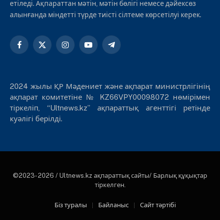
етіледі. Ақпараттан мәтін, мәтін бөлігі немесе дәйексөз
алынғанда міндетті түрде тиісті сілтеме көрсетілуі керек.
Facebook
X
Instagram
YouTube
Telegram
(Twitter)
2024 жылы ҚР Мәдениет және ақпарат министрлігінің
ақпарат комитетіне № KZ66VPY00098072 нөмірімен
тіркеліп, “Ultnews.kz” ақпараттық агенттігі ретінде
куәлігі берілді.
©2023- 2026 / Ultnews.kz ақпараттық сайты/ Барлық құқықтар
тіркелген.
Біз туралы
Байланыс
Сайт тәртібі