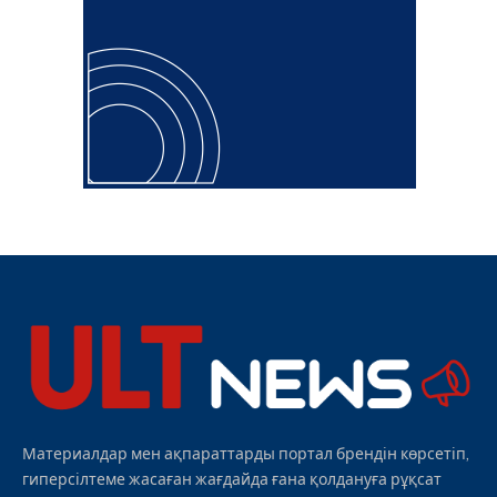
Материалдар мен ақпараттарды портал брендін көрсетіп,
гиперсілтеме жасаған жағдайда ғана қолдануға рұқсат