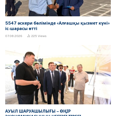
5547 әскери бөлімінде «Алғашқы қызмет күні»
іс-шарасы өтті
07.08.2026
225
Views
АУЫЛ ШАРУАШЫЛЫҒЫ – ӨҢІР