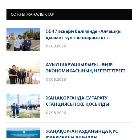
СОҢҒЫ ЖАҢАЛЫҚТАР
5547 әскери бөлімінде «Алғашқы
қызмет күні» іс-шарасы өтті
07.08.2026
АУЫЛ ШАРУАШЫЛЫҒЫ – ӨҢІР
ЭКОНОМИКАСЫНЫҢ НЕГІЗГІ ТІРЕГІ
07.08.2026
ЖАҢАҚОРҒАНДА СУ ТАРАТУ
СТАНЦИЯСЫ ІСКЕ ҚОСЫЛДЫ
07.08.2026
ЖАҢАҚОРҒАН АУДАНЫНДА ҚҰС
ФАБРИКАСЫ АШЫЛДЫ