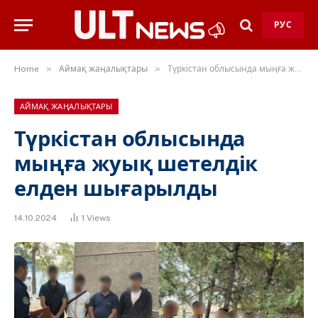
РУС
»
»
Home
Аймақ жаңалықтары
Түркістан облысында мыңға жуық шетелдік елден шығарылды
АЙМАҚ ЖАҢАЛЫҚТАРЫ
Түркістан облысында
мыңға жуық шетелдік
елден шығарылды
14.10.2024
1
Views