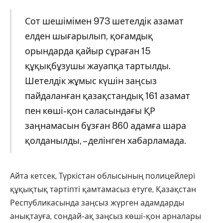
Сот шешімімен 973 шетелдік азамат
елден шығарылып, қоғамдық
орындарда қайыр сұраған 15
құқықбұзушы жауапқа тартылды.
Шетелдік жұмыс күшін заңсыз
пайдаланған қазақстандық 161 азамат
пен көші-қон саласындағы ҚР
заңнамасын бұзған 860 адамға шара
қолданылды, – делінген хабарламада.
Айта кетсек, Түркістан облысының полицейлері
құқықтық тәртіпті қамтамасыз етуге, Қазақстан
Республикасында заңсыз жүрген адамдарды
анықтауға, сондай-ақ заңсыз көші-қон арналары