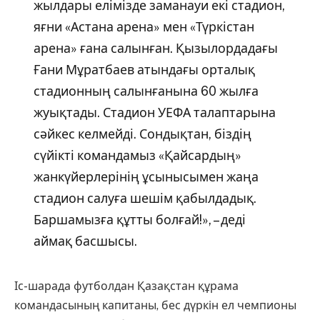
жылдары елімізде заманауи екі стадион,
яғни «Астана арена» мен «Түркістан
арена» ғана салынған. Қызылордадағы
Ғани Мұратбаев атындағы орталық
стадионның салынғанына 60 жылға
жуықтады. Стадион УЕФА талаптарына
сәйкес келмейді. Сондықтан, біздің
сүйікті командамыз «Қайсардың»
жанкүйерлерінің ұсынысымен жаңа
стадион салуға шешім қабылдадық.
Баршамызға құтты болғай!», – деді
аймақ басшысы.
Іс-шарада футболдан Қазақстан құрама
командасының капитаны, бес дүркін ел чемпионы