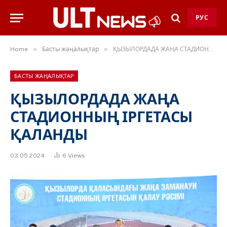
РУС
»
»
Home
Басты жаңалықтар
ҚЫЗЫЛОРДАДА ЖАҢА СТАДИОННЫҢ ІРГЕТАСЫ ҚАЛАНДЫ
БАСТЫ ЖАҢАЛЫҚТАР
ҚЫЗЫЛОРДАДА ЖАҢА
СТАДИОННЫҢ ІРГЕТАСЫ
ҚАЛАНДЫ
03.05.2024
6
Views