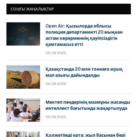
СОҢҒЫ ЖАҢАЛЫҚТАР
Open Air: Қызылорда облысы
полиция департаменті 20 мыңнан
астам көрерменнің қауіпсіздігін
қамтамасыз етті
06.08.2026
Қазақстанда 20 млн тоннаға жуық
мал азығы дайындалды
06.08.2026
Мектеп пәндерінің мазмұны жасанды
интеллект бағытында жаңартылуда
06.08.2026
Қолжетімді орта: жыл басынан бері