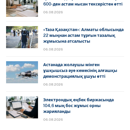
600-ден астам нысан тексерістен өтті
06.08.2026
«Таза Қазақстан»: Алматы облысында
22 мыңнан астам тұрғын тазалық
жұмысына атсалысты
06.08.2026
Астанада жолаушы мінген
ұшқышсыз әуе кемесінің алғашқы
демонстрациялық ұшуы өтті
06.08.2026
Электрондық еңбек биржасында
104,6 мың бос жұмыс орны
жарияланды
06.08.2026