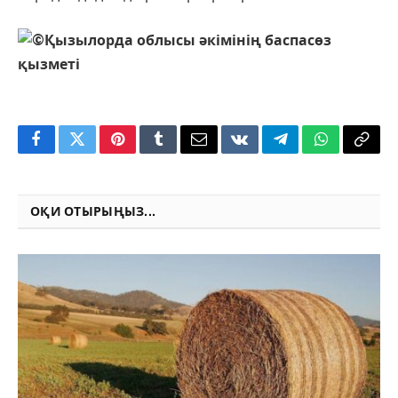
Қызылорда облысы әкімінің баспасөз
қызметі
Facebook
Twitter
Pinterest
Tumblr
Email
VKontakte
Telegram
WhatsApp
Copy
Link
ОҚИ ОТЫРЫҢЫЗ...