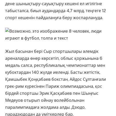
дене шынықтыру-сауықтыру кешені ел игілігіне
табысталса, биыл аудандарда 4,7 млрд. теңгеге 12
спорт кешенін пайдалануға беру жоспарлануда.
Жыл басынан бері Сыр спортшылары әлемдік
ареналарда өнер көрсетіп, облыс қоржынына 6
медаль салса, республикалық чемпионаттар мен
кубоктардан 140 жүлде иеленді. Басты жетістік,
Қамшыбек Қоңқабаев бокстан, Айдос Сұлтанғали
грек-рим күресінен Париж олимпиадасына, қос
бірдей спортшы Эрик Қасқабаев пен Шыңғыс
Медеуов отырып ойнау волейболынан
паралимпиадаға жолдама алды. Дзюдо,
парадзюдодан да үміткерлер бар.