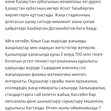
және Қазақстан кубогының жеңімпазы, екі дүркін
Қазақстан кубогіның иегері Асхат Тағыберген
жерлестерін құттықтады. Жаңа стадионның
іргетасын қалау сәтінде мемлекет және қоғам
қайраткері Бақберген Досманбетов бата берді.
Айта кетейік, биыл Сыр өңірінде жағымды
жаңалықтар мен жарқын жетістіктер жетерлік.
Қызылорда қаласында құны 2 млрд 700 млн теңге
болатын үстел теннисі орталығының құрылысы
қарқынды жүруде. Сырдария өзенінің сол
жағалауынан физика-математика мектеп-
интернаты, Оқушылар сарайы және музыкалық
колледждің жаңа ғимараты салынуда. Халықаралық
стандарттарға сай келетін жабық бассейні бар
көпсалалы дене шынықтыру-сауықтыру кешенінің
құрылысы басталды. Өткен жылы аймағымызда 7