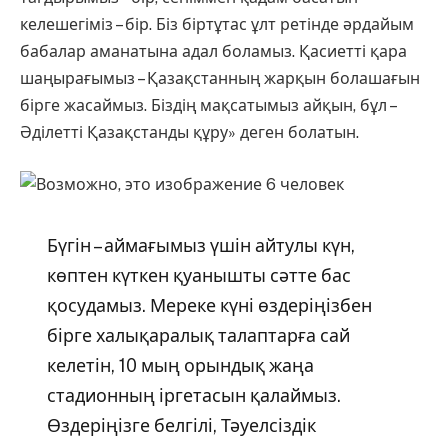
келешегіміз – бір. Біз біртұтас ұлт ретінде әрдайым
бабалар аманатына адал боламыз. Қасиетті қара
шаңырағымыз – Қазақстанның жарқын болашағын
бірге жасаймыз. Біздің мақсатымыз айқын, бұл –
Әділетті Қазақстанды құру» деген болатын.
Бүгін – аймағымыз үшін айтулы күн,
көптен күткен қуанышты сәтте бас
қосудамыз. Мереке күні өздеріңізбен
бірге халықаралық талаптарға сай
келетін, 10 мың орындық жаңа
стадионның іргетасын қалаймыз.
Өздеріңізге белгілі, Тәуелсіздік