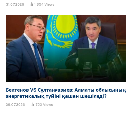
31.07.2026
1 854
Views
Бектенов VS Сұлтанғазиев: Алматы облысының
энергетикалық түйіні қашан шешіледі?
29.07.2026
750
Views