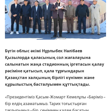
Бүгін облыс әкімі Нұрлыбек Нәлібаев
Қызылорда қаласының сол жағалауына
салынатын жаңа стадионның іргетасын қалау
рәсіміне қатысып, қала тұрғындарын
Қазақстан халқының бірлігі күнімен және
құрылыстың басталуымен құттықтады.
«Президентіміз Қасым-Жомарт Кемелұлы «Бәріміз –
бір елдің азаматымыз. Тарих тоғыстырған
тағдырымыз – бір, сеніммен қадам басатын