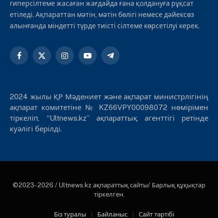
гиперсілтеме жасаған жағдайда ғана қолдануға рұқсат
етіледі. Ақпараттан мәтін, мәтін бөлігі немесе дәйексөз
алынғанда міндетті түрде тиісті сілтеме көрсетілуі керек.
Facebook
X
Instagram
YouTube
Telegram
(Twitter)
2024 жылы ҚР Мәдениет және ақпарат министрлігінің
ақпарат комитетіне № KZ66VPY00098072 нөмірімен
тіркеліп, “Ultnews.kz” ақпараттық агенттігі ретінде
куәлігі берілді.
©2023- 2026 / Ultnews.kz ақпараттық сайты/ Барлық құқықтар
тіркелген.
Біз туралы
Байланыс
Сайт тәртібі